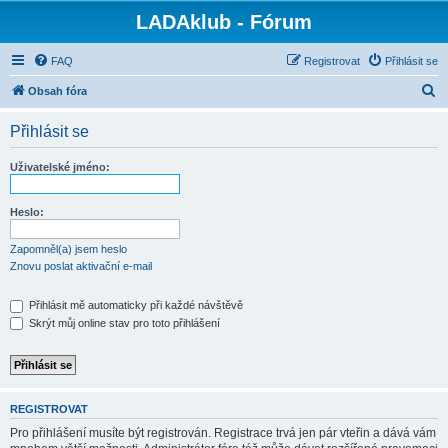
LADAklub - Fórum
FAQ
Registrovat
Přihlásit se
H
Obsah fóra
l
Přihlásit se
e
d
Uživatelské jméno:
a
t
Heslo:
Zapomněl(a) jsem heslo
Znovu poslat aktivační e-mail
Přihlásit mě automaticky při každé návštěvě
Skrýt můj online stav pro toto přihlášení
REGISTROVAT
Pro přihlášení musíte být registrován. Registrace trvá jen pár vteřin a dává vám