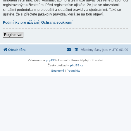
mnohem větší možnosti. Administrátor fóra též může dávat rozšířené pravomoci
registrovaným uživatelům. Před registrací se ujistěte, že jste se obeznámili
s našimi podmínkami pro použití a s dalšími pravidly a ujednáními. Také se
ujistěte, že si přečtete jakákoliv pravidla, která se na fóru objeví.
Podmínky pro užívání
|
Ochrana soukromí
Registrovat
Obsah fóra
Všechny časy jsou v
UTC+01:00
Založeno na
phpBB
® Forum Software © phpBB Limited
Český překlad –
phpBB.cz
Soukromí
|
Podmínky