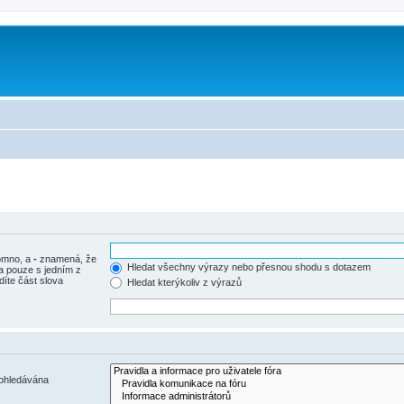
m
tomno, a
-
znamená, že
Hledat všechny výrazy nebo přesnou shodu s dotazem
a pouze s jedním z
díte část slova
Hledat kterýkoliv z výrazů
rohledávána