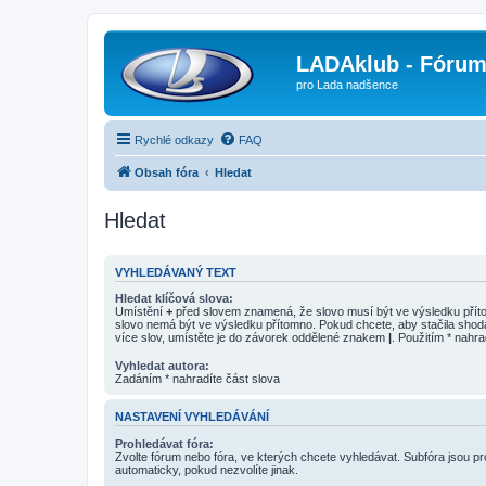
LADAklub - Fóru
pro Lada nadšence
Rychlé odkazy
FAQ
Obsah fóra
Hledat
Hledat
VYHLEDÁVANÝ TEXT
Hledat klíčová slova:
Umístění
+
před slovem znamená, že slovo musí být ve výsledku pří
slovo nemá být ve výsledku přítomno. Pokud chcete, aby stačila shod
více slov, umístěte je do závorek oddělené znakem
|
. Použitím * nahra
Vyhledat autora:
Zadáním * nahradíte část slova
NASTAVENÍ VYHLEDÁVÁNÍ
Prohledávat fóra:
Zvolte fórum nebo fóra, ve kterých chcete vyhledávat. Subfóra jsou p
automaticky, pokud nezvolíte jinak.