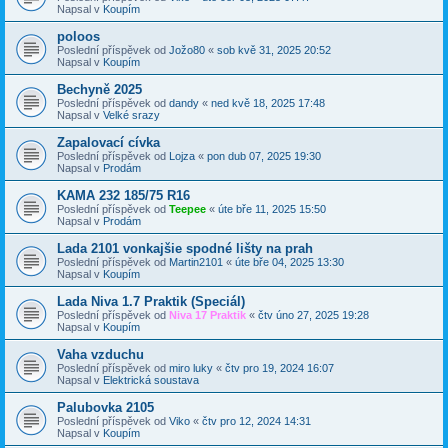
Napsal v
Koupím
poloos
Poslední příspěvek od
Jožo80
«
sob kvě 31, 2025 20:52
Napsal v
Koupím
Bechyně 2025
Poslední příspěvek od
dandy
«
ned kvě 18, 2025 17:48
Napsal v
Velké srazy
Zapalovací cívka
Poslední příspěvek od
Lojza
«
pon dub 07, 2025 19:30
Napsal v
Prodám
KAMA 232 185/75 R16
Poslední příspěvek od
Teepee
«
úte bře 11, 2025 15:50
Napsal v
Prodám
Lada 2101 vonkajšie spodné lišty na prah
Poslední příspěvek od
Martin2101
«
úte bře 04, 2025 13:30
Napsal v
Koupím
Lada Niva 1.7 Praktik (Speciál)
Poslední příspěvek od
Niva 17 Praktik
«
čtv úno 27, 2025 19:28
Napsal v
Koupím
Vaha vzduchu
Poslední příspěvek od
miro luky
«
čtv pro 19, 2024 16:07
Napsal v
Elektrická soustava
Palubovka 2105
Poslední příspěvek od
Viko
«
čtv pro 12, 2024 14:31
Napsal v
Koupím