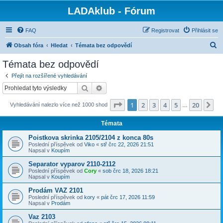
LADAklub - Fórum
FAQ
Registrovat
Přihlásit se
H
Obsah fóra
Hledat
Témata bez odpovědí
l
Témata bez odpovědí
e
Přejít na rozšířené vyhledávání
d
Hledat
Pokročilé hledání
a
Stránka
1
z
20
1
2
3
4
5
20
Da
Vyhledávání nalezlo více než 1000 shod
t
…
Témata
Poistkova skrinka 2105/2104 z konca 80s
Poslední příspěvek od
Viko
«
stř črc 22, 2026 21:51
Napsal v
Koupím
Separator vyparov 2110-2112
Poslední příspěvek od
Cory
«
sob črc 18, 2026 18:21
Napsal v
Koupím
Prodám VAZ 2101
Poslední příspěvek od
kory
«
pát črc 17, 2026 11:59
Napsal v
Prodám
Vaz 2103