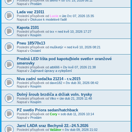
Poslední příspěvek od
afeno
«
stř črc 15, 2026 08:11
Napsal v
Prodám
Lada vaz 21011
Poslední příspěvek od
Lucie
«
úte črc 07, 2026 15:35
Napsal v
Diskuse k modelové řadě
Kapota 2101
Poslední příspěvek od
txx
«
ned kvě 10, 2026 17:27
Napsal v
Koupím
Pneu 185/70x13
Poslední příspěvek od
mušketýr
«
ned kvě 10, 2026 08:21
Napsal v
Ostatní
Predná LED lišta pod kapotu(biele svetlo+ oranžové
smerovky
Poslední příspěvek od
atb666
«
čtv kvě 07, 2026 21:38
Napsal v
Zajímavé úpravy a vylepšení
Niva zadní sedačka 21214 - r.v.2015
Poslední příspěvek od
dave182
«
čtv dub 30, 2026 08:42
Napsal v
Koupím
Dolný šroub brzdiča a držiak voln. trysky
Poslední příspěvek od
Viko
«
úte dub 21, 2026 11:48
Napsal v
Koupím
PZ svetlo Priora sedan/hatchback
Poslední příspěvek od
Cory
«
sob dub 11, 2026 10:14
Napsal v
Prodám
Jarní LADA sraz Bechyně 22.–24.5.2026
Poslední příspěvek od
Vašátor
«
čtv dub 09, 2026 21:02