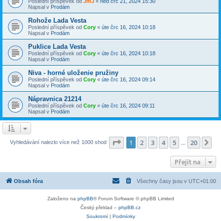
Poslední příspěvek od
JmJ
«
ned črc 21, 2024 15:30
Napsal v
Prodám
Rohože Lada Vesta
Poslední příspěvek od
Cory
«
úte črc 16, 2024 10:18
Napsal v
Prodám
Puklice Lada Vesta
Poslední příspěvek od
Cory
«
úte črc 16, 2024 10:18
Napsal v
Prodám
Niva - horné uloženie pružiny
Poslední příspěvek od
Cory
«
úte črc 16, 2024 09:14
Napsal v
Prodám
Nápravnica 21214
Poslední příspěvek od
Cory
«
úte črc 16, 2024 09:11
Napsal v
Prodám
Stránka
1
z
20
1
2
3
4
5
20
Da
Vyhledávání nalezlo více než 1000 shod
…
Přejít na
Obsah fóra
Všechny časy jsou v
UTC+01:00
Založeno na
phpBB
® Forum Software © phpBB Limited
Český překlad –
phpBB.cz
Soukromí
|
Podmínky