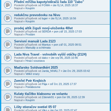
Přední mřížka kapoty/stěračů řada 110 "žabo"
Poslední příspěvek od
FOMA
«
úte říj 14, 2025 18:37
Napsal v
Koupím
redukčnu prevodovku na Nivu
Poslední příspěvek od
luger
«
úte říj 14, 2025 16:56
Napsal v
Koupím
prodej altík žiguli nový-uloženka 40let
Poslední příspěvek od
SERDA
«
pon zář 15, 2025 17:03
Napsal v
Prodám
Servisní manuál Lada 2123
Poslední příspěvek od
Mantus
«
pon zář 01, 2025 08:51
Napsal v
Manuály a schémata
Lada Niva Travel - volnoběh vyšší otáčky (2124)
Poslední příspěvek od
dako
«
úte srp 05, 2025 10:46
Napsal v
Hnací soustava
Maďarsko Soldvardkért 2025
Poslední příspěvek od
Jarda_NIVA1.7
«
úte črc 29, 2025 03:42
Napsal v
Velké srazy
Zemřel Petr Krejbich
Poslední příspěvek od
Pája
«
stř črc 23, 2025 17:37
Napsal v
Poklábosme
Kulaty tlačítko klaksonu ve volantu
Poslední příspěvek od
Zdenek91
«
pon čer 09, 2025 12:39
Napsal v
Koupím
Lišty stieračov svetiel 05 07
Poslední příspěvek od
Viko
«
úte čer 03, 2025 07:47