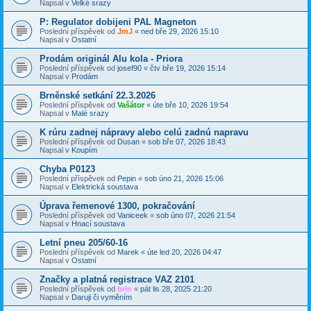
Napsal v
Velké srazy
P: Regulator dobijeni PAL Magneton
Poslední příspěvek od
JmJ
«
ned bře 29, 2026 15:10
Napsal v
Ostatní
Prodám originál Alu kola - Priora
Poslední příspěvek od
josef90
«
čtv bře 19, 2026 15:14
Napsal v
Prodám
Brněnské setkání 22.3.2026
Poslední příspěvek od
Vašátor
«
úte bře 10, 2026 19:54
Napsal v
Malé srazy
K rúru zadnej nápravy alebo celú zadnú napravu
Poslední příspěvek od
Dusan
«
sob bře 07, 2026 18:43
Napsal v
Koupím
Chyba P0123
Poslední příspěvek od
Pepin
«
sob úno 21, 2026 15:06
Napsal v
Elektrická soustava
Úprava řemenové 1300, pokračování
Poslední příspěvek od
Vaniceek
«
sob úno 07, 2026 21:54
Napsal v
Hnací soustava
Letní pneu 205/60-16
Poslední příspěvek od
Marek
«
úte led 20, 2026 04:47
Napsal v
Ostatní
Značky a platná registrace VAZ 2101
Poslední příspěvek od
brin
«
pát lis 28, 2025 21:20
Napsal v
Daruji či vyměním