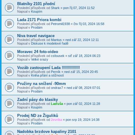
Blatníky 2101 přední
Poslední příspěvek od
Shark
«
pon říj 07, 2024 11:52
Napsal v
Koupím
Lada 2171 Priora kombi
Poslední příspěvek od
Petromil1938
«
čtv říj 03, 2024 16:58
Napsal v
Prodám
Niva travel navigace
Poslední příspěvek od
Mantus
«
ned zář 22, 2024 12:11
Napsal v
Diskuse k modelové řadě
Moravec 24 foto-video
Poslední příspěvek od
csfousek
«
stř zář 18, 2024 06:23
Napsal v
Velké srazy
Vozáb zastoupení Lada !!!!!!!!!!!!!!!
Poslední příspěvek od
Perník
«
ned zář 15, 2024 20:45
Napsal v
Kniha přání a stížností
Pružiny na snížení -90mm
Poslední příspěvek od
ondrax7
«
ned zář 08, 2024 07:01
Napsal v
Prodám
Zadní pásy do klasiky
Poslední příspěvek od
Laďuša
«
pon zář 02, 2024 11:28
Napsal v
Koupím
Prodej ND ze Žiguliků
Poslední příspěvek od
2evrika
«
pon srp 19, 2024 14:38
Napsal v
Prodám
Nadobka brzdove kapaliny 2101