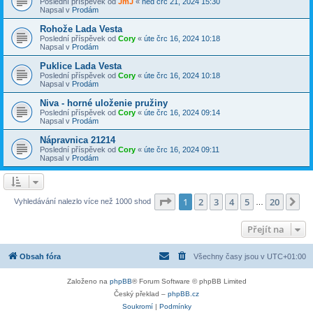
Poslední příspěvek od
JmJ
«
ned črc 21, 2024 15:30
Napsal v
Prodám
Rohože Lada Vesta
Poslední příspěvek od
Cory
«
úte črc 16, 2024 10:18
Napsal v
Prodám
Puklice Lada Vesta
Poslední příspěvek od
Cory
«
úte črc 16, 2024 10:18
Napsal v
Prodám
Niva - horné uloženie pružiny
Poslední příspěvek od
Cory
«
úte črc 16, 2024 09:14
Napsal v
Prodám
Nápravnica 21214
Poslední příspěvek od
Cory
«
úte črc 16, 2024 09:11
Napsal v
Prodám
Stránka
1
z
20
1
2
3
4
5
20
Da
Vyhledávání nalezlo více než 1000 shod
…
Přejít na
Obsah fóra
Všechny časy jsou v
UTC+01:00
Založeno na
phpBB
® Forum Software © phpBB Limited
Český překlad –
phpBB.cz
Soukromí
|
Podmínky