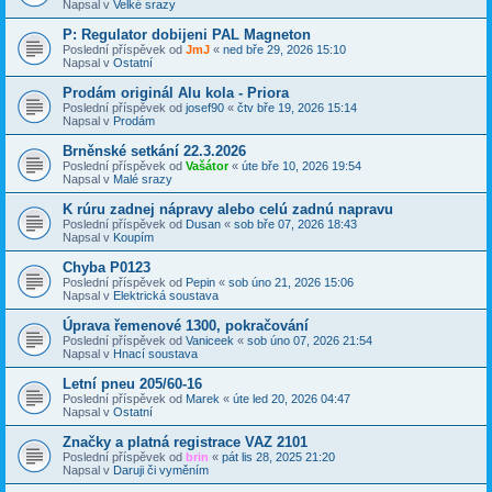
Napsal v
Velké srazy
P: Regulator dobijeni PAL Magneton
Poslední příspěvek od
JmJ
«
ned bře 29, 2026 15:10
Napsal v
Ostatní
Prodám originál Alu kola - Priora
Poslední příspěvek od
josef90
«
čtv bře 19, 2026 15:14
Napsal v
Prodám
Brněnské setkání 22.3.2026
Poslední příspěvek od
Vašátor
«
úte bře 10, 2026 19:54
Napsal v
Malé srazy
K rúru zadnej nápravy alebo celú zadnú napravu
Poslední příspěvek od
Dusan
«
sob bře 07, 2026 18:43
Napsal v
Koupím
Chyba P0123
Poslední příspěvek od
Pepin
«
sob úno 21, 2026 15:06
Napsal v
Elektrická soustava
Úprava řemenové 1300, pokračování
Poslední příspěvek od
Vaniceek
«
sob úno 07, 2026 21:54
Napsal v
Hnací soustava
Letní pneu 205/60-16
Poslední příspěvek od
Marek
«
úte led 20, 2026 04:47
Napsal v
Ostatní
Značky a platná registrace VAZ 2101
Poslední příspěvek od
brin
«
pát lis 28, 2025 21:20
Napsal v
Daruji či vyměním