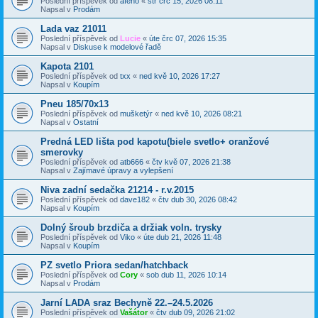
Poslední příspěvek od
afeno
«
stř črc 15, 2026 08:11
Napsal v
Prodám
Lada vaz 21011
Poslední příspěvek od
Lucie
«
úte črc 07, 2026 15:35
Napsal v
Diskuse k modelové řadě
Kapota 2101
Poslední příspěvek od
txx
«
ned kvě 10, 2026 17:27
Napsal v
Koupím
Pneu 185/70x13
Poslední příspěvek od
mušketýr
«
ned kvě 10, 2026 08:21
Napsal v
Ostatní
Predná LED lišta pod kapotu(biele svetlo+ oranžové
smerovky
Poslední příspěvek od
atb666
«
čtv kvě 07, 2026 21:38
Napsal v
Zajímavé úpravy a vylepšení
Niva zadní sedačka 21214 - r.v.2015
Poslední příspěvek od
dave182
«
čtv dub 30, 2026 08:42
Napsal v
Koupím
Dolný šroub brzdiča a držiak voln. trysky
Poslední příspěvek od
Viko
«
úte dub 21, 2026 11:48
Napsal v
Koupím
PZ svetlo Priora sedan/hatchback
Poslední příspěvek od
Cory
«
sob dub 11, 2026 10:14
Napsal v
Prodám
Jarní LADA sraz Bechyně 22.–24.5.2026
Poslední příspěvek od
Vašátor
«
čtv dub 09, 2026 21:02