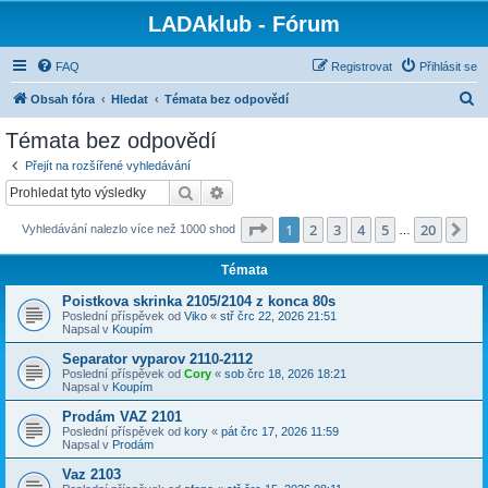
LADAklub - Fórum
FAQ
Registrovat
Přihlásit se
H
Obsah fóra
Hledat
Témata bez odpovědí
l
Témata bez odpovědí
e
Přejít na rozšířené vyhledávání
d
Hledat
Pokročilé hledání
a
Stránka
1
z
20
1
2
3
4
5
20
Da
Vyhledávání nalezlo více než 1000 shod
t
…
Témata
Poistkova skrinka 2105/2104 z konca 80s
Poslední příspěvek od
Viko
«
stř črc 22, 2026 21:51
Napsal v
Koupím
Separator vyparov 2110-2112
Poslední příspěvek od
Cory
«
sob črc 18, 2026 18:21
Napsal v
Koupím
Prodám VAZ 2101
Poslední příspěvek od
kory
«
pát črc 17, 2026 11:59
Napsal v
Prodám
Vaz 2103