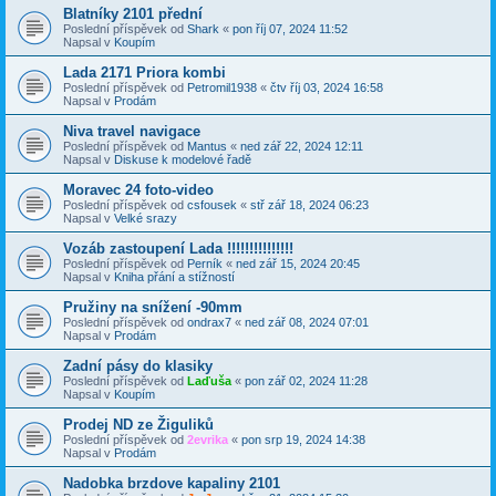
Blatníky 2101 přední
Poslední příspěvek od
Shark
«
pon říj 07, 2024 11:52
Napsal v
Koupím
Lada 2171 Priora kombi
Poslední příspěvek od
Petromil1938
«
čtv říj 03, 2024 16:58
Napsal v
Prodám
Niva travel navigace
Poslední příspěvek od
Mantus
«
ned zář 22, 2024 12:11
Napsal v
Diskuse k modelové řadě
Moravec 24 foto-video
Poslední příspěvek od
csfousek
«
stř zář 18, 2024 06:23
Napsal v
Velké srazy
Vozáb zastoupení Lada !!!!!!!!!!!!!!!
Poslední příspěvek od
Perník
«
ned zář 15, 2024 20:45
Napsal v
Kniha přání a stížností
Pružiny na snížení -90mm
Poslední příspěvek od
ondrax7
«
ned zář 08, 2024 07:01
Napsal v
Prodám
Zadní pásy do klasiky
Poslední příspěvek od
Laďuša
«
pon zář 02, 2024 11:28
Napsal v
Koupím
Prodej ND ze Žiguliků
Poslední příspěvek od
2evrika
«
pon srp 19, 2024 14:38
Napsal v
Prodám
Nadobka brzdove kapaliny 2101