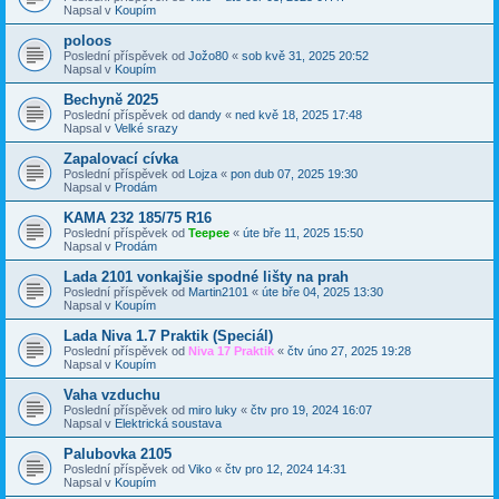
Napsal v
Koupím
poloos
Poslední příspěvek od
Jožo80
«
sob kvě 31, 2025 20:52
Napsal v
Koupím
Bechyně 2025
Poslední příspěvek od
dandy
«
ned kvě 18, 2025 17:48
Napsal v
Velké srazy
Zapalovací cívka
Poslední příspěvek od
Lojza
«
pon dub 07, 2025 19:30
Napsal v
Prodám
KAMA 232 185/75 R16
Poslední příspěvek od
Teepee
«
úte bře 11, 2025 15:50
Napsal v
Prodám
Lada 2101 vonkajšie spodné lišty na prah
Poslední příspěvek od
Martin2101
«
úte bře 04, 2025 13:30
Napsal v
Koupím
Lada Niva 1.7 Praktik (Speciál)
Poslední příspěvek od
Niva 17 Praktik
«
čtv úno 27, 2025 19:28
Napsal v
Koupím
Vaha vzduchu
Poslední příspěvek od
miro luky
«
čtv pro 19, 2024 16:07
Napsal v
Elektrická soustava
Palubovka 2105
Poslední příspěvek od
Viko
«
čtv pro 12, 2024 14:31
Napsal v
Koupím