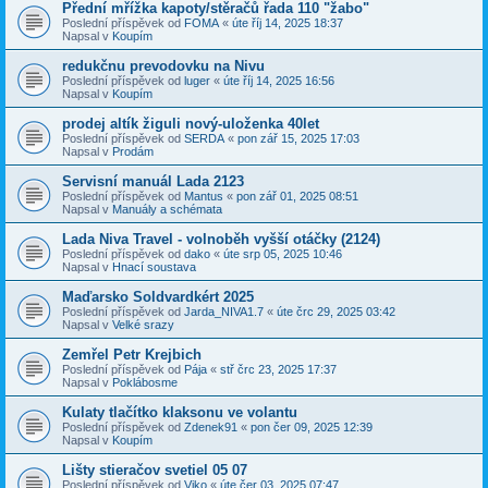
Přední mřížka kapoty/stěračů řada 110 "žabo"
Poslední příspěvek od
FOMA
«
úte říj 14, 2025 18:37
Napsal v
Koupím
redukčnu prevodovku na Nivu
Poslední příspěvek od
luger
«
úte říj 14, 2025 16:56
Napsal v
Koupím
prodej altík žiguli nový-uloženka 40let
Poslední příspěvek od
SERDA
«
pon zář 15, 2025 17:03
Napsal v
Prodám
Servisní manuál Lada 2123
Poslední příspěvek od
Mantus
«
pon zář 01, 2025 08:51
Napsal v
Manuály a schémata
Lada Niva Travel - volnoběh vyšší otáčky (2124)
Poslední příspěvek od
dako
«
úte srp 05, 2025 10:46
Napsal v
Hnací soustava
Maďarsko Soldvardkért 2025
Poslední příspěvek od
Jarda_NIVA1.7
«
úte črc 29, 2025 03:42
Napsal v
Velké srazy
Zemřel Petr Krejbich
Poslední příspěvek od
Pája
«
stř črc 23, 2025 17:37
Napsal v
Poklábosme
Kulaty tlačítko klaksonu ve volantu
Poslední příspěvek od
Zdenek91
«
pon čer 09, 2025 12:39
Napsal v
Koupím
Lišty stieračov svetiel 05 07
Poslední příspěvek od
Viko
«
úte čer 03, 2025 07:47