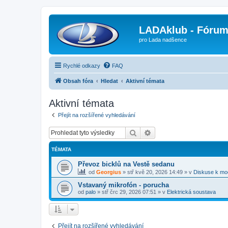
LADAklub - Fóru
pro Lada nadšence
Rychlé odkazy
FAQ
Obsah fóra
Hledat
Aktivní témata
Aktivní témata
Přejít na rozšířené vyhledávání
Hledat
Pokročilé hledání
TÉMATA
Převoz bicklů na Vestě sedanu
od
Georgius
»
stř kvě 20, 2026 14:49
» v
Diskuse k mo
Vstavaný mikrofón - porucha
od
palo
»
stř črc 29, 2026 07:51
» v
Elektrická soustava
Přejít na rozšířené vyhledávání