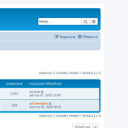
Hledat
Pokročilé hledání
Registrovat
Přihlásit se
Nalezeny 2 výsledky hledání • Stránka
1
z
1
ZOBRAZENÍ
POSLEDNÍ PŘÍSPĚVEK
od
scot
1152
pát srp 07, 2026 10:09
od
Georgius
226
ned srp 02, 2026 08:21
Nalezeny 2 výsledky hledání • Stránka
1
z
1
Přejít na