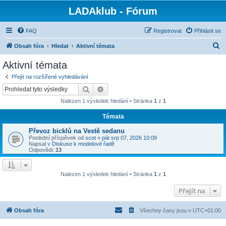
LADAklub - Fórum
FAQ
Registrovat
Přihlásit se
H
Obsah fóra
Hledat
Aktivní témata
l
Aktivní témata
e
Přejít na rozšířené vyhledávání
d
Hledat
Pokročilé hledání
a
Nalezen 1 výsledek hledání • Stránka
1
z
1
t
Témata
Převoz bicklů na Vestě sedanu
Poslední příspěvek od
scot
«
pát srp 07, 2026 10:09
Napsal v
Diskuse k modelové řadě
Odpovědi:
13
Nalezen 1 výsledek hledání • Stránka
1
z
1
Přejít na
Obsah fóra
Všechny časy jsou v
UTC+01:00