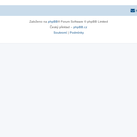
Založeno na
phpBB
® Forum Software © phpBB Limited
Český překlad –
phpBB.cz
Soukromí
|
Podmínky