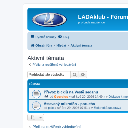
LADAklub - Fóru
pro Lada nadšence
Rychlé odkazy
FAQ
Obsah fóra
Hledat
Aktivní témata
Aktivní témata
Přejít na rozšířené vyhledávání
Hledat
Pokročilé hledání
TÉMATA
Převoz bicklů na Vestě sedanu
od
Georgius
»
stř kvě 20, 2026 14:49
» v
Diskuse k mo
Vstavaný mikrofón - porucha
od
palo
»
stř črc 29, 2026 07:51
» v
Elektrická soustava
Přejít na rozšířené vyhledávání