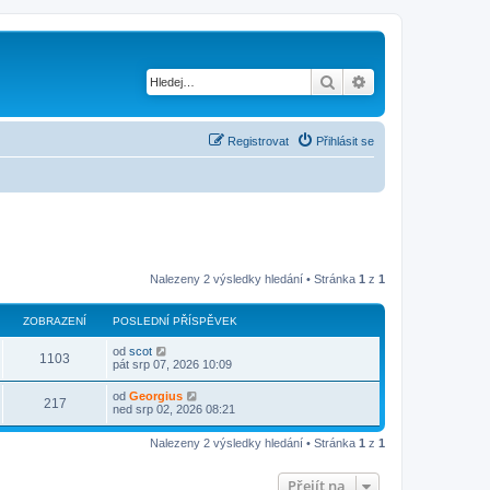
Hledat
Pokročilé hledání
Registrovat
Přihlásit se
Nalezeny 2 výsledky hledání • Stránka
1
z
1
ZOBRAZENÍ
POSLEDNÍ PŘÍSPĚVEK
od
scot
1103
pát srp 07, 2026 10:09
od
Georgius
217
ned srp 02, 2026 08:21
Nalezeny 2 výsledky hledání • Stránka
1
z
1
Přejít na