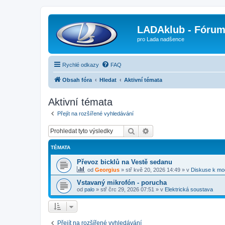
LADAklub - Fóru
pro Lada nadšence
Rychlé odkazy
FAQ
Obsah fóra
Hledat
Aktivní témata
Aktivní témata
Přejít na rozšířené vyhledávání
Hledat
Pokročilé hledání
TÉMATA
Převoz bicklů na Vestě sedanu
od
Georgius
»
stř kvě 20, 2026 14:49
» v
Diskuse k mo
Vstavaný mikrofón - porucha
od
palo
»
stř črc 29, 2026 07:51
» v
Elektrická soustava
Přejít na rozšířené vyhledávání