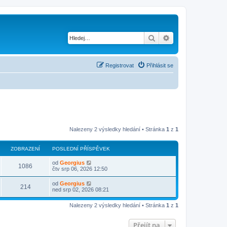
Hledat
Pokročilé hledání
Registrovat
Přihlásit se
Nalezeny 2 výsledky hledání • Stránka
1
z
1
ZOBRAZENÍ
POSLEDNÍ PŘÍSPĚVEK
od
Georgius
1086
čtv srp 06, 2026 12:50
od
Georgius
214
ned srp 02, 2026 08:21
Nalezeny 2 výsledky hledání • Stránka
1
z
1
Přejít na