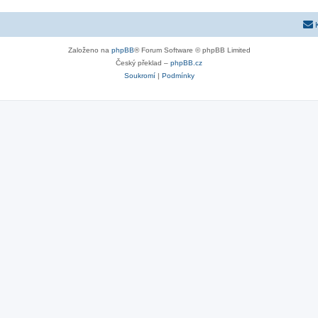
Založeno na
phpBB
® Forum Software © phpBB Limited
Český překlad –
phpBB.cz
Soukromí
|
Podmínky