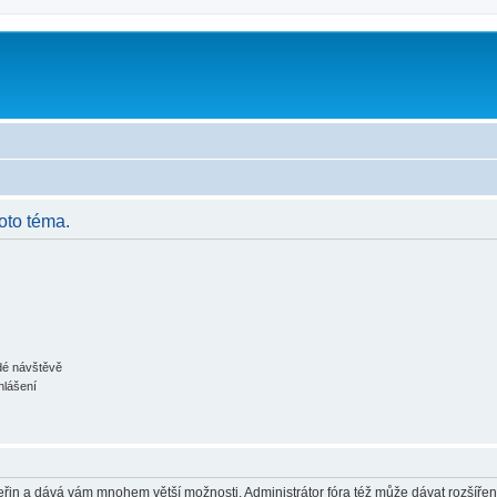
m
oto téma.
ždé návštěvě
hlášení
 vteřin a dává vám mnohem větší možnosti. Administrátor fóra též může dávat rozšíře