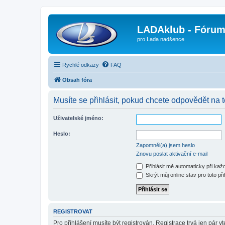
LADAklub - Fóru
pro Lada nadšence
Rychlé odkazy
FAQ
Obsah fóra
Musíte se přihlásit, pokud chcete odpovědět na t
Uživatelské jméno:
Heslo:
Zapomněl(a) jsem heslo
Znovu poslat aktivační e-mail
Přihlásit mě automaticky při ka
Skrýt můj online stav pro toto při
REGISTROVAT
Pro přihlášení musíte být registrován. Registrace trvá jen pár