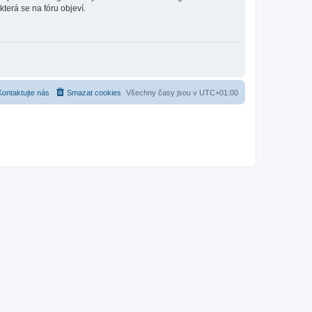
která se na fóru objeví.
Kontaktujte nás
Smazat cookies
Všechny časy jsou v
UTC+01:00