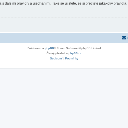
 s dalšími pravidly a ujednáními. Také se ujistěte, že si přečtete jakákoliv pravidla, 
Založeno na
phpBB
® Forum Software © phpBB Limited
Český překlad –
phpBB.cz
Soukromí
|
Podmínky