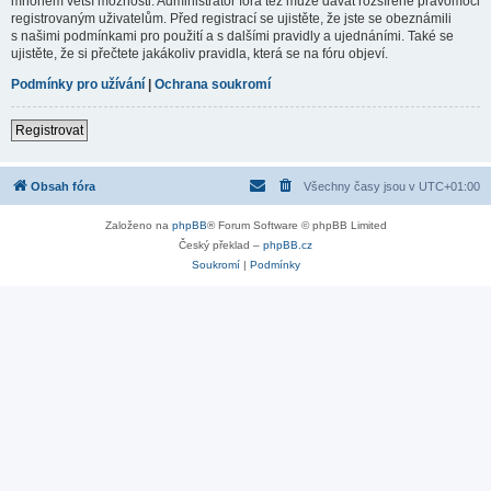
mnohem větší možnosti. Administrátor fóra též může dávat rozšířené pravomoci
registrovaným uživatelům. Před registrací se ujistěte, že jste se obeznámili
s našimi podmínkami pro použití a s dalšími pravidly a ujednáními. Také se
ujistěte, že si přečtete jakákoliv pravidla, která se na fóru objeví.
Podmínky pro užívání
|
Ochrana soukromí
Registrovat
Obsah fóra
Všechny časy jsou v
UTC+01:00
Založeno na
phpBB
® Forum Software © phpBB Limited
Český překlad –
phpBB.cz
Soukromí
|
Podmínky