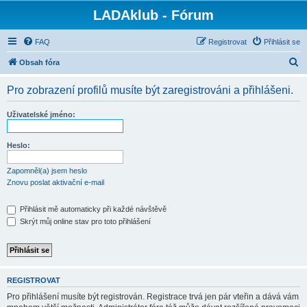
LADAklub - Fórum
FAQ
Registrovat
Přihlásit se
H
Obsah fóra
l
Pro zobrazení profilů musíte být zaregistrováni a přihlášeni.
e
d
Uživatelské jméno:
a
t
Heslo:
Zapomněl(a) jsem heslo
Znovu poslat aktivační e-mail
Přihlásit mě automaticky při každé návštěvě
Skrýt můj online stav pro toto přihlášení
REGISTROVAT
Pro přihlášení musíte být registrován. Registrace trvá jen pár vteřin a dává vám