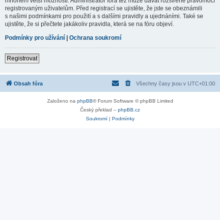
mnohem větší možnosti. Administrátor fóra též může dávat rozšířené pravomoci
registrovaným uživatelům. Před registrací se ujistěte, že jste se obeznámili
s našimi podmínkami pro použití a s dalšími pravidly a ujednáními. Také se
ujistěte, že si přečtete jakákoliv pravidla, která se na fóru objeví.
Podmínky pro užívání
|
Ochrana soukromí
Registrovat
Obsah fóra
Všechny časy jsou v
UTC+01:00
Založeno na
phpBB
® Forum Software © phpBB Limited
Český překlad –
phpBB.cz
Soukromí
|
Podmínky