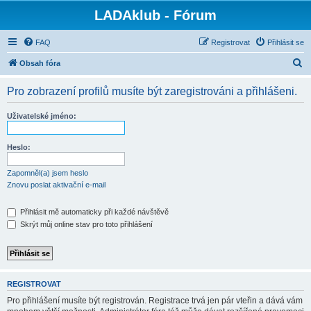
LADAklub - Fórum
FAQ
Registrovat
Přihlásit se
H
Obsah fóra
l
Pro zobrazení profilů musíte být zaregistrováni a přihlášeni.
e
d
Uživatelské jméno:
a
t
Heslo:
Zapomněl(a) jsem heslo
Znovu poslat aktivační e-mail
Přihlásit mě automaticky při každé návštěvě
Skrýt můj online stav pro toto přihlášení
REGISTROVAT
Pro přihlášení musíte být registrován. Registrace trvá jen pár vteřin a dává vám