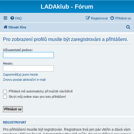
LADAklub - Fórum
FAQ
Registrovat
Přihlásit se
H
Obsah fóra
l
Pro zobrazení profilů musíte být zaregistrováni a přihlášeni.
e
d
Uživatelské jméno:
a
t
Heslo:
Zapomněl(a) jsem heslo
Znovu poslat aktivační e-mail
Přihlásit mě automaticky při každé návštěvě
Skrýt můj online stav pro toto přihlášení
REGISTROVAT
Pro přihlášení musíte být registrován. Registrace trvá jen pár vteřin a dává vám