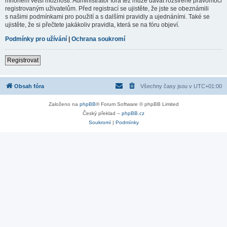
mnohem větší možnosti. Administrátor fóra též může dávat rozšířené pravomoci
registrovaným uživatelům. Před registrací se ujistěte, že jste se obeznámili
s našimi podmínkami pro použití a s dalšími pravidly a ujednáními. Také se
ujistěte, že si přečtete jakákoliv pravidla, která se na fóru objeví.
Podmínky pro užívání
|
Ochrana soukromí
Registrovat
Obsah fóra
Všechny časy jsou v
UTC+01:00
Založeno na
phpBB
® Forum Software © phpBB Limited
Český překlad –
phpBB.cz
Soukromí
|
Podmínky