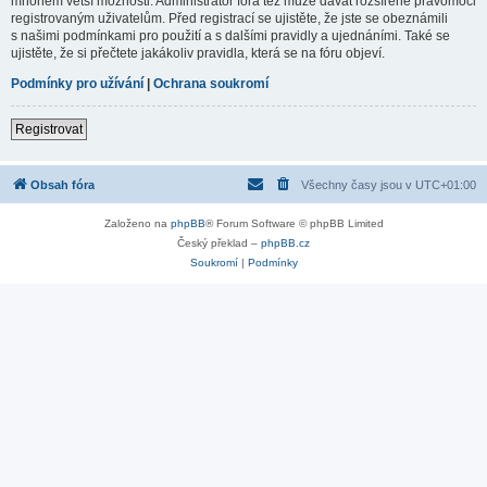
mnohem větší možnosti. Administrátor fóra též může dávat rozšířené pravomoci
registrovaným uživatelům. Před registrací se ujistěte, že jste se obeznámili
s našimi podmínkami pro použití a s dalšími pravidly a ujednáními. Také se
ujistěte, že si přečtete jakákoliv pravidla, která se na fóru objeví.
Podmínky pro užívání
|
Ochrana soukromí
Registrovat
Obsah fóra
Všechny časy jsou v
UTC+01:00
Založeno na
phpBB
® Forum Software © phpBB Limited
Český překlad –
phpBB.cz
Soukromí
|
Podmínky