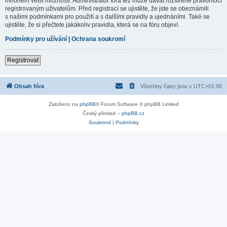
mnohem větší možnosti. Administrátor fóra též může dávat rozšířené pravomoci
registrovaným uživatelům. Před registrací se ujistěte, že jste se obeznámili
s našimi podmínkami pro použití a s dalšími pravidly a ujednáními. Také se
ujistěte, že si přečtete jakákoliv pravidla, která se na fóru objeví.
Podmínky pro užívání
|
Ochrana soukromí
Registrovat
Obsah fóra
Všechny časy jsou v
UTC+01:00
Založeno na
phpBB
® Forum Software © phpBB Limited
Český překlad –
phpBB.cz
Soukromí
|
Podmínky