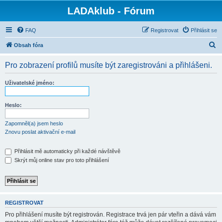
LADAklub - Fórum
FAQ
Registrovat
Přihlásit se
H
Obsah fóra
l
Pro zobrazení profilů musíte být zaregistrováni a přihlášeni.
e
d
Uživatelské jméno:
a
t
Heslo:
Zapomněl(a) jsem heslo
Znovu poslat aktivační e-mail
Přihlásit mě automaticky při každé návštěvě
Skrýt můj online stav pro toto přihlášení
REGISTROVAT
Pro přihlášení musíte být registrován. Registrace trvá jen pár vteřin a dává vám