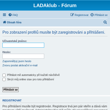
LADAklub - Fórum
FAQ
Registrovat
Přihlásit se
H
Obsah fóra
l
Pro zobrazení profilů musíte být zaregistrováni a přihlášeni.
e
d
Uživatelské jméno:
a
t
Heslo:
Zapomněl(a) jsem heslo
Znovu poslat aktivační e-mail
Přihlásit mě automaticky při každé návštěvě
Skrýt můj online stav pro toto přihlášení
REGISTROVAT
Pro přihlášení musíte být registrován. Registrace trvá jen pár vteřin a dává vám