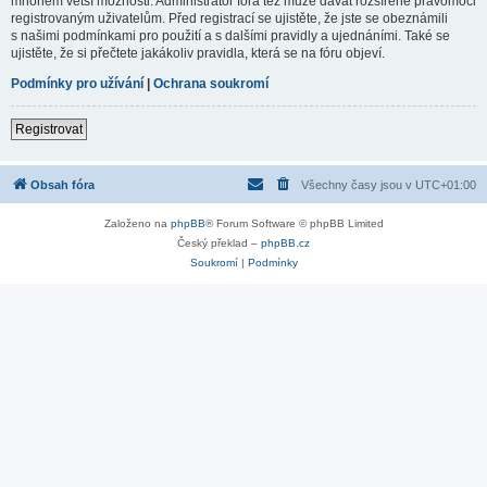
mnohem větší možnosti. Administrátor fóra též může dávat rozšířené pravomoci
registrovaným uživatelům. Před registrací se ujistěte, že jste se obeznámili
s našimi podmínkami pro použití a s dalšími pravidly a ujednáními. Také se
ujistěte, že si přečtete jakákoliv pravidla, která se na fóru objeví.
Podmínky pro užívání
|
Ochrana soukromí
Registrovat
Obsah fóra
Všechny časy jsou v
UTC+01:00
Založeno na
phpBB
® Forum Software © phpBB Limited
Český překlad –
phpBB.cz
Soukromí
|
Podmínky