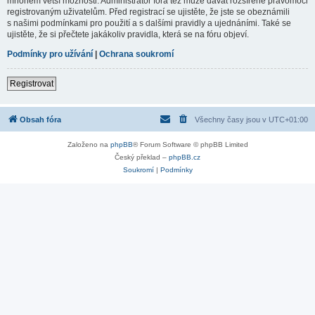
mnohem větší možnosti. Administrátor fóra též může dávat rozšířené pravomoci
registrovaným uživatelům. Před registrací se ujistěte, že jste se obeznámili
s našimi podmínkami pro použití a s dalšími pravidly a ujednáními. Také se
ujistěte, že si přečtete jakákoliv pravidla, která se na fóru objeví.
Podmínky pro užívání
|
Ochrana soukromí
Registrovat
Obsah fóra
Všechny časy jsou v
UTC+01:00
Založeno na
phpBB
® Forum Software © phpBB Limited
Český překlad –
phpBB.cz
Soukromí
|
Podmínky