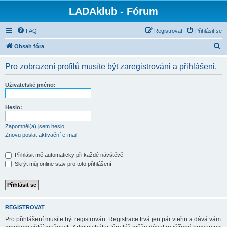
LADAklub - Fórum
FAQ
Registrovat
Přihlásit se
H
Obsah fóra
l
Pro zobrazení profilů musíte být zaregistrováni a přihlášeni.
e
d
Uživatelské jméno:
a
t
Heslo:
Zapomněl(a) jsem heslo
Znovu poslat aktivační e-mail
Přihlásit mě automaticky při každé návštěvě
Skrýt můj online stav pro toto přihlášení
REGISTROVAT
Pro přihlášení musíte být registrován. Registrace trvá jen pár vteřin a dává vám