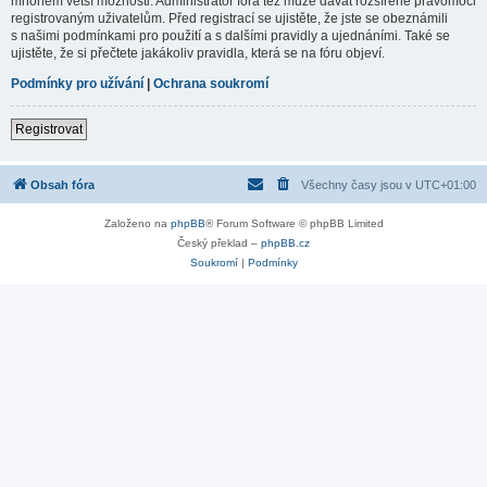
mnohem větší možnosti. Administrátor fóra též může dávat rozšířené pravomoci
registrovaným uživatelům. Před registrací se ujistěte, že jste se obeznámili
s našimi podmínkami pro použití a s dalšími pravidly a ujednáními. Také se
ujistěte, že si přečtete jakákoliv pravidla, která se na fóru objeví.
Podmínky pro užívání
|
Ochrana soukromí
Registrovat
Obsah fóra
Všechny časy jsou v
UTC+01:00
Založeno na
phpBB
® Forum Software © phpBB Limited
Český překlad –
phpBB.cz
Soukromí
|
Podmínky