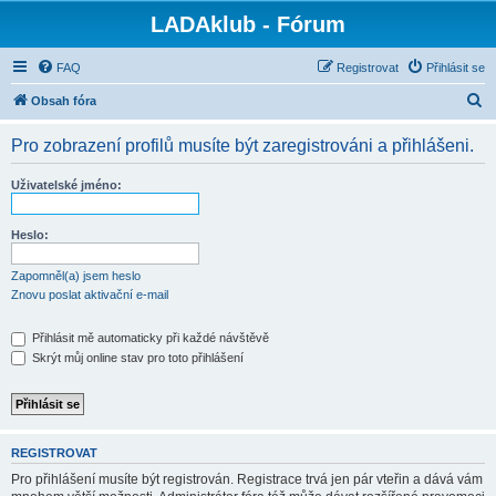
LADAklub - Fórum
FAQ
Registrovat
Přihlásit se
H
Obsah fóra
l
Pro zobrazení profilů musíte být zaregistrováni a přihlášeni.
e
d
Uživatelské jméno:
a
t
Heslo:
Zapomněl(a) jsem heslo
Znovu poslat aktivační e-mail
Přihlásit mě automaticky při každé návštěvě
Skrýt můj online stav pro toto přihlášení
REGISTROVAT
Pro přihlášení musíte být registrován. Registrace trvá jen pár vteřin a dává vám