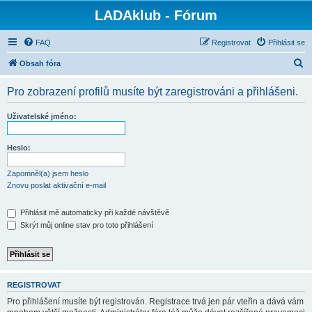
LADAklub - Fórum
FAQ
Registrovat
Přihlásit se
H
Obsah fóra
l
Pro zobrazení profilů musíte být zaregistrováni a přihlášeni.
e
d
Uživatelské jméno:
a
t
Heslo:
Zapomněl(a) jsem heslo
Znovu poslat aktivační e-mail
Přihlásit mě automaticky při každé návštěvě
Skrýt můj online stav pro toto přihlášení
REGISTROVAT
Pro přihlášení musíte být registrován. Registrace trvá jen pár vteřin a dává vám