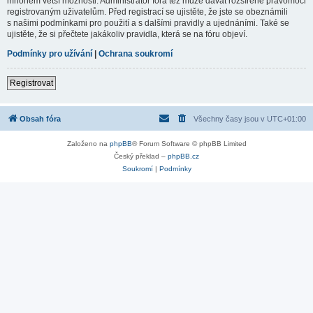
mnohem větší možnosti. Administrátor fóra též může dávat rozšířené pravomoci
registrovaným uživatelům. Před registrací se ujistěte, že jste se obeznámili
s našimi podmínkami pro použití a s dalšími pravidly a ujednáními. Také se
ujistěte, že si přečtete jakákoliv pravidla, která se na fóru objeví.
Podmínky pro užívání
|
Ochrana soukromí
Registrovat
Obsah fóra
Všechny časy jsou v
UTC+01:00
Založeno na
phpBB
® Forum Software © phpBB Limited
Český překlad –
phpBB.cz
Soukromí
|
Podmínky