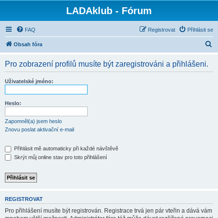
LADAklub - Fórum
FAQ
Registrovat
Přihlásit se
H
Obsah fóra
l
Pro zobrazení profilů musíte být zaregistrováni a přihlášeni.
e
d
Uživatelské jméno:
a
t
Heslo:
Zapomněl(a) jsem heslo
Znovu poslat aktivační e-mail
Přihlásit mě automaticky při každé návštěvě
Skrýt můj online stav pro toto přihlášení
REGISTROVAT
Pro přihlášení musíte být registrován. Registrace trvá jen pár vteřin a dává vám