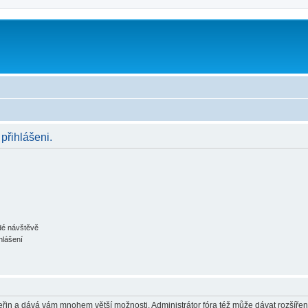
m
 přihlášeni.
ždé návštěvě
hlášení
 vteřin a dává vám mnohem větší možnosti. Administrátor fóra též může dávat rozšíře