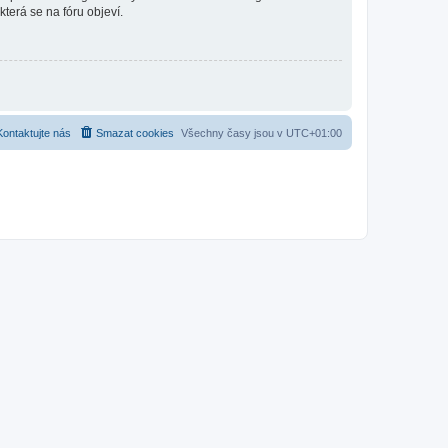
která se na fóru objeví.
Kontaktujte nás
Smazat cookies
Všechny časy jsou v
UTC+01:00