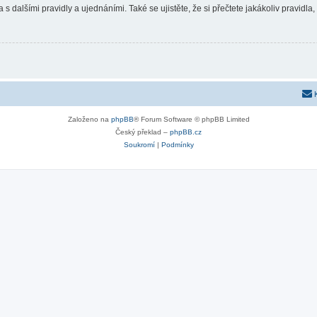
 s dalšími pravidly a ujednáními. Také se ujistěte, že si přečtete jakákoliv pravidla, 
Založeno na
phpBB
® Forum Software © phpBB Limited
Český překlad –
phpBB.cz
Soukromí
|
Podmínky