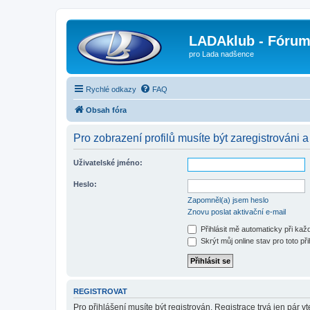
LADAklub - Fóru
pro Lada nadšence
Rychlé odkazy
FAQ
Obsah fóra
Pro zobrazení profilů musíte být zaregistrováni a
Uživatelské jméno:
Heslo:
Zapomněl(a) jsem heslo
Znovu poslat aktivační e-mail
Přihlásit mě automaticky při ka
Skrýt můj online stav pro toto při
REGISTROVAT
Pro přihlášení musíte být registrován. Registrace trvá jen pár