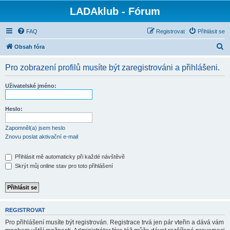
LADAklub - Fórum
FAQ
Registrovat
Přihlásit se
H
Obsah fóra
l
Pro zobrazení profilů musíte být zaregistrováni a přihlášeni.
e
d
Uživatelské jméno:
a
t
Heslo:
Zapomněl(a) jsem heslo
Znovu poslat aktivační e-mail
Přihlásit mě automaticky při každé návštěvě
Skrýt můj online stav pro toto přihlášení
REGISTROVAT
Pro přihlášení musíte být registrován. Registrace trvá jen pár vteřin a dává vám