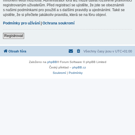
mnohem větší možnosti. Administrátor fóra též může dávat rozšířené pravomoci
registrovaným uživatelům. Před registrací se ujistěte, že jste se obeznámili
s našimi podmínkami pro použití a s dalšími pravidly a ujednáními. Také se
ujistěte, že si přečtete jakákoliv pravidla, která se na fóru objeví.
Podmínky pro užívání
|
Ochrana soukromí
Registrovat
Obsah fóra
Všechny časy jsou v
UTC+01:00
Založeno na
phpBB
® Forum Software © phpBB Limited
Český překlad –
phpBB.cz
Soukromí
|
Podmínky