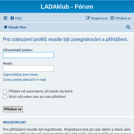
LADAklub - Fórum
FAQ
Registrovat
Přihlásit se
H
Obsah fóra
l
Pro zobrazení profilů musíte být zaregistrováni a přihlášeni.
e
d
Uživatelské jméno:
a
t
Heslo:
Zapomněl(a) jsem heslo
Znovu poslat aktivační e-mail
Přihlásit mě automaticky při každé návštěvě
Skrýt můj online stav pro toto přihlášení
REGISTROVAT
Pro přihlášení musíte být registrován. Registrace trvá jen pár vteřin a dává vám