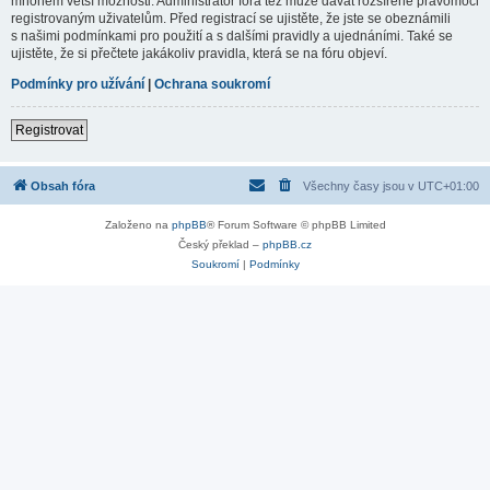
mnohem větší možnosti. Administrátor fóra též může dávat rozšířené pravomoci
registrovaným uživatelům. Před registrací se ujistěte, že jste se obeznámili
s našimi podmínkami pro použití a s dalšími pravidly a ujednáními. Také se
ujistěte, že si přečtete jakákoliv pravidla, která se na fóru objeví.
Podmínky pro užívání
|
Ochrana soukromí
Registrovat
Obsah fóra
Všechny časy jsou v
UTC+01:00
Založeno na
phpBB
® Forum Software © phpBB Limited
Český překlad –
phpBB.cz
Soukromí
|
Podmínky