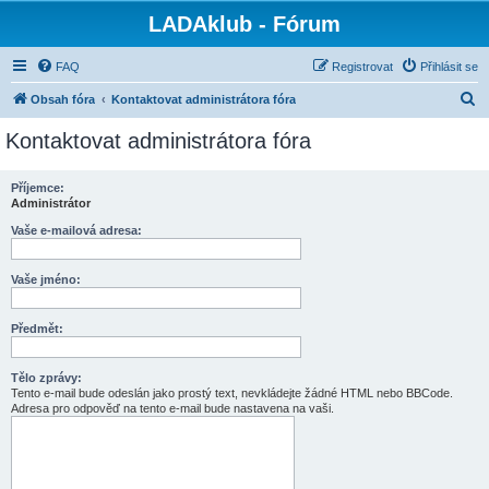
LADAklub - Fórum
FAQ
Registrovat
Přihlásit se
H
Obsah fóra
Kontaktovat administrátora fóra
l
Kontaktovat administrátora fóra
e
d
Příjemce:
Administrátor
a
t
Vaše e-mailová adresa:
Vaše jméno:
Předmět:
Tělo zprávy:
Tento e-mail bude odeslán jako prostý text, nevkládejte žádné HTML nebo BBCode.
Adresa pro odpověď na tento e-mail bude nastavena na vaši.