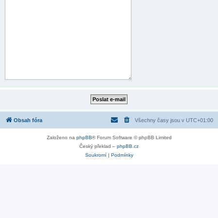
Obsah fóra
Všechny časy jsou v
UTC+01:00
Založeno na
phpBB
® Forum Software © phpBB Limited
Český překlad –
phpBB.cz
Soukromí
|
Podmínky