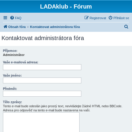
LADAklub - Fórum
FAQ
Registrovat
Přihlásit se
H
Obsah fóra
Kontaktovat administrátora fóra
l
Kontaktovat administrátora fóra
e
d
Příjemce:
Administrátor
a
t
Vaše e-mailová adresa:
Vaše jméno:
Předmět:
Tělo zprávy:
Tento e-mail bude odeslán jako prostý text, nevkládejte žádné HTML nebo BBCode.
Adresa pro odpověď na tento e-mail bude nastavena na vaši.