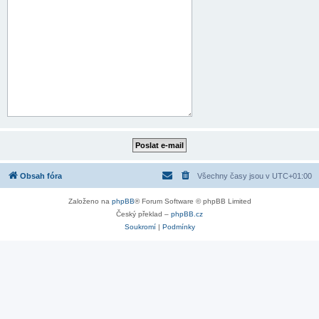
Obsah fóra
Všechny časy jsou v
UTC+01:00
Založeno na
phpBB
® Forum Software © phpBB Limited
Český překlad –
phpBB.cz
Soukromí
|
Podmínky