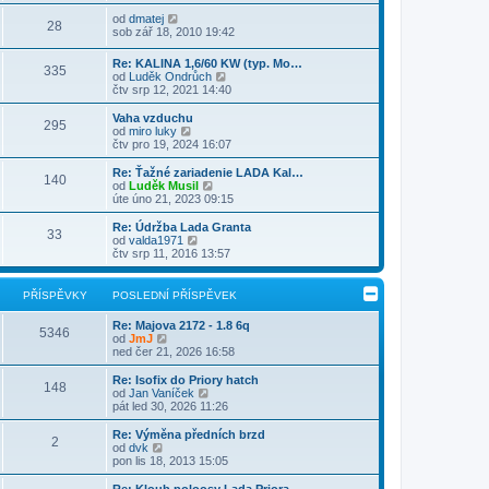
i
v
b
í
l
t
e
r
Z
s
od
dmatej
e
28
p
k
a
o
p
sob zář 18, 2010 19:42
d
o
z
b
ě
n
s
i
r
v
Re: KALINA 1,6/60 KW (typ. Mo…
í
l
t
335
a
e
Z
od
Luděk Ondrůch
p
e
p
z
k
o
čtv srp 12, 2021 14:40
ř
d
o
i
b
í
n
s
t
r
s
Vaha vzduchu
í
l
p
295
a
p
Z
od
miro luky
p
e
o
z
ě
o
čtv pro 19, 2024 16:07
ř
d
s
i
v
b
í
n
l
t
e
r
s
Re: Ťažné zariadenie LADA Kal…
í
e
140
p
k
a
p
Z
od
Luděk Musil
p
d
o
z
ě
o
úte úno 21, 2023 09:15
ř
n
s
i
v
b
í
í
l
t
e
r
s
Re: Údržba Lada Granta
p
e
33
p
k
a
p
Z
od
valda1971
ř
d
o
z
ě
o
čtv srp 11, 2016 13:57
í
n
s
i
v
b
s
í
l
t
e
r
p
p
e
p
k
a
ě
PŘÍSPĚVKY
POSLEDNÍ PŘÍSPĚVEK
ř
d
o
z
v
í
n
s
i
e
s
Re: Majova 2172 - 1.8 6q
í
l
t
5346
k
Z
p
od
JmJ
p
e
p
o
ě
ned čer 21, 2026 16:58
ř
d
o
b
v
í
n
s
r
e
s
Re: Isofix do Priory hatch
í
l
148
a
k
p
Z
od
Jan Vaníček
p
e
z
ě
o
pát led 30, 2026 11:26
ř
d
i
v
b
í
n
t
e
r
s
Re: Výměna předních brzd
í
2
p
k
a
Z
p
od
dvk
p
o
z
o
ě
pon lis 18, 2013 15:05
ř
s
i
b
v
í
l
t
r
e
s