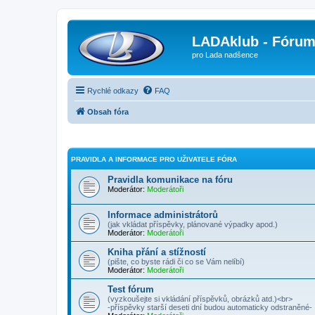
LADAklub - Fóru
pro Lada nadšence
Rychlé odkazy
FAQ
Obsah fóra
PRAVIDLA A INFORMACE PRO UŽIVATELE FÓRA
Pravidla komunikace na fóru
Moderátor:
Moderátoři
Informace administrátorů
(jak vkládat příspěvky, plánované výpadky apod.)
Moderátor:
Moderátoři
Kniha přání a stížností
(pište, co byste rádi či co se Vám nelíbí)
Moderátor:
Moderátoři
Test fórum
(vyzkoušejte si vkládání příspěvků, obrázků atd.)<br>
-příspěvky starší deseti dní budou automaticky odstraněné-