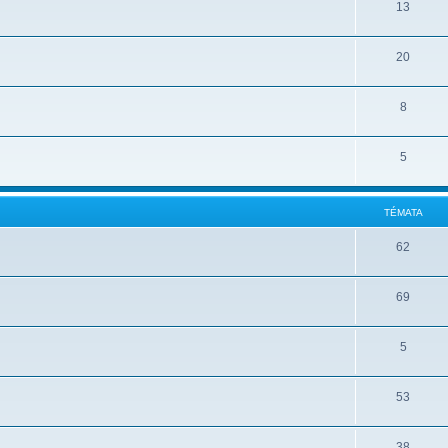
13
20
8
5
TÉMATA
62
69
5
53
38