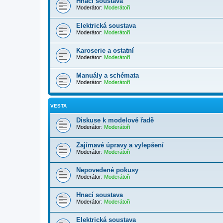
Hnací soustava
Moderátor:
Moderátoři
Elektrická soustava
Moderátor:
Moderátoři
Karoserie a ostatní
Moderátor:
Moderátoři
Manuály a schémata
Moderátor:
Moderátoři
VESTA
Diskuse k modelové řadě
Moderátor:
Moderátoři
Zajímavé úpravy a vylepšení
Moderátor:
Moderátoři
Nepovedené pokusy
Moderátor:
Moderátoři
Hnací soustava
Moderátor:
Moderátoři
Elektrická soustava