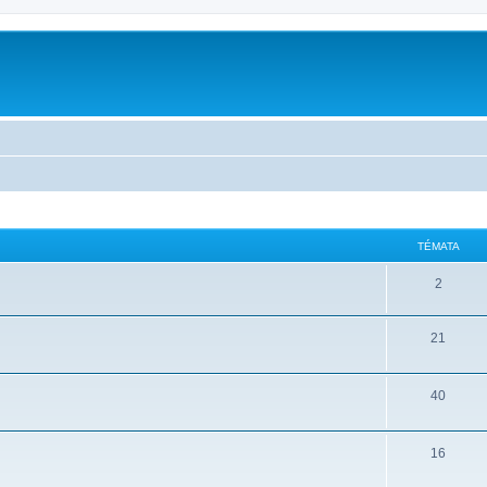
m
TÉMATA
2
21
40
16