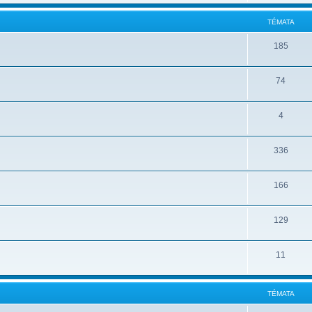
TÉMATA
185
74
4
336
166
129
11
TÉMATA