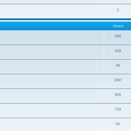
2
TÉMATA
585
428
46
1097
505
719
54