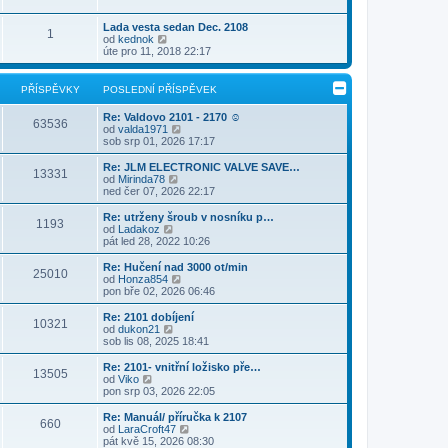
t
r
p
e
p
a
ř
d
Lada vesta sedan Dec. 2108
o
1
z
í
n
Z
od
kednok
s
i
s
í
o
úte pro 11, 2018 22:17
l
t
p
p
b
e
p
ě
ř
r
d
o
v
í
a
n
PŘÍSPĚVKY
POSLEDNÍ PŘÍSPĚVEK
s
e
s
z
í
l
k
p
i
p
Re: Valdovo 2101 - 2170 ☺
e
ě
t
63536
ř
Z
od
valda1971
d
v
p
í
o
sob srp 01, 2026 17:17
n
e
o
s
b
í
k
s
p
r
p
Re: JLM ELECTRONIC VALVE SAVE…
l
ě
13331
a
ř
Z
od
Mirinda78
e
v
z
í
o
ned čer 07, 2026 22:17
d
e
i
s
b
n
k
t
p
r
Re: utrženy šroub v nosníku p…
í
1193
p
ě
a
Z
od
Ladakoz
p
o
v
z
o
pát led 28, 2022 10:26
ř
s
e
i
b
í
l
k
t
r
s
Re: Hučení nad 3000 ot/min
e
25010
p
a
p
Z
od
Honza854
d
o
z
ě
o
pon bře 02, 2026 06:46
n
s
i
v
b
í
l
t
e
r
Re: 2101 dobíjení
p
e
10321
p
k
a
Z
od
dukon21
ř
d
o
z
o
sob lis 08, 2025 18:41
í
n
s
i
b
s
í
l
t
r
Re: 2101- vnitřní ložisko pře…
p
p
e
13505
p
a
Z
od
Viko
ě
ř
d
o
z
o
pon srp 03, 2026 22:05
v
í
n
s
i
b
e
s
í
l
t
r
k
Re: Manuál/ příručka k 2107
p
p
e
660
p
a
Z
od
LaraCroft47
ě
ř
d
o
z
o
pát kvě 15, 2026 08:30
v
í
n