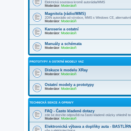
Elektrická soustava kromě autorádia/MMS
Moderátor:
Moderátoři
Magnitola (rádio/MMS)
2DIN autorádio od výrobce, MMS s Windows CE, alternativ
Moderátor:
Moderátoři
Karoserie a ostatní
Moderátor:
Moderátoři
Manuály a schémata
Moderátor:
Moderátoři
PROTOTYPY A OSTATNÍ MODELY VAZ
Diskuze k modelu XRay
Moderátor:
Moderátoři
Ostatní modely a prototypy
Moderátor:
Moderátoři
TECHNICKÁ SEKCE A OPRAVY
FAQ - Často kladené dotazy
zde se dozvíte odpovědi na často kladené otázky ohledně t
Moderátor:
Moderátoři
Elektronická výbava a doplňky auta - BASTLÍR
vše o elektrotechnice