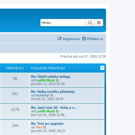
Hledat
Pokročilé hledání
Registrovat
Přihlásit se
Právě je pát srp 07, 2026 12:59
PŘÍSPĚVKY
POSLEDNÍ PŘÍSPĚVEK
Re: Úmrtí našeho kolegy
56
Z
od
Luděk Musil
o
pon bře 12, 2012 07:25
b
r
Re: Volba nového předsedy
241
a
Z
od
mušketýr
z
o
stř bře 22, 2023 18:55
i
b
t
r
Re: Jarní sraz 26 - fotky a v…
p
1079
a
Z
od
Luděk Musil
o
z
o
pon čer 01, 2026 11:56
s
i
b
l
t
r
e
Re: Test po upgradu
p
249
a
Z
d
od
JmJ
o
z
o
n
pon bře 10, 2025 19:23
s
i
b
í
l