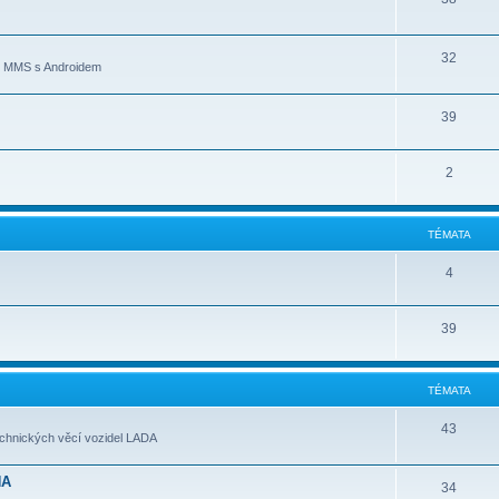
32
ní MMS s Androidem
39
2
TÉMATA
4
39
TÉMATA
43
echnických věcí vozidel LADA
NA
34