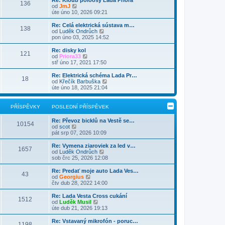
Re: Kloub poloosy Lada Priora
e
136
p
a
k
Z
p
od
JmJ
d
o
z
o
ě
úte úno 10, 2026 09:21
n
s
i
b
v
í
l
t
r
e
Re: Celá elektrická sústava m…
p
e
138
p
a
k
Z
od
Luděk Ondrůch
ř
d
o
z
o
pon úno 03, 2025 14:52
í
n
s
i
b
s
í
l
t
r
Re: disky kol
p
p
e
121
p
a
Z
od
Priora33
ě
ř
d
o
z
o
stř úno 17, 2021 17:50
v
í
n
s
i
b
e
s
í
l
t
r
k
Re: Elektrická schéma Lada Pr…
p
p
e
18
p
a
Z
od
Křečík Barbuška
ě
ř
d
o
z
o
úte úno 18, 2025 21:04
v
í
n
s
i
b
e
s
í
l
t
r
k
p
p
e
p
a
PŘÍSPĚVKY
POSLEDNÍ PŘÍSPĚVEK
ě
ř
d
o
z
v
í
n
s
i
e
s
Re: Převoz bicklů na Vestě se…
í
l
t
10154
k
Z
p
od
scot
p
e
p
o
ě
pát srp 07, 2026 10:09
ř
d
o
b
v
í
n
s
r
e
s
Re: Vymena ziaroviek za led v…
í
l
1657
a
k
p
Z
od
Luděk Ondrůch
p
e
z
ě
o
sob črc 25, 2026 12:08
ř
d
i
v
b
í
n
t
e
r
s
Re: Predať moje auto Lada Ves…
í
43
p
k
a
p
Z
od
Georgius
p
o
z
ě
o
čtv dub 28, 2022 14:00
ř
s
i
v
b
í
l
t
e
r
s
Re: Lada Vesta Cross cukání
e
1512
p
k
a
Z
p
od
Luděk Musil
d
o
z
o
ě
úte dub 21, 2026 19:13
n
s
i
b
v
í
l
t
r
e
Re: Vstavaný mikrofón - poruc…
p
e
1198
p