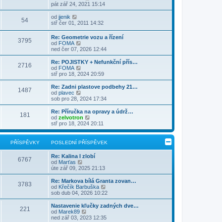
z
ě
o
pát zář 24, 2021 15:14
ř
d
i
v
b
í
n
t
e
r
Z
s
od
jjenik
í
54
p
k
a
o
p
stř čer 01, 2011 14:32
p
o
z
b
ě
ř
s
i
r
v
í
Re: Geometrie vozu a řízení
l
t
3795
a
e
s
Z
od
FOMA
e
p
z
k
p
o
ned čer 07, 2026 12:44
d
o
i
ě
b
n
s
t
v
r
Re: POJISTKY + Nefunkční přís…
í
l
p
2716
e
a
Z
od
FOMA
p
e
o
k
z
o
stř pro 18, 2024 20:59
ř
d
s
i
b
í
n
l
t
r
s
Re: Zadni plastove podbehy 21…
í
e
1487
p
a
p
Z
od
plavec
p
d
o
z
ě
o
sob pro 28, 2024 17:34
ř
n
s
i
v
b
í
í
l
t
e
r
s
Re: Příručka na opravy a údrž…
p
e
181
p
k
a
p
Z
od
zelvotron
ř
d
o
z
ě
o
stř pro 18, 2024 20:11
í
n
s
i
v
b
s
í
l
t
e
r
p
p
e
p
k
a
ě
PŘÍSPĚVKY
POSLEDNÍ PŘÍSPĚVEK
ř
d
o
z
v
í
n
s
i
e
s
Re: Kalina I zlobí
í
l
t
6767
k
p
Z
od
Marťas
p
e
p
ě
o
úte zář 09, 2025 21:13
ř
d
o
v
b
í
n
s
e
r
s
Re: Markova bílá Granta zovan…
í
l
3783
k
a
p
Z
od
Křečík Barbuška
p
e
z
ě
o
sob dub 04, 2026 10:22
ř
d
i
v
b
í
n
t
e
r
s
Nastavenie kľučky zadných dve…
í
221
p
k
a
p
Z
od
Marek89
p
o
z
ě
o
ned zář 03, 2023 12:35
ř
s