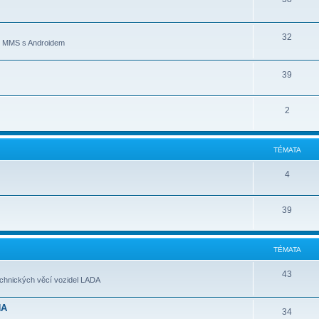
32
ní MMS s Androidem
39
2
TÉMATA
4
39
TÉMATA
43
echnických věcí vozidel LADA
NA
34