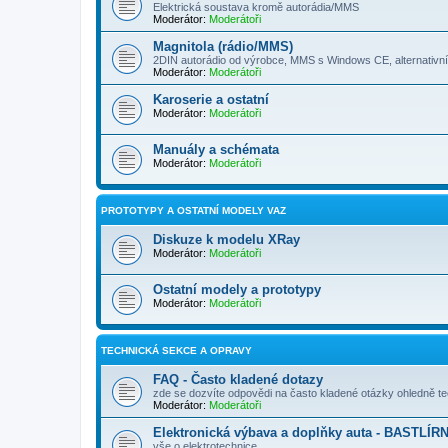
Elektrická soustava kromě autorádia/MMS
Moderátor:
Moderátoři
Magnitola (rádio/MMS)
2DIN autorádio od výrobce, MMS s Windows CE, alternativ
Moderátor:
Moderátoři
Karoserie a ostatní
Moderátor:
Moderátoři
Manuály a schémata
Moderátor:
Moderátoři
PROTOTYPY A OSTATNÍ MODELY VAZ
Diskuze k modelu XRay
Moderátor:
Moderátoři
Ostatní modely a prototypy
Moderátor:
Moderátoři
TECHNICKÁ SEKCE A OPRAVY
FAQ - Často kladené dotazy
zde se dozvíte odpovědi na často kladené otázky ohledně t
Moderátor:
Moderátoři
Elektronická výbava a doplňky auta - BASTLÍR
vše o elektrotechnice