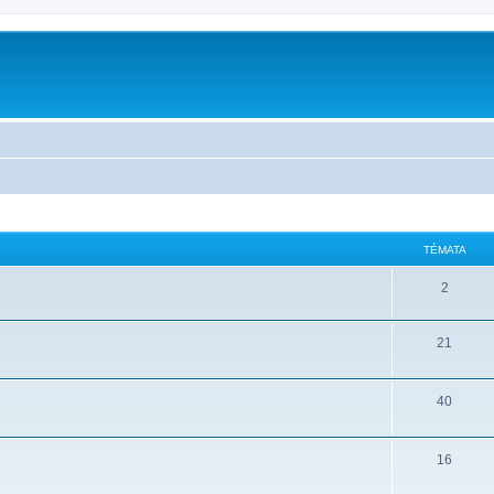
m
TÉMATA
2
21
40
16