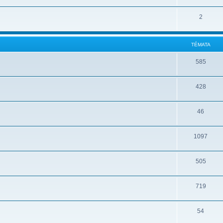
2
TÉMATA
585
428
46
1097
505
719
54