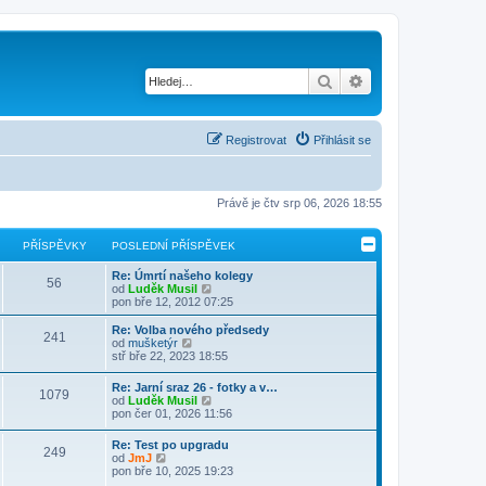
Hledat
Pokročilé hledání
Registrovat
Přihlásit se
Právě je čtv srp 06, 2026 18:55
PŘÍSPĚVKY
POSLEDNÍ PŘÍSPĚVEK
Re: Úmrtí našeho kolegy
56
Z
od
Luděk Musil
o
pon bře 12, 2012 07:25
b
r
Re: Volba nového předsedy
241
a
Z
od
mušketýr
z
o
stř bře 22, 2023 18:55
i
b
t
r
Re: Jarní sraz 26 - fotky a v…
p
1079
a
Z
od
Luděk Musil
o
z
o
pon čer 01, 2026 11:56
s
i
b
l
t
r
e
Re: Test po upgradu
p
249
a
Z
d
od
JmJ
o
z
o
n
pon bře 10, 2025 19:23
s
i
b
í
l