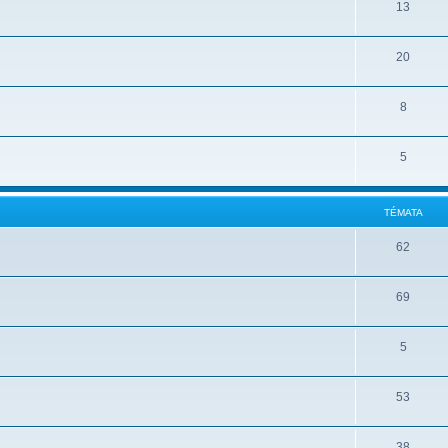
13
20
8
5
TÉMATA
62
69
5
53
38