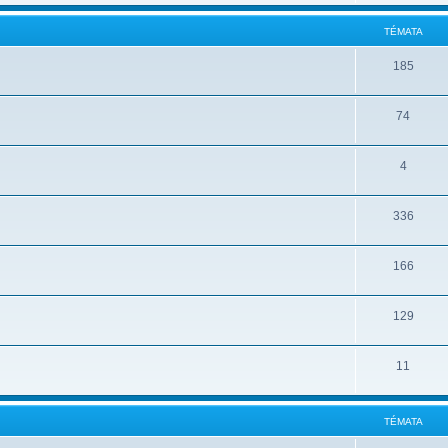
TÉMATA
185
74
4
336
166
129
11
TÉMATA