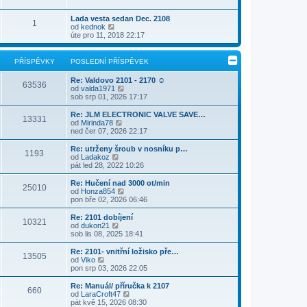
t
r
p
e
p
a
ř
d
Lada vesta sedan Dec. 2108
o
1
z
í
n
Z
od
kednok
s
i
s
í
o
úte pro 11, 2018 22:17
l
t
p
p
b
e
p
ě
ř
r
d
o
v
í
a
n
PŘÍSPĚVKY
POSLEDNÍ PŘÍSPĚVEK
s
e
s
z
í
l
k
p
i
p
Re: Valdovo 2101 - 2170 ☺
e
ě
t
63536
ř
Z
od
valda1971
d
v
p
í
o
sob srp 01, 2026 17:17
n
e
o
s
b
í
k
s
p
r
p
Re: JLM ELECTRONIC VALVE SAVE…
l
ě
13331
a
ř
Z
od
Mirinda78
e
v
z
í
o
ned čer 07, 2026 22:17
d
e
i
s
b
n
k
t
p
r
Re: utrženy šroub v nosníku p…
í
1193
p
ě
a
Z
od
Ladakoz
p
o
v
z
o
pát led 28, 2022 10:26
ř
s
e
i
b
í
l
k
t
r
s
Re: Hučení nad 3000 ot/min
e
25010
p
a
p
Z
od
Honza854
d
o
z
ě
o
pon bře 02, 2026 06:46
n
s
i
v
b
í
l
t
e
r
Re: 2101 dobíjení
p
e
10321
p
k
a
Z
od
dukon21
ř
d
o
z
o
sob lis 08, 2025 18:41
í
n
s
i
b
s
í
l
t
r
Re: 2101- vnitřní ložisko pře…
p
p
e
13505
p
a
Z
od
Viko
ě
ř
d
o
z
o
pon srp 03, 2026 22:05
v
í
n
s
i
b
e
s
í
l
t
r
k
Re: Manuál/ příručka k 2107
p
p
e
660
p
a
Z
od
LaraCroft47
ě
ř
d
o
z
o
pát kvě 15, 2026 08:30
v
í
n