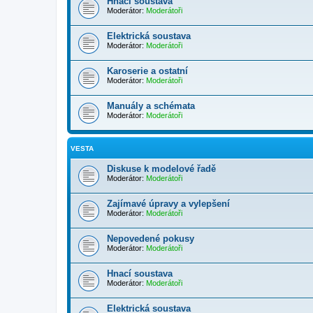
Hnací soustava
Moderátor:
Moderátoři
Elektrická soustava
Moderátor:
Moderátoři
Karoserie a ostatní
Moderátor:
Moderátoři
Manuály a schémata
Moderátor:
Moderátoři
VESTA
Diskuse k modelové řadě
Moderátor:
Moderátoři
Zajímavé úpravy a vylepšení
Moderátor:
Moderátoři
Nepovedené pokusy
Moderátor:
Moderátoři
Hnací soustava
Moderátor:
Moderátoři
Elektrická soustava