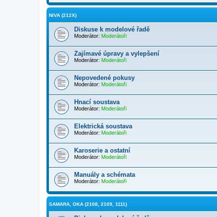
NIVA (212X)
Diskuse k modelové řadě
Moderátor:
Moderátoři
Zajímavé úpravy a vylepšení
Moderátor:
Moderátoři
Nepovedené pokusy
Moderátor:
Moderátoři
Hnací soustava
Moderátor:
Moderátoři
Elektrická soustava
Moderátor:
Moderátoři
Karoserie a ostatní
Moderátor:
Moderátoři
Manuály a schémata
Moderátor:
Moderátoři
SAMARA, OKA (2108, 2109, 1111)