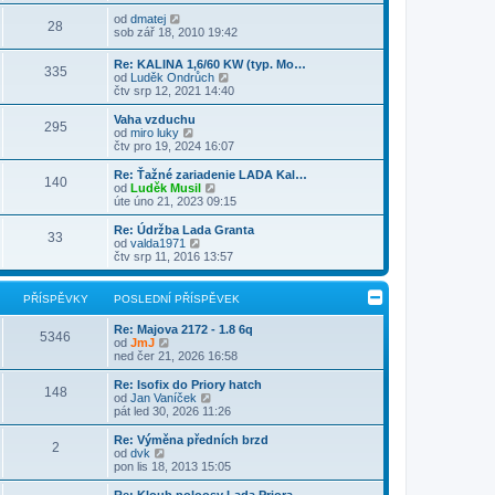
i
v
b
í
l
t
e
r
Z
s
od
dmatej
e
28
p
k
a
o
p
sob zář 18, 2010 19:42
d
o
z
b
ě
n
s
i
r
v
Re: KALINA 1,6/60 KW (typ. Mo…
í
l
t
335
a
e
Z
od
Luděk Ondrůch
p
e
p
z
k
o
čtv srp 12, 2021 14:40
ř
d
o
i
b
í
n
s
t
r
s
Vaha vzduchu
í
l
p
295
a
p
Z
od
miro luky
p
e
o
z
ě
o
čtv pro 19, 2024 16:07
ř
d
s
i
v
b
í
n
l
t
e
r
s
Re: Ťažné zariadenie LADA Kal…
í
e
140
p
k
a
p
Z
od
Luděk Musil
p
d
o
z
ě
o
úte úno 21, 2023 09:15
ř
n
s
i
v
b
í
í
l
t
e
r
s
Re: Údržba Lada Granta
p
e
33
p
k
a
p
Z
od
valda1971
ř
d
o
z
ě
o
čtv srp 11, 2016 13:57
í
n
s
i
v
b
s
í
l
t
e
r
p
p
e
p
k
a
ě
PŘÍSPĚVKY
POSLEDNÍ PŘÍSPĚVEK
ř
d
o
z
v
í
n
s
i
e
s
Re: Majova 2172 - 1.8 6q
í
l
t
5346
k
Z
p
od
JmJ
p
e
p
o
ě
ned čer 21, 2026 16:58
ř
d
o
b
v
í
n
s
r
e
s
Re: Isofix do Priory hatch
í
l
148
a
k
p
Z
od
Jan Vaníček
p
e
z
ě
o
pát led 30, 2026 11:26
ř
d
i
v
b
í
n
t
e
r
s
Re: Výměna předních brzd
í
2
p
k
a
Z
p
od
dvk
p
o
z
o
ě
pon lis 18, 2013 15:05
ř
s
i
b
v
í
l
t
r
e
s