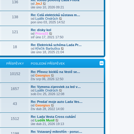
Re: Kloub poloosy Lada Priora
e
136
p
a
k
Z
p
od
JmJ
d
o
z
o
ě
úte úno 10, 2026 09:21
n
s
i
b
v
í
l
t
r
e
Re: Celá elektrická sústava m…
p
e
138
p
a
k
Z
od
Luděk Ondrůch
ř
d
o
z
o
pon úno 03, 2025 14:52
í
n
s
i
b
s
í
l
t
r
Re: disky kol
p
p
e
121
p
a
Z
od
Priora33
ě
ř
d
o
z
o
stř úno 17, 2021 17:50
v
í
n
s
i
b
e
s
í
l
t
r
k
Re: Elektrická schéma Lada Pr…
p
p
e
18
p
a
Z
od
Křečík Barbuška
ě
ř
d
o
z
o
úte úno 18, 2025 21:04
v
í
n
s
i
b
e
s
í
l
t
r
k
p
p
e
p
a
PŘÍSPĚVKY
POSLEDNÍ PŘÍSPĚVEK
ě
ř
d
o
z
v
í
n
s
i
e
s
Re: Převoz bicklů na Vestě se…
í
l
t
10152
k
p
Z
od
Georgius
p
e
p
ě
o
čtv srp 06, 2026 12:50
ř
d
o
v
b
í
n
s
e
r
s
Re: Vymena ziaroviek za led v…
í
l
1657
k
a
p
Z
od
Luděk Ondrůch
p
e
z
ě
o
sob črc 25, 2026 12:08
ř
d
i
v
b
í
n
t
e
r
s
Re: Predať moje auto Lada Ves…
í
43
p
k
a
p
Z
od
Georgius
p
o
z
ě
o
čtv dub 28, 2022 14:00
ř
s
i
v
b
í
l
t
e
r
s
Re: Lada Vesta Cross cukání
e
1512
p
k
a
Z
p
od
Luděk Musil
d
o
z
o
ě
úte dub 21, 2026 19:13
n
s
i
b
v
í
l
t
r
e
Re: Vstavaný mikrofón - poruc…
p
e
1198
p