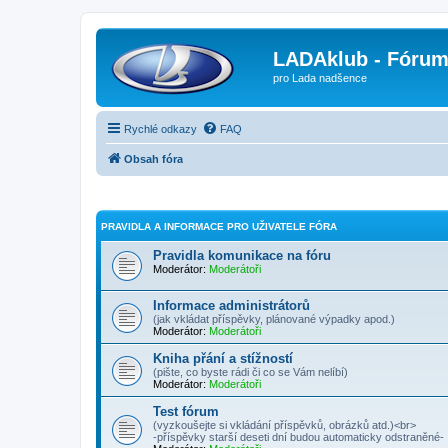
LADAklub - Fóru
pro Lada nadšence
Rychlé odkazy
FAQ
Obsah fóra
PRAVIDLA A INFORMACE PRO UŽIVATELE FÓRA
Pravidla komunikace na fóru
Moderátor:
Moderátoři
Informace administrátorů
(jak vkládat příspěvky, plánované výpadky apod.)
Moderátor:
Moderátoři
Kniha přání a stížností
(pište, co byste rádi či co se Vám nelíbí)
Moderátor:
Moderátoři
Test fórum
(vyzkoušejte si vkládání příspěvků, obrázků atd.)<br>
-příspěvky starší deseti dní budou automaticky odstraněné-