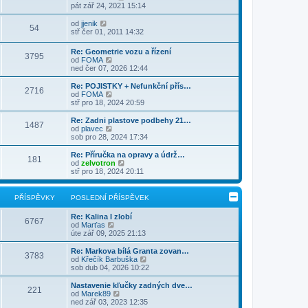
z
ě
o
pát zář 24, 2021 15:14
ř
d
i
v
b
í
n
t
e
r
Z
s
od
jjenik
í
54
p
k
a
o
p
stř čer 01, 2011 14:32
p
o
z
b
ě
ř
s
i
r
v
í
Re: Geometrie vozu a řízení
l
t
3795
a
e
s
Z
od
FOMA
e
p
z
k
p
o
ned čer 07, 2026 12:44
d
o
i
ě
b
n
s
t
v
r
Re: POJISTKY + Nefunkční přís…
í
l
p
2716
e
a
Z
od
FOMA
p
e
o
k
z
o
stř pro 18, 2024 20:59
ř
d
s
i
b
í
n
l
t
r
s
Re: Zadni plastove podbehy 21…
í
e
1487
p
a
p
Z
od
plavec
p
d
o
z
ě
o
sob pro 28, 2024 17:34
ř
n
s
i
v
b
í
í
l
t
e
r
s
Re: Příručka na opravy a údrž…
p
e
181
p
k
a
p
Z
od
zelvotron
ř
d
o
z
ě
o
stř pro 18, 2024 20:11
í
n
s
i
v
b
s
í
l
t
e
r
p
p
e
p
k
a
ě
PŘÍSPĚVKY
POSLEDNÍ PŘÍSPĚVEK
ř
d
o
z
v
í
n
s
i
e
s
Re: Kalina I zlobí
í
l
t
6767
k
p
Z
od
Marťas
p
e
p
ě
o
úte zář 09, 2025 21:13
ř
d
o
v
b
í
n
s
e
r
s
Re: Markova bílá Granta zovan…
í
l
3783
k
a
p
Z
od
Křečík Barbuška
p
e
z
ě
o
sob dub 04, 2026 10:22
ř
d
i
v
b
í
n
t
e
r
s
Nastavenie kľučky zadných dve…
í
221
p
k
a
p
Z
od
Marek89
p
o
z
ě
o
ned zář 03, 2023 12:35
ř
s