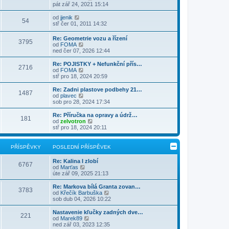
z
ě
o
pát zář 24, 2021 15:14
ř
d
i
v
b
í
n
t
e
r
Z
s
od
jjenik
í
54
p
k
a
o
p
stř čer 01, 2011 14:32
p
o
z
b
ě
ř
s
i
r
v
í
Re: Geometrie vozu a řízení
l
t
3795
a
e
s
Z
od
FOMA
e
p
z
k
p
o
ned čer 07, 2026 12:44
d
o
i
ě
b
n
s
t
v
r
Re: POJISTKY + Nefunkční přís…
í
l
p
2716
e
a
Z
od
FOMA
p
e
o
k
z
o
stř pro 18, 2024 20:59
ř
d
s
i
b
í
n
l
t
r
s
Re: Zadni plastove podbehy 21…
í
e
1487
p
a
p
Z
od
plavec
p
d
o
z
ě
o
sob pro 28, 2024 17:34
ř
n
s
i
v
b
í
í
l
t
e
r
s
Re: Příručka na opravy a údrž…
p
e
181
p
k
a
p
Z
od
zelvotron
ř
d
o
z
ě
o
stř pro 18, 2024 20:11
í
n
s
i
v
b
s
í
l
t
e
r
p
p
e
p
k
a
ě
PŘÍSPĚVKY
POSLEDNÍ PŘÍSPĚVEK
ř
d
o
z
v
í
n
s
i
e
s
Re: Kalina I zlobí
í
l
t
6767
k
p
Z
od
Marťas
p
e
p
ě
o
úte zář 09, 2025 21:13
ř
d
o
v
b
í
n
s
e
r
s
Re: Markova bílá Granta zovan…
í
l
3783
k
a
p
Z
od
Křečík Barbuška
p
e
z
ě
o
sob dub 04, 2026 10:22
ř
d
i
v
b
í
n
t
e
r
s
Nastavenie kľučky zadných dve…
í
221
p
k
a
p
Z
od
Marek89
p
o
z
ě
o
ned zář 03, 2023 12:35
ř
s