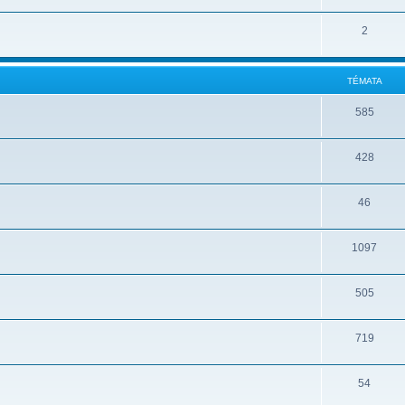
2
TÉMATA
585
428
46
1097
505
719
54