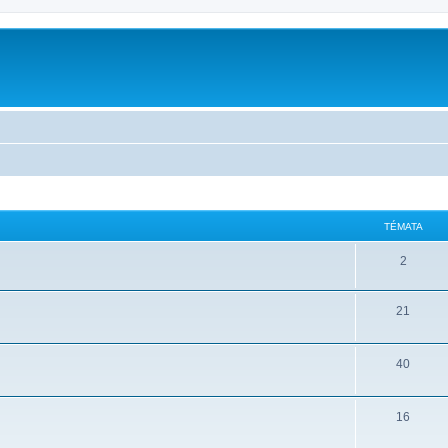
m
TÉMATA
2
21
40
16