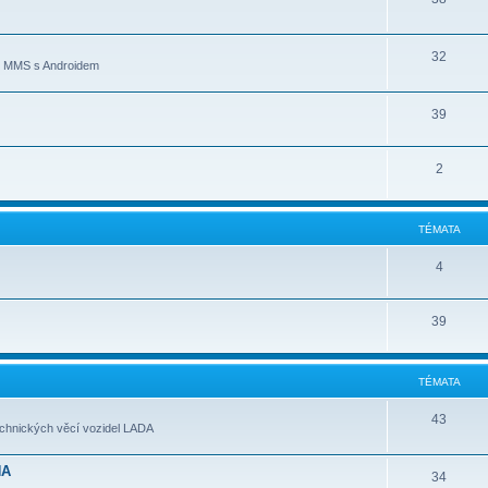
32
ní MMS s Androidem
39
2
TÉMATA
4
39
TÉMATA
43
echnických věcí vozidel LADA
NA
34