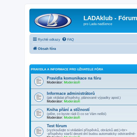
LADAklub - Fóru
pro Lada nadšence
Rychlé odkazy
FAQ
Obsah fóra
PRAVIDLA A INFORMACE PRO UŽIVATELE FÓRA
Pravidla komunikace na fóru
Moderátor:
Moderátoři
Informace administrátorů
(jak vkládat příspěvky, plánované výpadky apod.)
Moderátor:
Moderátoři
Kniha přání a stížností
(pište, co byste rádi či co se Vám nelíbí)
Moderátor:
Moderátoři
Test fórum
(vyzkoušejte si vkládání příspěvků, obrázků atd.)<br>
-příspěvky starší deseti dní budou automaticky odstraněné-