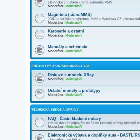
Elektrická soustava kromě autorádia/MMS
Moderátor:
Moderátoři
Magnitola (rádio/MMS)
2DIN autorádio od výrobce, MMS s Windows CE, alternativ
Moderátor:
Moderátoři
Karoserie a ostatní
Moderátor:
Moderátoři
Manuály a schémata
Moderátor:
Moderátoři
PROTOTYPY A OSTATNÍ MODELY VAZ
Diskuze k modelu XRay
Moderátor:
Moderátoři
Ostatní modely a prototypy
Moderátor:
Moderátoři
TECHNICKÁ SEKCE A OPRAVY
FAQ - Často kladené dotazy
zde se dozvíte odpovědi na často kladené otázky ohledně t
Moderátor:
Moderátoři
Elektronická výbava a doplňky auta - BASTLÍR
vše o elektrotechnice