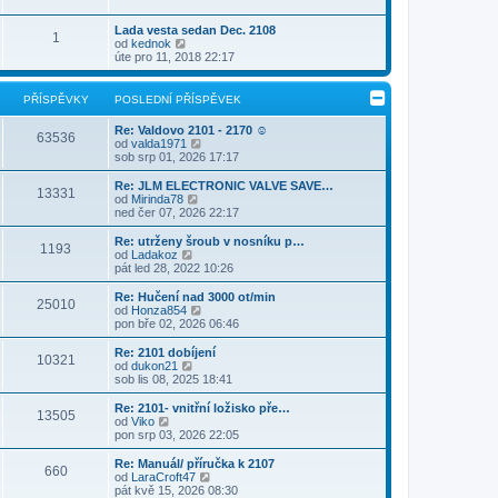
t
r
p
e
p
a
ř
d
Lada vesta sedan Dec. 2108
o
1
z
í
n
Z
od
kednok
s
i
s
í
o
úte pro 11, 2018 22:17
l
t
p
p
b
e
p
ě
ř
r
d
o
v
í
a
n
PŘÍSPĚVKY
POSLEDNÍ PŘÍSPĚVEK
s
e
s
z
í
l
k
p
i
p
Re: Valdovo 2101 - 2170 ☺
e
ě
t
63536
ř
Z
od
valda1971
d
v
p
í
o
sob srp 01, 2026 17:17
n
e
o
s
b
í
k
s
p
r
p
Re: JLM ELECTRONIC VALVE SAVE…
l
ě
13331
a
ř
Z
od
Mirinda78
e
v
z
í
o
ned čer 07, 2026 22:17
d
e
i
s
b
n
k
t
p
r
Re: utrženy šroub v nosníku p…
í
1193
p
ě
a
Z
od
Ladakoz
p
o
v
z
o
pát led 28, 2022 10:26
ř
s
e
i
b
í
l
k
t
r
s
Re: Hučení nad 3000 ot/min
e
25010
p
a
p
Z
od
Honza854
d
o
z
ě
o
pon bře 02, 2026 06:46
n
s
i
v
b
í
l
t
e
r
Re: 2101 dobíjení
p
e
10321
p
k
a
Z
od
dukon21
ř
d
o
z
o
sob lis 08, 2025 18:41
í
n
s
i
b
s
í
l
t
r
Re: 2101- vnitřní ložisko pře…
p
p
e
13505
p
a
Z
od
Viko
ě
ř
d
o
z
o
pon srp 03, 2026 22:05
v
í
n
s
i
b
e
s
í
l
t
r
k
Re: Manuál/ příručka k 2107
p
p
e
660
p
a
Z
od
LaraCroft47
ě
ř
d
o
z
o
pát kvě 15, 2026 08:30
v
í
n