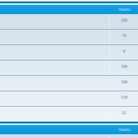
TÉMATA
185
74
4
336
166
129
11
TÉMATA