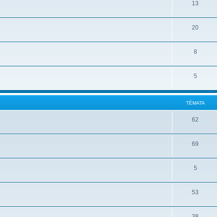
13
20
8
5
TÉMATA
62
69
5
53
38