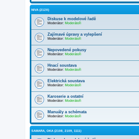
NIVA (212X)
Diskuse k modelové řadě
Moderátor:
Moderátoři
Zajímavé úpravy a vylepšení
Moderátor:
Moderátoři
Nepovedené pokusy
Moderátor:
Moderátoři
Hnací soustava
Moderátor:
Moderátoři
Elektrická soustava
Moderátor:
Moderátoři
Karoserie a ostatní
Moderátor:
Moderátoři
Manuály a schémata
Moderátor:
Moderátoři
SAMARA, OKA (2108, 2109, 1111)