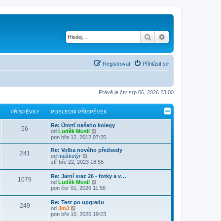
Hledat
Pokročilé hledání
Registrovat
Přihlásit se
Právě je čtv srp 06, 2026 23:00
PŘÍSPĚVKY
POSLEDNÍ PŘÍSPĚVEK
Re: Úmrtí našeho kolegy
56
Z
od
Luděk Musil
o
pon bře 12, 2012 07:25
b
r
Re: Volba nového předsedy
241
a
Z
od
mušketýr
z
o
stř bře 22, 2023 18:55
i
b
t
r
Re: Jarní sraz 26 - fotky a v…
p
1079
a
Z
od
Luděk Musil
o
z
o
pon čer 01, 2026 11:56
s
i
b
l
t
r
e
Re: Test po upgradu
p
249
a
Z
d
od
JmJ
o
z
o
n
pon bře 10, 2025 19:23
s
i
b
í
l