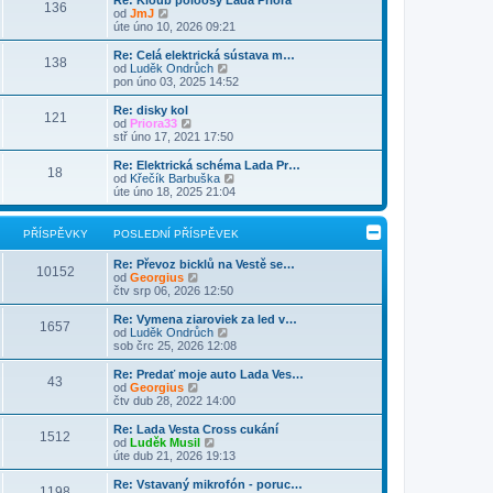
Re: Kloub poloosy Lada Priora
e
136
p
a
k
Z
p
od
JmJ
d
o
z
o
ě
úte úno 10, 2026 09:21
n
s
i
b
v
í
l
t
r
e
Re: Celá elektrická sústava m…
p
e
138
p
a
k
Z
od
Luděk Ondrůch
ř
d
o
z
o
pon úno 03, 2025 14:52
í
n
s
i
b
s
í
l
t
r
Re: disky kol
p
p
e
121
p
a
Z
od
Priora33
ě
ř
d
o
z
o
stř úno 17, 2021 17:50
v
í
n
s
i
b
e
s
í
l
t
r
k
Re: Elektrická schéma Lada Pr…
p
p
e
18
p
a
Z
od
Křečík Barbuška
ě
ř
d
o
z
o
úte úno 18, 2025 21:04
v
í
n
s
i
b
e
s
í
l
t
r
k
p
p
e
p
a
PŘÍSPĚVKY
POSLEDNÍ PŘÍSPĚVEK
ě
ř
d
o
z
v
í
n
s
i
e
s
Re: Převoz bicklů na Vestě se…
í
l
t
10152
k
p
Z
od
Georgius
p
e
p
ě
o
čtv srp 06, 2026 12:50
ř
d
o
v
b
í
n
s
e
r
s
Re: Vymena ziaroviek za led v…
í
l
1657
k
a
p
Z
od
Luděk Ondrůch
p
e
z
ě
o
sob črc 25, 2026 12:08
ř
d
i
v
b
í
n
t
e
r
s
Re: Predať moje auto Lada Ves…
í
43
p
k
a
p
Z
od
Georgius
p
o
z
ě
o
čtv dub 28, 2022 14:00
ř
s
i
v
b
í
l
t
e
r
s
Re: Lada Vesta Cross cukání
e
1512
p
k
a
Z
p
od
Luděk Musil
d
o
z
o
ě
úte dub 21, 2026 19:13
n
s
i
b
v
í
l
t
r
e
Re: Vstavaný mikrofón - poruc…
p
e
1198
p