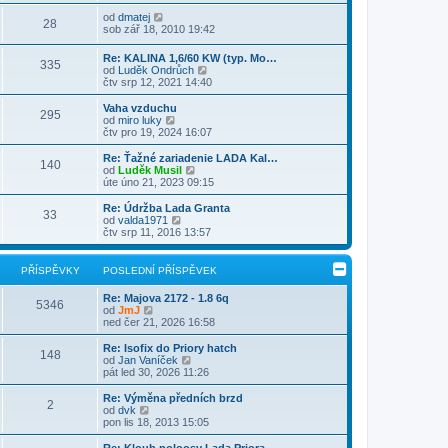
i
v
b
í
l
t
e
r
Z
s
od
dmatej
e
28
p
k
a
o
p
sob zář 18, 2010 19:42
d
o
z
b
ě
n
s
i
r
v
Re: KALINA 1,6/60 KW (typ. Mo…
í
l
t
335
a
e
Z
od
Luděk Ondrůch
p
e
p
z
k
o
čtv srp 12, 2021 14:40
ř
d
o
i
b
í
n
s
t
r
s
Vaha vzduchu
í
l
p
295
a
p
Z
od
miro luky
p
e
o
z
ě
o
čtv pro 19, 2024 16:07
ř
d
s
i
v
b
í
n
l
t
e
r
s
Re: Ťažné zariadenie LADA Kal…
í
e
140
p
k
a
p
Z
od
Luděk Musil
p
d
o
z
ě
o
úte úno 21, 2023 09:15
ř
n
s
i
v
b
í
í
l
t
e
r
s
Re: Údržba Lada Granta
p
e
33
p
k
a
p
Z
od
valda1971
ř
d
o
z
ě
o
čtv srp 11, 2016 13:57
í
n
s
i
v
b
s
í
l
t
e
r
p
p
e
p
k
a
ě
PŘÍSPĚVKY
POSLEDNÍ PŘÍSPĚVEK
ř
d
o
z
v
í
n
s
i
e
s
Re: Majova 2172 - 1.8 6q
í
l
t
5346
k
Z
p
od
JmJ
p
e
p
o
ě
ned čer 21, 2026 16:58
ř
d
o
b
v
í
n
s
r
e
s
Re: Isofix do Priory hatch
í
l
148
a
k
p
Z
od
Jan Vaníček
p
e
z
ě
o
pát led 30, 2026 11:26
ř
d
i
v
b
í
n
t
e
r
s
Re: Výměna předních brzd
í
2
p
k
a
Z
p
od
dvk
p
o
z
o
ě
pon lis 18, 2013 15:05
ř
s
i
b
v
í
l
t
r
e
s