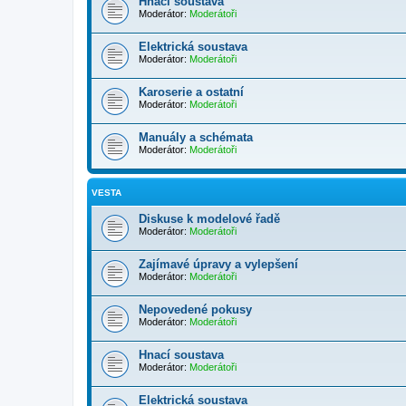
Hnací soustava
Moderátor:
Moderátoři
Elektrická soustava
Moderátor:
Moderátoři
Karoserie a ostatní
Moderátor:
Moderátoři
Manuály a schémata
Moderátor:
Moderátoři
VESTA
Diskuse k modelové řadě
Moderátor:
Moderátoři
Zajímavé úpravy a vylepšení
Moderátor:
Moderátoři
Nepovedené pokusy
Moderátor:
Moderátoři
Hnací soustava
Moderátor:
Moderátoři
Elektrická soustava