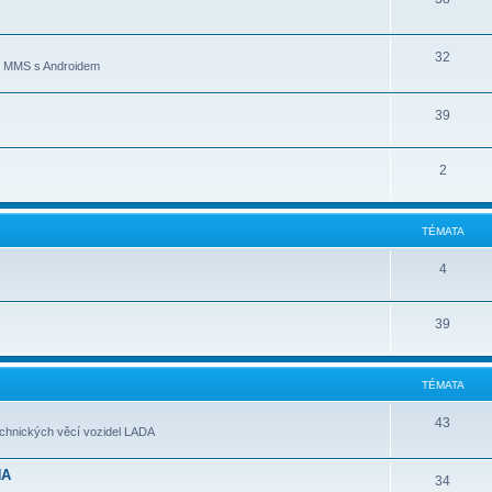
32
ní MMS s Androidem
39
2
TÉMATA
4
39
TÉMATA
43
echnických věcí vozidel LADA
NA
34