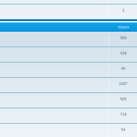
2
TÉMATA
585
428
46
1097
505
719
54