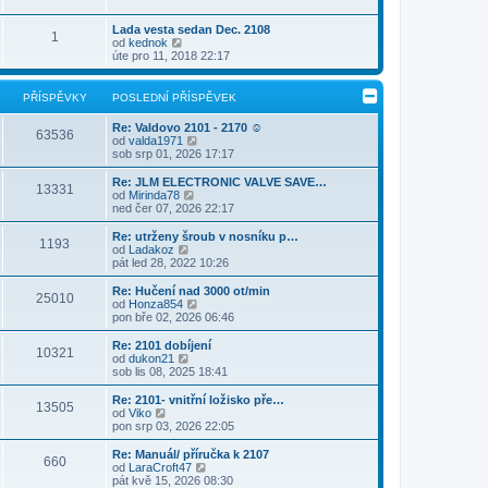
t
r
p
e
p
a
ř
d
Lada vesta sedan Dec. 2108
o
1
z
í
n
Z
od
kednok
s
i
s
í
o
úte pro 11, 2018 22:17
l
t
p
p
b
e
p
ě
ř
r
d
o
v
í
a
n
PŘÍSPĚVKY
POSLEDNÍ PŘÍSPĚVEK
s
e
s
z
í
l
k
p
i
p
Re: Valdovo 2101 - 2170 ☺
e
ě
t
63536
ř
Z
od
valda1971
d
v
p
í
o
sob srp 01, 2026 17:17
n
e
o
s
b
í
k
s
p
r
p
Re: JLM ELECTRONIC VALVE SAVE…
l
ě
13331
a
ř
Z
od
Mirinda78
e
v
z
í
o
ned čer 07, 2026 22:17
d
e
i
s
b
n
k
t
p
r
Re: utrženy šroub v nosníku p…
í
1193
p
ě
a
Z
od
Ladakoz
p
o
v
z
o
pát led 28, 2022 10:26
ř
s
e
i
b
í
l
k
t
r
s
Re: Hučení nad 3000 ot/min
e
25010
p
a
p
Z
od
Honza854
d
o
z
ě
o
pon bře 02, 2026 06:46
n
s
i
v
b
í
l
t
e
r
Re: 2101 dobíjení
p
e
10321
p
k
a
Z
od
dukon21
ř
d
o
z
o
sob lis 08, 2025 18:41
í
n
s
i
b
s
í
l
t
r
Re: 2101- vnitřní ložisko pře…
p
p
e
13505
p
a
Z
od
Viko
ě
ř
d
o
z
o
pon srp 03, 2026 22:05
v
í
n
s
i
b
e
s
í
l
t
r
k
Re: Manuál/ příručka k 2107
p
p
e
660
p
a
Z
od
LaraCroft47
ě
ř
d
o
z
o
pát kvě 15, 2026 08:30
v
í
n