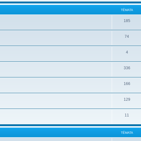
TÉMATA
185
74
4
336
166
129
11
TÉMATA