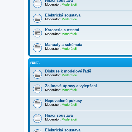
Hnací soustava
Moderátor:
Moderátoři
Elektrická soustava
Moderátor:
Moderátoři
Karoserie a ostatní
Moderátor:
Moderátoři
Manuály a schémata
Moderátor:
Moderátoři
VESTA
Diskuse k modelové řadě
Moderátor:
Moderátoři
Zajímavé úpravy a vylepšení
Moderátor:
Moderátoři
Nepovedené pokusy
Moderátor:
Moderátoři
Hnací soustava
Moderátor:
Moderátoři
Elektrická soustava