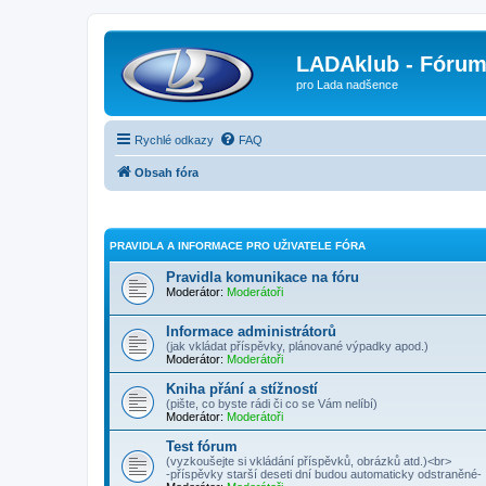
LADAklub - Fóru
pro Lada nadšence
Rychlé odkazy
FAQ
Obsah fóra
PRAVIDLA A INFORMACE PRO UŽIVATELE FÓRA
Pravidla komunikace na fóru
Moderátor:
Moderátoři
Informace administrátorů
(jak vkládat příspěvky, plánované výpadky apod.)
Moderátor:
Moderátoři
Kniha přání a stížností
(pište, co byste rádi či co se Vám nelíbí)
Moderátor:
Moderátoři
Test fórum
(vyzkoušejte si vkládání příspěvků, obrázků atd.)<br>
-příspěvky starší deseti dní budou automaticky odstraněné-