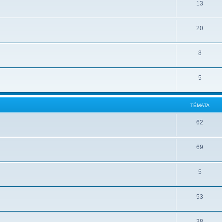
13
20
8
5
TÉMATA
62
69
5
53
38