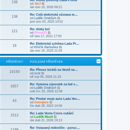
Re: Kloub poloosy Lada Priora
e
136
p
a
k
Z
p
od
JmJ
d
o
z
o
ě
úte úno 10, 2026 09:21
n
s
i
b
v
í
l
t
r
e
Re: Celá elektrická sústava m…
p
e
138
p
a
k
Z
od
Luděk Ondrůch
ř
d
o
z
o
pon úno 03, 2025 14:52
í
n
s
i
b
s
í
l
t
r
Re: disky kol
p
p
e
121
p
a
Z
od
Priora33
ě
ř
d
o
z
o
stř úno 17, 2021 17:50
v
í
n
s
i
b
e
s
í
l
t
r
k
Re: Elektrická schéma Lada Pr…
p
p
e
18
p
a
Z
od
Křečík Barbuška
ě
ř
d
o
z
o
úte úno 18, 2025 21:04
v
í
n
s
i
b
e
s
í
l
t
r
k
p
p
e
p
a
PŘÍSPĚVKY
POSLEDNÍ PŘÍSPĚVEK
ě
ř
d
o
z
v
í
n
s
i
e
s
Re: Převoz bicklů na Vestě se…
í
l
t
10150
k
Z
p
od
scot
p
e
p
o
ě
stř srp 05, 2026 21:19
ř
d
o
b
v
í
n
s
r
e
s
Re: Vymena ziaroviek za led v…
í
l
1657
a
k
p
Z
od
Luděk Ondrůch
p
e
z
ě
o
sob črc 25, 2026 12:08
ř
d
i
v
b
í
n
t
e
r
s
Re: Predať moje auto Lada Ves…
í
43
p
k
a
p
Z
od
Georgius
p
o
z
ě
o
čtv dub 28, 2022 14:00
ř
s
i
v
b
í
l
t
e
r
s
Re: Lada Vesta Cross cukání
e
1512
p
k
a
Z
p
od
Luděk Musil
d
o
z
o
ě
úte dub 21, 2026 19:13
n
s
i
b
v
í
l
t
r
e
Re: Vstavaný mikrofón - poruc…
p
e
1198
p