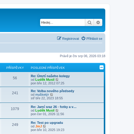
Hledat
Pokročilé hledání
Registrovat
Přihlásit se
Právě je čtv srp 06, 2026 03:18
PŘÍSPĚVKY
POSLEDNÍ PŘÍSPĚVEK
Re: Úmrtí našeho kolegy
56
Z
od
Luděk Musil
o
pon bře 12, 2012 07:25
b
r
Re: Volba nového předsedy
241
a
Z
od
mušketýr
z
o
stř bře 22, 2023 18:55
i
b
t
r
Re: Jarní sraz 26 - fotky a v…
p
1079
a
Z
od
Luděk Musil
o
z
o
pon čer 01, 2026 11:56
s
i
b
l
t
r
e
Re: Test po upgradu
p
249
a
Z
d
od
JmJ
o
z
o
n
pon bře 10, 2025 19:23
s
i
b
í
l