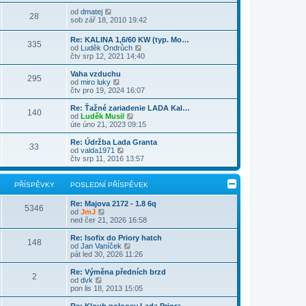
i
v
b
í
l
t
e
r
Z
s
od
dmatej
e
28
p
k
a
o
p
sob zář 18, 2010 19:42
d
o
z
b
ě
n
s
i
r
v
Re: KALINA 1,6/60 KW (typ. Mo…
í
l
t
335
a
e
Z
od
Luděk Ondrůch
p
e
p
z
k
o
čtv srp 12, 2021 14:40
ř
d
o
i
b
í
n
s
t
r
s
Vaha vzduchu
í
l
p
295
a
p
Z
od
miro luky
p
e
o
z
ě
o
čtv pro 19, 2024 16:07
ř
d
s
i
v
b
í
n
l
t
e
r
s
Re: Ťažné zariadenie LADA Kal…
í
e
140
p
k
a
p
Z
od
Luděk Musil
p
d
o
z
ě
o
úte úno 21, 2023 09:15
ř
n
s
i
v
b
í
í
l
t
e
r
s
Re: Údržba Lada Granta
p
e
33
p
k
a
p
Z
od
valda1971
ř
d
o
z
ě
o
čtv srp 11, 2016 13:57
í
n
s
i
v
b
s
í
l
t
e
r
p
p
e
p
k
a
ě
PŘÍSPĚVKY
POSLEDNÍ PŘÍSPĚVEK
ř
d
o
z
v
í
n
s
i
e
s
Re: Majova 2172 - 1.8 6q
í
l
t
5346
k
Z
p
od
JmJ
p
e
p
o
ě
ned čer 21, 2026 16:58
ř
d
o
b
v
í
n
s
r
e
s
Re: Isofix do Priory hatch
í
l
148
a
k
p
Z
od
Jan Vaníček
p
e
z
ě
o
pát led 30, 2026 11:26
ř
d
i
v
b
í
n
t
e
r
s
Re: Výměna předních brzd
í
2
p
k
a
Z
p
od
dvk
p
o
z
o
ě
pon lis 18, 2013 15:05
ř
s
i
b
v
í
l
t
r
e
s