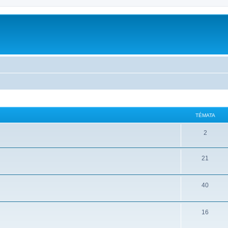
m
TÉMATA
2
21
40
16