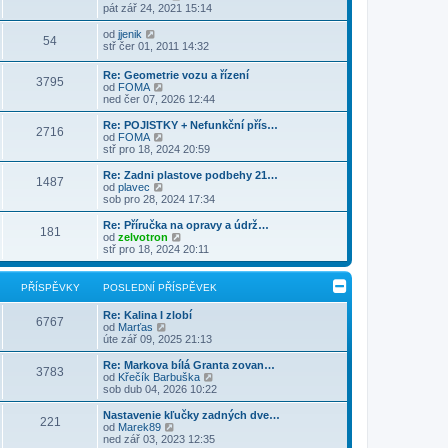
z
ě
o
pát zář 24, 2021 15:14
ř
d
i
v
b
í
n
t
e
r
Z
s
od
jjenik
í
54
p
k
a
o
p
stř čer 01, 2011 14:32
p
o
z
b
ě
ř
s
i
r
v
í
Re: Geometrie vozu a řízení
l
t
3795
a
e
s
Z
od
FOMA
e
p
z
k
p
o
ned čer 07, 2026 12:44
d
o
i
ě
b
n
s
t
v
r
Re: POJISTKY + Nefunkční přís…
í
l
p
2716
e
a
Z
od
FOMA
p
e
o
k
z
o
stř pro 18, 2024 20:59
ř
d
s
i
b
í
n
l
t
r
s
Re: Zadni plastove podbehy 21…
í
e
1487
p
a
p
Z
od
plavec
p
d
o
z
ě
o
sob pro 28, 2024 17:34
ř
n
s
i
v
b
í
í
l
t
e
r
s
Re: Příručka na opravy a údrž…
p
e
181
p
k
a
p
Z
od
zelvotron
ř
d
o
z
ě
o
stř pro 18, 2024 20:11
í
n
s
i
v
b
s
í
l
t
e
r
p
p
e
p
k
a
ě
PŘÍSPĚVKY
POSLEDNÍ PŘÍSPĚVEK
ř
d
o
z
v
í
n
s
i
e
s
Re: Kalina I zlobí
í
l
t
6767
k
p
Z
od
Marťas
p
e
p
ě
o
úte zář 09, 2025 21:13
ř
d
o
v
b
í
n
s
e
r
s
Re: Markova bílá Granta zovan…
í
l
3783
k
a
p
Z
od
Křečík Barbuška
p
e
z
ě
o
sob dub 04, 2026 10:22
ř
d
i
v
b
í
n
t
e
r
s
Nastavenie kľučky zadných dve…
í
221
p
k
a
p
Z
od
Marek89
p
o
z
ě
o
ned zář 03, 2023 12:35
ř
s