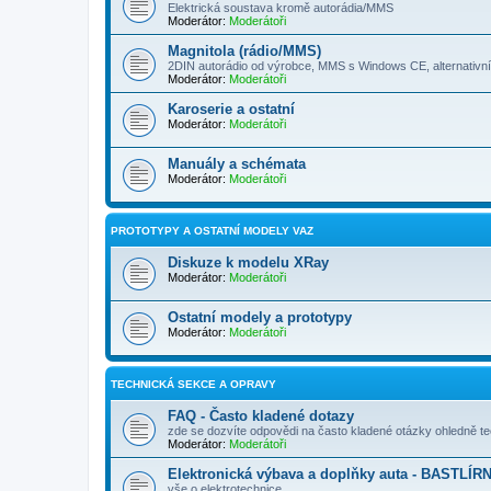
Elektrická soustava kromě autorádia/MMS
Moderátor:
Moderátoři
Magnitola (rádio/MMS)
2DIN autorádio od výrobce, MMS s Windows CE, alternativ
Moderátor:
Moderátoři
Karoserie a ostatní
Moderátor:
Moderátoři
Manuály a schémata
Moderátor:
Moderátoři
PROTOTYPY A OSTATNÍ MODELY VAZ
Diskuze k modelu XRay
Moderátor:
Moderátoři
Ostatní modely a prototypy
Moderátor:
Moderátoři
TECHNICKÁ SEKCE A OPRAVY
FAQ - Často kladené dotazy
zde se dozvíte odpovědi na často kladené otázky ohledně t
Moderátor:
Moderátoři
Elektronická výbava a doplňky auta - BASTLÍR
vše o elektrotechnice