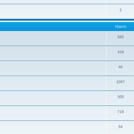
2
TÉMATA
585
428
46
1097
505
719
54