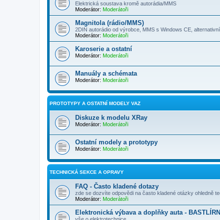
Elektrická soustava kromě autorádia/MMS
Moderátor:
Moderátoři
Magnitola (rádio/MMS)
2DIN autorádio od výrobce, MMS s Windows CE, alternativ
Moderátor:
Moderátoři
Karoserie a ostatní
Moderátor:
Moderátoři
Manuály a schémata
Moderátor:
Moderátoři
PROTOTYPY A OSTATNÍ MODELY VAZ
Diskuze k modelu XRay
Moderátor:
Moderátoři
Ostatní modely a prototypy
Moderátor:
Moderátoři
TECHNICKÁ SEKCE A OPRAVY
FAQ - Často kladené dotazy
zde se dozvíte odpovědi na často kladené otázky ohledně t
Moderátor:
Moderátoři
Elektronická výbava a doplňky auta - BASTLÍR
vše o elektrotechnice