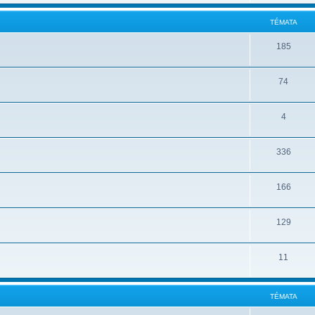
TÉMATA
185
74
4
336
166
129
11
TÉMATA