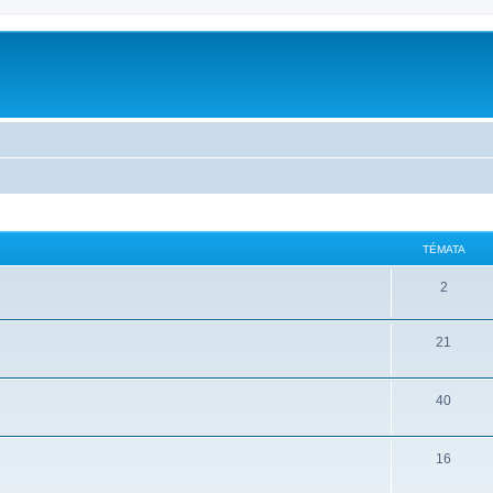
m
TÉMATA
2
21
40
16