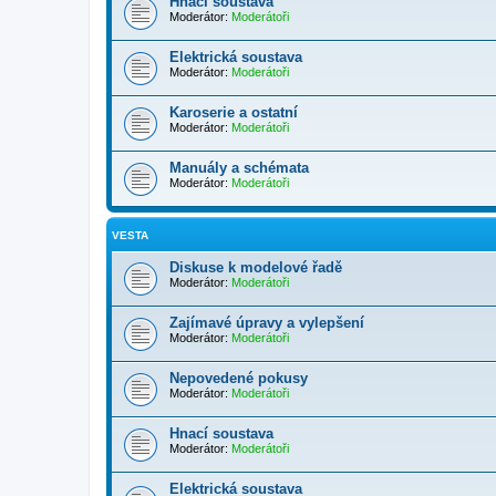
Hnací soustava
Moderátor:
Moderátoři
Elektrická soustava
Moderátor:
Moderátoři
Karoserie a ostatní
Moderátor:
Moderátoři
Manuály a schémata
Moderátor:
Moderátoři
VESTA
Diskuse k modelové řadě
Moderátor:
Moderátoři
Zajímavé úpravy a vylepšení
Moderátor:
Moderátoři
Nepovedené pokusy
Moderátor:
Moderátoři
Hnací soustava
Moderátor:
Moderátoři
Elektrická soustava