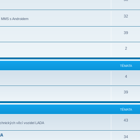
32
ní MMS s Androidem
39
2
TÉMATA
4
39
TÉMATA
43
echnických věcí vozidel LADA
NA
34