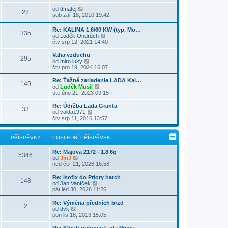
i
v
b
í
l
t
e
r
Z
s
od
dmatej
e
28
p
k
a
o
p
sob zář 18, 2010 19:42
d
o
z
b
ě
n
s
i
r
v
Re: KALINA 1,6/60 KW (typ. Mo…
í
l
t
335
a
e
Z
od
Luděk Ondrůch
p
e
p
z
k
o
čtv srp 12, 2021 14:40
ř
d
o
i
b
í
n
s
t
r
s
Vaha vzduchu
í
l
p
295
a
p
Z
od
miro luky
p
e
o
z
ě
o
čtv pro 19, 2024 16:07
ř
d
s
i
v
b
í
n
l
t
e
r
s
Re: Ťažné zariadenie LADA Kal…
í
e
140
p
k
a
p
Z
od
Luděk Musil
p
d
o
z
ě
o
úte úno 21, 2023 09:15
ř
n
s
i
v
b
í
í
l
t
e
r
s
Re: Údržba Lada Granta
p
e
33
p
k
a
p
Z
od
valda1971
ř
d
o
z
ě
o
čtv srp 11, 2016 13:57
í
n
s
i
v
b
s
í
l
t
e
r
p
p
e
p
k
a
ě
PŘÍSPĚVKY
POSLEDNÍ PŘÍSPĚVEK
ř
d
o
z
v
í
n
s
i
e
s
Re: Majova 2172 - 1.8 6q
í
l
t
5346
k
Z
p
od
JmJ
p
e
p
o
ě
ned čer 21, 2026 16:58
ř
d
o
b
v
í
n
s
r
e
s
Re: Isofix do Priory hatch
í
l
148
a
k
p
Z
od
Jan Vaníček
p
e
z
ě
o
pát led 30, 2026 11:26
ř
d
i
v
b
í
n
t
e
r
s
Re: Výměna předních brzd
í
2
p
k
a
Z
p
od
dvk
p
o
z
o
ě
pon lis 18, 2013 15:05
ř
s
i
b
v
í
l
t
r
e
s