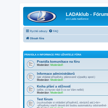
LADAklub - Fóru
pro Lada nadšence
Rychlé odkazy
FAQ
Obsah fóra
PRAVIDLA A INFORMACE PRO UŽIVATELE FÓRA
Pravidla komunikace na fóru
Moderátor:
Moderátoři
Informace administrátorů
(jak vkládat příspěvky, plánované výpadky apod.)
Moderátor:
Moderátoři
Kniha přání a stížností
(pište, co byste rádi či co se Vám nelíbí)
Moderátor:
Moderátoři
Test fórum
(vyzkoušejte si vkládání příspěvků, obrázků atd.)<br>
-příspěvky starší deseti dní budou automaticky odstraněné-