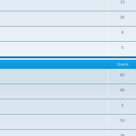
13
20
8
5
TÉMATA
62
69
5
53
38