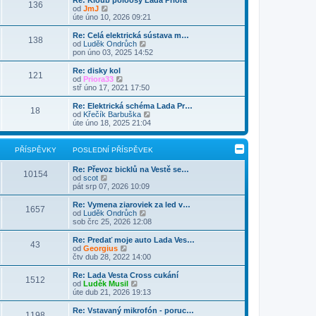
Re: Kloub poloosy Lada Priora
e
136
p
a
k
Z
p
od
JmJ
d
o
z
o
ě
úte úno 10, 2026 09:21
n
s
i
b
v
í
l
t
r
e
Re: Celá elektrická sústava m…
p
e
138
p
a
k
Z
od
Luděk Ondrůch
ř
d
o
z
o
pon úno 03, 2025 14:52
í
n
s
i
b
s
í
l
t
r
Re: disky kol
p
p
e
121
p
a
Z
od
Priora33
ě
ř
d
o
z
o
stř úno 17, 2021 17:50
v
í
n
s
i
b
e
s
í
l
t
r
k
Re: Elektrická schéma Lada Pr…
p
p
e
18
p
a
Z
od
Křečík Barbuška
ě
ř
d
o
z
o
úte úno 18, 2025 21:04
v
í
n
s
i
b
e
s
í
l
t
r
k
p
p
e
p
a
PŘÍSPĚVKY
POSLEDNÍ PŘÍSPĚVEK
ě
ř
d
o
z
v
í
n
s
i
e
s
Re: Převoz bicklů na Vestě se…
í
l
t
10154
k
Z
p
od
scot
p
e
p
o
ě
pát srp 07, 2026 10:09
ř
d
o
b
v
í
n
s
r
e
s
Re: Vymena ziaroviek za led v…
í
l
1657
a
k
p
Z
od
Luděk Ondrůch
p
e
z
ě
o
sob črc 25, 2026 12:08
ř
d
i
v
b
í
n
t
e
r
s
Re: Predať moje auto Lada Ves…
í
43
p
k
a
p
Z
od
Georgius
p
o
z
ě
o
čtv dub 28, 2022 14:00
ř
s
i
v
b
í
l
t
e
r
s
Re: Lada Vesta Cross cukání
e
1512
p
k
a
Z
p
od
Luděk Musil
d
o
z
o
ě
úte dub 21, 2026 19:13
n
s
i
b
v
í
l
t
r
e
Re: Vstavaný mikrofón - poruc…
p
e
1198
p