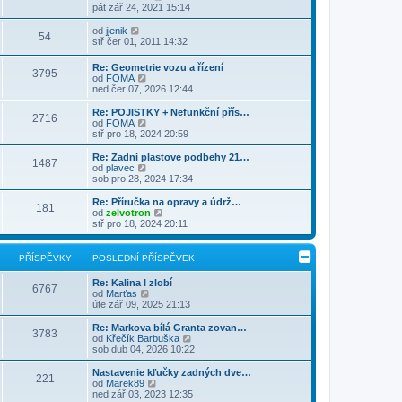
z
ě
o
pát zář 24, 2021 15:14
ř
d
i
v
b
í
n
t
e
r
Z
s
od
jjenik
í
54
p
k
a
o
p
stř čer 01, 2011 14:32
p
o
z
b
ě
ř
s
i
r
v
í
Re: Geometrie vozu a řízení
l
t
3795
a
e
s
Z
od
FOMA
e
p
z
k
p
o
ned čer 07, 2026 12:44
d
o
i
ě
b
n
s
t
v
r
Re: POJISTKY + Nefunkční přís…
í
l
p
2716
e
a
Z
od
FOMA
p
e
o
k
z
o
stř pro 18, 2024 20:59
ř
d
s
i
b
í
n
l
t
r
s
Re: Zadni plastove podbehy 21…
í
e
1487
p
a
p
Z
od
plavec
p
d
o
z
ě
o
sob pro 28, 2024 17:34
ř
n
s
i
v
b
í
í
l
t
e
r
s
Re: Příručka na opravy a údrž…
p
e
181
p
k
a
p
Z
od
zelvotron
ř
d
o
z
ě
o
stř pro 18, 2024 20:11
í
n
s
i
v
b
s
í
l
t
e
r
p
p
e
p
k
a
ě
PŘÍSPĚVKY
POSLEDNÍ PŘÍSPĚVEK
ř
d
o
z
v
í
n
s
i
e
s
Re: Kalina I zlobí
í
l
t
6767
k
p
Z
od
Marťas
p
e
p
ě
o
úte zář 09, 2025 21:13
ř
d
o
v
b
í
n
s
e
r
s
Re: Markova bílá Granta zovan…
í
l
3783
k
a
p
Z
od
Křečík Barbuška
p
e
z
ě
o
sob dub 04, 2026 10:22
ř
d
i
v
b
í
n
t
e
r
s
Nastavenie kľučky zadných dve…
í
221
p
k
a
p
Z
od
Marek89
p
o
z
ě
o
ned zář 03, 2023 12:35
ř
s