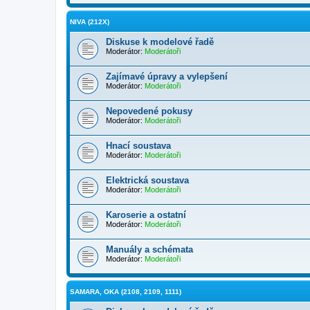
NIVA (212X)
Diskuse k modelové řadě
Moderátor:
Moderátoři
Zajímavé úpravy a vylepšení
Moderátor:
Moderátoři
Nepovedené pokusy
Moderátor:
Moderátoři
Hnací soustava
Moderátor:
Moderátoři
Elektrická soustava
Moderátor:
Moderátoři
Karoserie a ostatní
Moderátor:
Moderátoři
Manuály a schémata
Moderátor:
Moderátoři
SAMARA, OKA (2108, 2109, 1111)