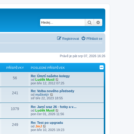
Hledat
Pokročilé hledání
Registrovat
Přihlásit se
Právě je pát srp 07, 2026 16:26
PŘÍSPĚVKY
POSLEDNÍ PŘÍSPĚVEK
Re: Úmrtí našeho kolegy
56
Z
od
Luděk Musil
o
pon bře 12, 2012 07:25
b
r
Re: Volba nového předsedy
241
a
Z
od
mušketýr
z
o
stř bře 22, 2023 18:55
i
b
t
r
Re: Jarní sraz 26 - fotky a v…
p
1079
a
Z
od
Luděk Musil
o
z
o
pon čer 01, 2026 11:56
s
i
b
l
t
r
e
Re: Test po upgradu
p
249
a
Z
d
od
JmJ
o
z
o
n
pon bře 10, 2025 19:23
s
i
b
í
l