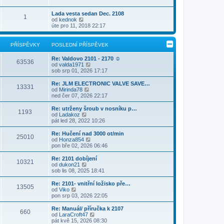
t
r
p
e
p
a
ř
d
Lada vesta sedan Dec. 2108
o
1
z
í
n
Z
od
kednok
s
i
s
í
o
úte pro 11, 2018 22:17
l
t
p
p
b
e
p
ě
ř
r
d
o
v
í
a
n
PŘÍSPĚVKY
POSLEDNÍ PŘÍSPĚVEK
s
e
s
z
í
l
k
p
i
p
Re: Valdovo 2101 - 2170 ☺
e
ě
t
63536
ř
Z
od
valda1971
d
v
p
í
o
sob srp 01, 2026 17:17
n
e
o
s
b
í
k
s
p
r
p
Re: JLM ELECTRONIC VALVE SAVE…
l
ě
13331
a
ř
Z
od
Mirinda78
e
v
z
í
o
ned čer 07, 2026 22:17
d
e
i
s
b
n
k
t
p
r
Re: utrženy šroub v nosníku p…
í
1193
p
ě
a
Z
od
Ladakoz
p
o
v
z
o
pát led 28, 2022 10:26
ř
s
e
i
b
í
l
k
t
r
s
Re: Hučení nad 3000 ot/min
e
25010
p
a
p
Z
od
Honza854
d
o
z
ě
o
pon bře 02, 2026 06:46
n
s
i
v
b
í
l
t
e
r
Re: 2101 dobíjení
p
e
10321
p
k
a
Z
od
dukon21
ř
d
o
z
o
sob lis 08, 2025 18:41
í
n
s
i
b
s
í
l
t
r
Re: 2101- vnitřní ložisko pře…
p
p
e
13505
p
a
Z
od
Viko
ě
ř
d
o
z
o
pon srp 03, 2026 22:05
v
í
n
s
i
b
e
s
í
l
t
r
k
Re: Manuál/ příručka k 2107
p
p
e
660
p
a
Z
od
LaraCroft47
ě
ř
d
o
z
o
pát kvě 15, 2026 08:30
v
í
n