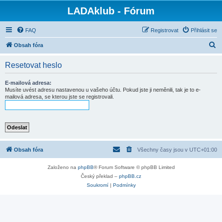
LADAklub - Fórum
FAQ
Registrovat
Přihlásit se
H
Obsah fóra
l
Resetovat heslo
e
d
E-mailová adresa:
Musíte uvést adresu nastavenou u vašeho účtu. Pokud jste ji neměnili, tak je to e-
a
mailová adresa, se kterou jste se registrovali.
t
Obsah fóra
Všechny časy jsou v
UTC+01:00
Založeno na
phpBB
® Forum Software © phpBB Limited
Český překlad –
phpBB.cz
Soukromí
|
Podmínky