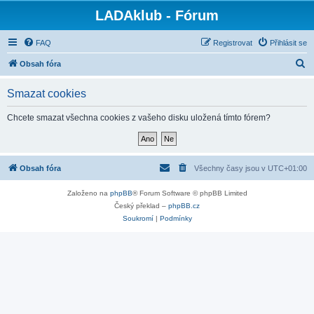
LADAklub - Fórum
FAQ
Registrovat
Přihlásit se
H
Obsah fóra
l
Smazat cookies
e
d
Chcete smazat všechna cookies z vašeho disku uložená tímto fórem?
a
t
Obsah fóra
Všechny časy jsou v
UTC+01:00
Založeno na
phpBB
® Forum Software © phpBB Limited
Český překlad –
phpBB.cz
Soukromí
|
Podmínky