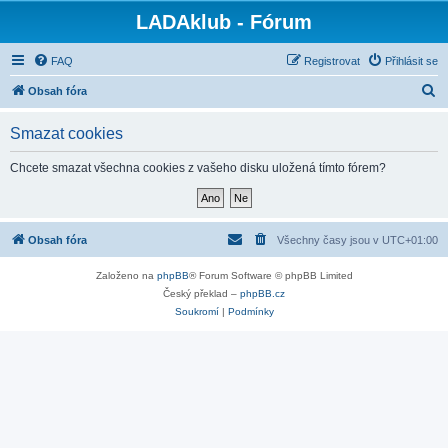
LADAklub - Fórum
FAQ
Registrovat
Přihlásit se
H
Obsah fóra
l
Smazat cookies
e
d
Chcete smazat všechna cookies z vašeho disku uložená tímto fórem?
a
t
Obsah fóra
Všechny časy jsou v
UTC+01:00
Založeno na
phpBB
® Forum Software © phpBB Limited
Český překlad –
phpBB.cz
Soukromí
|
Podmínky