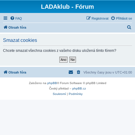
LADAklub - Fórum
FAQ
Registrovat
Přihlásit se
H
Obsah fóra
l
Smazat cookies
e
d
Chcete smazat všechna cookies z vašeho disku uložená tímto fórem?
a
t
Obsah fóra
Všechny časy jsou v
UTC+01:00
Založeno na
phpBB
® Forum Software © phpBB Limited
Český překlad –
phpBB.cz
Soukromí
|
Podmínky