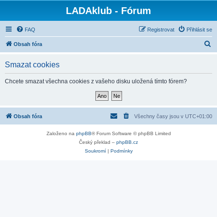
LADAklub - Fórum
FAQ
Registrovat
Přihlásit se
H
Obsah fóra
l
Smazat cookies
e
d
Chcete smazat všechna cookies z vašeho disku uložená tímto fórem?
a
t
Obsah fóra
Všechny časy jsou v
UTC+01:00
Založeno na
phpBB
® Forum Software © phpBB Limited
Český překlad –
phpBB.cz
Soukromí
|
Podmínky