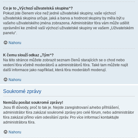
Co je to „Výchozí uživatelská skupina“?
Pokud jste členem více než jedné uživatelské skupiny, vaše výchozí
uživatelská skupina určuje, jaká a barva a hodnost skupiny by měla být u
vašeho uživatelského jména zobrazena. Administrátor fóra vám může udělit
oprávnění ke změně vaší výchozí uživatelské skupiny ve vašem „Uživatelském
panelu“.
Nahoru
K čemu slouží odkaz „Tým“?
Na této stránce můžete zobrazit seznam členů starajících se o chod nebo
vedení fóra včetně moderátorů a administrátorů fóra. Také tam můžete najít
další informace jako například, která fóra moderátoři moderují.
Nahoru
Soukromé zprávy
Nemůžu posílat soukromé zprávy!
Jsou tři důvody, proč to tak je. Nejste zaregistrovaní a/nebo přihlášení,
administrátor fóra zakázal soukromé zprávy pro celé fórum, nebo administrátor
fóra zakázal přímo vám odesílání zpráv. Pro více informací kontaktujte
administrátora fóra.
Nahoru