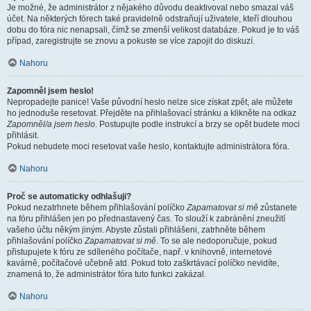
Je možné, že administrátor z nějakého důvodu deaktivoval nebo smazal váš
účet. Na některých fórech také pravidelně odstraňují uživatele, kteří dlouhou
dobu do fóra nic nenapsali, čímž se zmenší velikost databáze. Pokud je to váš
případ, zaregistrujte se znovu a pokuste se více zapojit do diskuzí.
Nahoru
Zapomněl jsem heslo!
Nepropadejte panice! Vaše původní heslo nelze sice získat zpět, ale můžete
ho jednoduše resetovat. Přejděte na přihlašovací stránku a klikněte na odkaz
Zapomněl/a jsem heslo
. Postupujte podle instrukcí a brzy se opět budete moci
přihlásit.
Pokud nebudete moci resetovat vaše heslo, kontaktujte administrátora fóra.
Nahoru
Proč se automaticky odhlašuji?
Pokud nezatrhnete během přihlašování políčko
Zapamatovat si mě
zůstanete
na fóru přihlášen jen po přednastavený čas. To slouží k zabránění zneužití
vašeho účtu někým jiným. Abyste zůstali přihlášeni, zatrhněte během
přihlašování políčko
Zapamatovat si mě
. To se ale nedoporučuje, pokud
přistupujete k fóru ze sdíleného počítače, např. v knihovně, internetové
kavárně, počítačové učebně atd. Pokud toto zaškrtávací políčko nevidíte,
znamená to, že administrátor fóra tuto funkci zakázal.
Nahoru