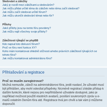
Sledování a záložky
Jaký je rozdíl mezi záložkami a sledováním?
Jak můžu přidat určité téma do záložek nebo téma začít sledovat?
Jak můžu začít sledovat určité fórum?
Jak můžu ukončit sledování témat nebo fór?
Přílohy
Jaké přílohy jsou na tomto fóru povoleny?
Jak můžu najít všechny svoje přílohy?
Záležitosti týkající se phpBB
Kdo napsal toto diskusní fórum?
Proč ve fóru není funkce XY?
Koho mám kontaktovat ohledně stížnosti a/nebo právních záležitostí týkajících se
tohoto fóra?
Jak můžu kontaktovat administrátora fóra?
Přihlašování a registrace
Proč se musím zaregistrovat?
Možná nemusíte, záleží na administrátorovi fóra, jestli nastaví, že uživatel musí
být přihlášen, aby mohl odesílat příspěvky. Nicméně registrací získáte přístup k
dalším funkcím, které nejsou pro nepřihlášené uživatele dostupné, jako je
například možnost použití vlastních avatarů, posílání soukromých zpráv a e-
mailů ostatním členům fóra atd. Registrace trvá jen chvíli a tak vám ji můžeme
doporučit.