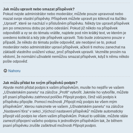
Jak můžu upravit nebo smazat příspěvek?
Pokud nejste administrátor nebo moderátor, můžete pouze upravovat nebo
mazat svoje vlastní příspěvky. Příspěvek můžete upravit po kliknutí na tlačítko
„Upravit“, které se nachází v příslušném příspěvku. Někdy lze upravit příspěvek
jen po omezenou dobu po jeho odeslání. Pokud již někdo na příspěvek
odpověděl a vy se do tématu vrátíte, najdete pod ním krátký text, ve kterém je
uvedeno kolikrát a kdy jste příspěvek upravili. Toto bude zobrazeno pouze v
případě, že někdo do tématu pošle odpověď, ale neobjeví se to, pokud
moderátor nebo administrátor upraví příspěvek, ačkoli ti mohou zanechat na
základě vlastního uvážení vzkaz, proč příspěvek upravili. Vezměte prosím na
vědomí, že normální uživatelé nemůžou smazat příspěvek, když k němu někdo
pošle odpověď.
Nahoru
Jak můžu přidat ke svým příspěvků podpis?
Abyste mohli přidat podpis k vašim příspěvkům, musíte ho nejdřív ve vašem
„Uživatelském panelu“ na záložce „Profil“ vytvořit. Jakmile ho vytvoříte, můžete
při psaní příspěvku zatrhnout políčko
Připojit podpis
, čímž váš podpis k
příspěvku připojíte. Pomocí možnosti „Připojit můj podpis ke všem mým
příspěvkům“, kterou naleznete ve vašem „Uživatelském panelu“ na záložce
„Nastavení fóra“ v sekci „Výchozí nastavení příspěvků“ můžete automaticky
připojit váš podpis ke všem vašim příspěvkům. Pokud to uděláte, můžete stále
zamezit připojení vašeho podpisu k jednotlivým příspěvkům tak, že během
psaní příspěvku zrušíte zaškrtnutí možnosti
Připojit podpis
.