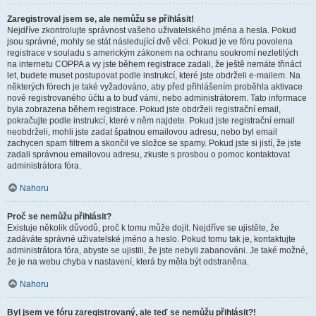
Zaregistroval jsem se, ale nemůžu se přihlásit!
Nejdříve zkontrolujte správnost vašeho uživatelského jména a hesla. Pokud
jsou správné, mohly se stát následující dvě věci. Pokud je ve fóru povolena
registrace v souladu s americkým zákonem na ochranu soukromí nezletilých
na internetu COPPA a vy jste během registrace zadali, že ještě nemáte třináct
let, budete muset postupovat podle instrukcí, které jste obdrželi e-mailem. Na
některých fórech je také vyžadováno, aby před přihlášením proběhla aktivace
nově registrovaného účtu a to buď vámi, nebo administrátorem. Tato informace
byla zobrazena během registrace. Pokud jste obdrželi registrační email,
pokračujte podle instrukcí, které v něm najdete. Pokud jste registrační email
neobdrželi, mohli jste zadat špatnou emailovou adresu, nebo byl email
zachycen spam filtrem a skončil ve složce se spamy. Pokud jste si jistí, že jste
zadali správnou emailovou adresu, zkuste s prosbou o pomoc kontaktovat
administrátora fóra.
Nahoru
Proč se nemůžu přihlásit?
Existuje několik důvodů, proč k tomu může dojít. Nejdříve se ujistěte, že
zadáváte správné uživatelské jméno a heslo. Pokud tomu tak je, kontaktujte
administrátora fóra, abyste se ujistili, že jste nebyli zabanováni. Je také možné,
že je na webu chyba v nastavení, která by měla být odstraněna.
Nahoru
Byl jsem ve fóru zaregistrovaný, ale teď se nemůžu přihlásit?!