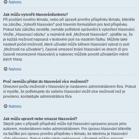
Nahoru
Jak můžu vytvořit hlasování/anketu?
Při posílání nového tématu, nebo při úpravě prvního příspěvku tématu, klikněte
na záložku „Vytvořit hlasování“ pod hlavním formulářem pro text příspěvku.
Pokud tuto záložku nevidíte, nemáte potřebné oprávnění k vytvoření hlasování.
Vložte „Hlasovací otázku“ a nejméně dvě „Možnosti hlasování“, ujistěte se, že
je každá možnost napsaná v textovém poli na vlastním řádku. Můžete také
nastavit počet možností, které uživatel může během hlasování vybrat (v poli
„Možností na uživatele“), časové omezení trvání hlasování ve dnech (0 pro
časově neomezené hlasování) a nakonec můžete povolit uživatelům měnit
jejich hlasy.
Nahoru
Proč nemůžu přidat do hlasování více možností?
Omezení počtu možností v hlasování je nastaveno administrátorem fóra. Pokud
si myslíte, že potřebujete do vašeho hlasování vložit více možností než je
povoleno, kontaktujte administrátora fóra.
Nahoru
Jak můžu upravit nebo smazat hlasování?
Stejně jako v případě příspěvků může být hlasování upraveno pouze jeho
autorem, moderátorem nebo administrátorem. Pro úpravu hlasování klikněte
na tlačítko pro úpravu prvního příspěvku v tématu, ke kterému je hlasování
vždy připojeno. Pokud zatím nikdo nehlasoval, uživatelé můžou smazat