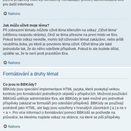
pro další informace.
Nahoru
Jak můžu oživit moje téma?
Při zobrazení tématu můžete oživit téma kliknutím na odkaz „Oživit téma“
(většinou naspodu stránky), čímž se téma přesune na první místo ve fóru.
Pokud tento odkaz nevidíte, mohlo být oživování témat zakázáno, nebo ještě
neuběhla doba, po které je povoleno téma oživit. Oživit téma jde také
jednoduše tak, že do něho odešlete příspěvek. Pokud to ale budete dělat,
ujistěte se, že to není proti pravidlům fóra.
Nahoru
Formátování a druhy témat
Co jsou to BBKódy?
BBKódy jsou speciální implementace HTML jazyka, které poskytují velkou
kontrolu pro formátování jednotlivých objektů v příspěvcích. Možnost používání
BBKódů uděluje administrátor fóra, ale BBKódy je také možné pro jednotlivé
příspěvky zakázat ve formuláři pro odesílání příspěvků. BBKódy se používají
podobně jako HTML, ale tagy jsou uzavřeny v hranatých závorkách [ a ] a ne v
< a >. Pro více informací o formátování pomocí BBKódů se podívejte na
průvodce, ke kterému najdete odkaz na stránce, na které se píší příspěvky.
Nahoru