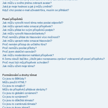
Jak můžu u svého jména zobrazit avatar?
Jaká je moje hodnost a jak ji můžu změnit?
Když chci poslat e-mail uživateli fóra, musím se přihlásit?
Psaní příspěvků
Jak můžu vytvořit nové téma nebo poslat odpověď?
Jak můžu upravit nebo smazat příspěvek?
Jak můžu přidat ke svým příspěvků podpis?
Jak můžu vytvořit hlasování/anketu?
Proč nemůžu přidat do hlasování více možností?
Jak můžu upravit nebo smazat hlasování?
Proč nemám přístup do určitého fóra?
Proč nemůžu posílat přílohy?
Proč jsem obdržel varování?
Jak můžu moderátorovi nahlásit příspěvek?
K čemu slouží tlačítko „Uložit jako rozepsanou zprávu“ zobrazené při psaní příspěvku?
Proč musí být můj příspěvek schválen?
Jak můžu oživit moje téma?
Formátování a druhy témat
Co jsou to BBKódy?
Můžu použít HTML?
Co jsou to smajlíci?
Můžu do příspěvků přidávat obrázky?
Co jsou to globální oznámení?
Co jsou to oznámení?
Co jsou to důležitá témata?
Co jsou to zamknutá témata?
Co jsou to ikony témat?