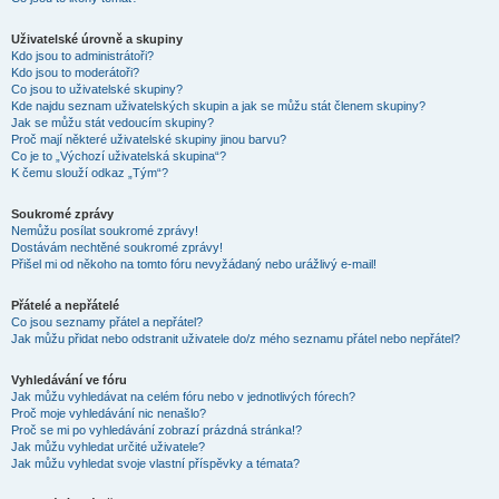
Uživatelské úrovně a skupiny
Kdo jsou to administrátoři?
Kdo jsou to moderátoři?
Co jsou to uživatelské skupiny?
Kde najdu seznam uživatelských skupin a jak se můžu stát členem skupiny?
Jak se můžu stát vedoucím skupiny?
Proč mají některé uživatelské skupiny jinou barvu?
Co je to „Výchozí uživatelská skupina“?
K čemu slouží odkaz „Tým“?
Soukromé zprávy
Nemůžu posílat soukromé zprávy!
Dostávám nechtěné soukromé zprávy!
Přišel mi od někoho na tomto fóru nevyžádaný nebo urážlivý e-mail!
Přátelé a nepřátelé
Co jsou seznamy přátel a nepřátel?
Jak můžu přidat nebo odstranit uživatele do/z mého seznamu přátel nebo nepřátel?
Vyhledávání ve fóru
Jak můžu vyhledávat na celém fóru nebo v jednotlivých fórech?
Proč moje vyhledávání nic nenašlo?
Proč se mi po vyhledávání zobrazí prázdná stránka!?
Jak můžu vyhledat určité uživatele?
Jak můžu vyhledat svoje vlastní příspěvky a témata?