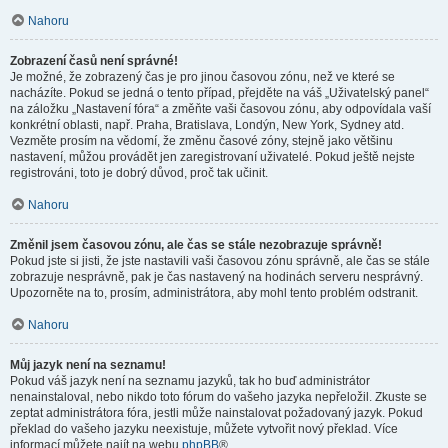
Nahoru
Zobrazení časů není správné!
Je možné, že zobrazený čas je pro jinou časovou zónu, než ve které se
nacházíte. Pokud se jedná o tento případ, přejděte na váš „Uživatelský panel“
na záložku „Nastavení fóra“ a změňte vaši časovou zónu, aby odpovídala vaší
konkrétní oblasti, např. Praha, Bratislava, Londýn, New York, Sydney atd.
Vezměte prosím na vědomí, že změnu časové zóny, stejně jako většinu
nastavení, můžou provádět jen zaregistrovaní uživatelé. Pokud ještě nejste
registrováni, toto je dobrý důvod, proč tak učinit.
Nahoru
Změnil jsem časovou zónu, ale čas se stále nezobrazuje správně!
Pokud jste si jisti, že jste nastavili vaši časovou zónu správně, ale čas se stále
zobrazuje nesprávně, pak je čas nastavený na hodinách serveru nesprávný.
Upozorněte na to, prosím, administrátora, aby mohl tento problém odstranit.
Nahoru
Můj jazyk není na seznamu!
Pokud váš jazyk není na seznamu jazyků, tak ho buď administrátor
nenainstaloval, nebo nikdo toto fórum do vašeho jazyka nepřeložil. Zkuste se
zeptat administrátora fóra, jestli může nainstalovat požadovaný jazyk. Pokud
překlad do vašeho jazyku neexistuje, můžete vytvořit nový překlad. Více
informací můžete najít na webu
phpBB
®.