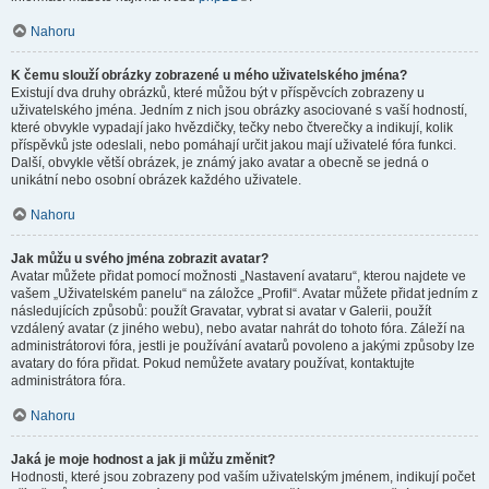
Nahoru
K čemu slouží obrázky zobrazené u mého uživatelského jména?
Existují dva druhy obrázků, které můžou být v příspěvcích zobrazeny u
uživatelského jména. Jedním z nich jsou obrázky asociované s vaší hodností,
které obvykle vypadají jako hvězdičky, tečky nebo čtverečky a indikují, kolik
příspěvků jste odeslali, nebo pomáhají určit jakou mají uživatelé fóra funkci.
Další, obvykle větší obrázek, je známý jako avatar a obecně se jedná o
unikátní nebo osobní obrázek každého uživatele.
Nahoru
Jak můžu u svého jména zobrazit avatar?
Avatar můžete přidat pomocí možnosti „Nastavení avataru“, kterou najdete ve
vašem „Uživatelském panelu“ na záložce „Profil“. Avatar můžete přidat jedním z
následujících způsobů: použít Gravatar, vybrat si avatar v Galerii, použít
vzdálený avatar (z jiného webu), nebo avatar nahrát do tohoto fóra. Záleží na
administrátorovi fóra, jestli je používání avatarů povoleno a jakými způsoby lze
avatary do fóra přidat. Pokud nemůžete avatary používat, kontaktujte
administrátora fóra.
Nahoru
Jaká je moje hodnost a jak ji můžu změnit?
Hodnosti, které jsou zobrazeny pod vaším uživatelským jménem, indikují počet