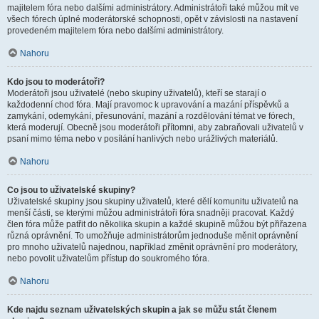
majitelem fóra nebo dalšími administrátory. Administrátoři také můžou mít ve
všech fórech úplné moderátorské schopnosti, opět v závislosti na nastavení
provedeném majitelem fóra nebo dalšími administrátory.
Nahoru
Kdo jsou to moderátoři?
Moderátoři jsou uživatelé (nebo skupiny uživatelů), kteří se starají o
každodenní chod fóra. Mají pravomoc k upravování a mazání příspěvků a
zamykání, odemykání, přesunování, mazání a rozdělování témat ve fórech,
která moderují. Obecně jsou moderátoři přítomni, aby zabraňovali uživatelů v
psaní mimo téma nebo v posílání hanlivých nebo urážlivých materiálů.
Nahoru
Co jsou to uživatelské skupiny?
Uživatelské skupiny jsou skupiny uživatelů, které dělí komunitu uživatelů na
menší části, se kterými můžou administrátoři fóra snadněji pracovat. Každý
člen fóra může patřit do několika skupin a každé skupině můžou být přiřazena
různá oprávnění. To umožňuje administrátorům jednoduše měnit oprávnění
pro mnoho uživatelů najednou, například změnit oprávnění pro moderátory,
nebo povolit uživatelům přístup do soukromého fóra.
Nahoru
Kde najdu seznam uživatelských skupin a jak se můžu stát členem