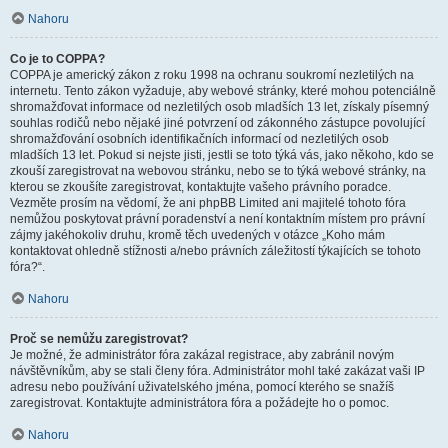
Nahoru
Co je to COPPA?
COPPA je americký zákon z roku 1998 na ochranu soukromí nezletilých na
internetu. Tento zákon vyžaduje, aby webové stránky, které mohou potenciálně
shromažďovat informace od nezletilých osob mladších 13 let, získaly písemný
souhlas rodičů nebo nějaké jiné potvrzení od zákonného zástupce povolující
shromažďování osobních identifikačních informací od nezletilých osob
mladších 13 let. Pokud si nejste jisti, jestli se toto týká vás, jako někoho, kdo se
zkouší zaregistrovat na webovou stránku, nebo se to týká webové stránky, na
kterou se zkoušíte zaregistrovat, kontaktujte vašeho právního poradce.
Vezměte prosím na vědomí, že ani phpBB Limited ani majitelé tohoto fóra
nemůžou poskytovat právní poradenství a není kontaktním místem pro právní
zájmy jakéhokoliv druhu, kromě těch uvedených v otázce „Koho mám
kontaktovat ohledně stížnosti a/nebo právních záležitostí týkajících se tohoto
fóra?“.
Nahoru
Proč se nemůžu zaregistrovat?
Je možné, že administrátor fóra zakázal registrace, aby zabránil novým
návštěvníkům, aby se stali členy fóra. Administrátor mohl také zakázat vaši IP
adresu nebo používání uživatelského jména, pomocí kterého se snažíš
zaregistrovat. Kontaktujte administrátora fóra a požádejte ho o pomoc.
Nahoru