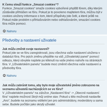
K čemu slouží funkce „Smazat cookies“?
Funkce „Smazat cookies“ smaže cookies vytvořené phpBB fórem, díky kterým
zůstáváte přihlášen ve fóru. Pokud je to povoleno majitelem fóra, můžou být v
cookies uloženy informace o tom, které příspěvky jste četli, a které ještě ne.
Pokud máte problém s přihlašováním nebo odhlašováním, smazání cookies
fóra může pomoci.
Nahoru
Předvolby a nastavení uživatele
Jak můžu změnit svoje nastavení?
Pokud jste se ve fóru zaregistrovali, jsou všechna vaše nastavení uložena v
databázi fóra. Pro jejich změnu přejděte na váš „Uživatelský panel“ pomocí
odkazu, který obvykle najdete po kliknutí na vaše jméno nahoře na stránkách
fóra. V „Uživatelském panelu“ budete moci změnit všechna vaše nastavení a
předvolby fóra.
Nahoru
Jak můžu zabránit tomu, aby bylo moje uživatelské jméno zobrazeno na
seznamu uživatelů nacházejících se ve fóru?
V „Uživatelském panelu“ na záložce „Nastavení fóra“ -> „Obecné nastavení
fóra“ najdete možnost
Skrýt můj online stav
. Pokud u této možnosti nastavíte
„Ano“, budete na seznamu viditelní jen pro administrátory, moderátory a sama
sebe. Budete počítán jako skrytý uživatel.