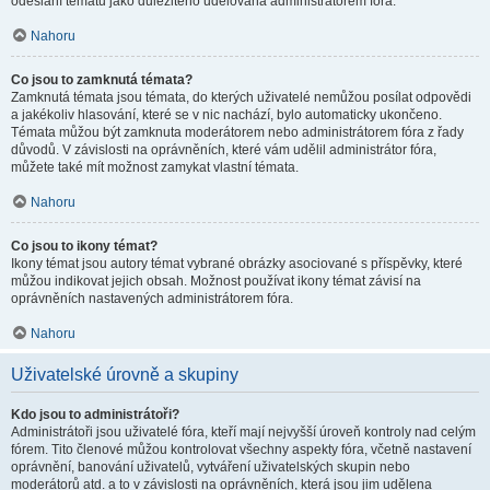
odeslání tématu jako důležitého udělována administrátorem fóra.
Nahoru
Co jsou to zamknutá témata?
Zamknutá témata jsou témata, do kterých uživatelé nemůžou posílat odpovědi
a jakékoliv hlasování, které se v nic nachází, bylo automaticky ukončeno.
Témata můžou být zamknuta moderátorem nebo administrátorem fóra z řady
důvodů. V závislosti na oprávněních, které vám udělil administrátor fóra,
můžete také mít možnost zamykat vlastní témata.
Nahoru
Co jsou to ikony témat?
Ikony témat jsou autory témat vybrané obrázky asociované s příspěvky, které
můžou indikovat jejich obsah. Možnost používat ikony témat závisí na
oprávněních nastavených administrátorem fóra.
Nahoru
Uživatelské úrovně a skupiny
Kdo jsou to administrátoři?
Administrátoři jsou uživatelé fóra, kteří mají nejvyšší úroveň kontroly nad celým
fórem. Tito členové můžou kontrolovat všechny aspekty fóra, včetně nastavení
oprávnění, banování uživatelů, vytváření uživatelských skupin nebo
moderátorů atd. a to v závislosti na oprávněních, která jsou jim udělena