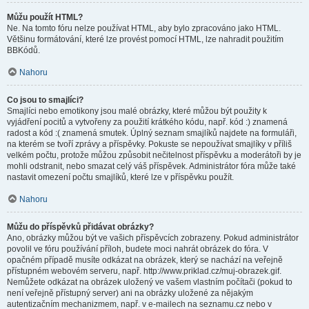
Můžu použít HTML?
Ne. Na tomto fóru nelze používat HTML, aby bylo zpracováno jako HTML.
Většinu formátování, které lze provést pomocí HTML, lze nahradit použitím
BBKódů.
Nahoru
Co jsou to smajlíci?
Smajlíci nebo emotikony jsou malé obrázky, které můžou být použity k
vyjádření pocitů a vytvořeny za použití krátkého kódu, např. kód :) znamená
radost a kód :( znamená smutek. Úplný seznam smajlíků najdete na formuláři,
na kterém se tvoří zprávy a příspěvky. Pokuste se nepoužívat smajlíky v příliš
velkém počtu, protože můžou způsobit nečitelnost příspěvku a moderátoři by je
mohli odstranit, nebo smazat celý váš příspěvek. Administrátor fóra může také
nastavit omezení počtu smajlíků, které lze v příspěvku použít.
Nahoru
Můžu do příspěvků přidávat obrázky?
Ano, obrázky můžou být ve vašich příspěvcích zobrazeny. Pokud administrátor
povolil ve fóru používání příloh, budete moci nahrát obrázek do fóra. V
opačném případě musíte odkázat na obrázek, který se nachází na veřejně
přístupném webovém serveru, např. http://www.priklad.cz/muj-obrazek.gif.
Nemůžete odkázat na obrázek uložený ve vašem vlastním počítači (pokud to
není veřejně přístupný server) ani na obrázky uložené za nějakým
autentizačním mechanizmem, např. v e-mailech na seznamu.cz nebo v