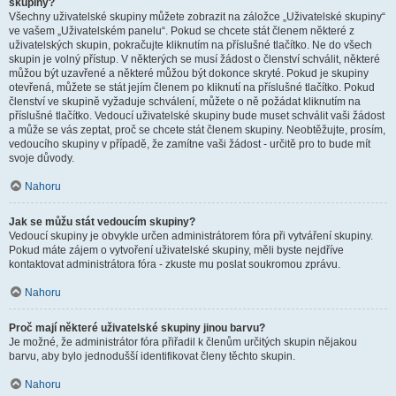
skupiny?
Všechny uživatelské skupiny můžete zobrazit na záložce „Uživatelské skupiny“
ve vašem „Uživatelském panelu“. Pokud se chcete stát členem některé z
uživatelských skupin, pokračujte kliknutím na příslušné tlačítko. Ne do všech
skupin je volný přístup. V některých se musí žádost o členství schválit, některé
můžou být uzavřené a některé můžou být dokonce skryté. Pokud je skupiny
otevřená, můžete se stát jejím členem po kliknutí na příslušné tlačítko. Pokud
členství ve skupině vyžaduje schválení, můžete o ně požádat kliknutím na
příslušné tlačítko. Vedoucí uživatelské skupiny bude muset schválit vaši žádost
a může se vás zeptat, proč se chcete stát členem skupiny. Neobtěžujte, prosím,
vedoucího skupiny v případě, že zamítne vaši žádost - určitě pro to bude mít
svoje důvody.
Nahoru
Jak se můžu stát vedoucím skupiny?
Vedoucí skupiny je obvykle určen administrátorem fóra při vytváření skupiny.
Pokud máte zájem o vytvoření uživatelské skupiny, měli byste nejdříve
kontaktovat administrátora fóra - zkuste mu poslat soukromou zprávu.
Nahoru
Proč mají některé uživatelské skupiny jinou barvu?
Je možné, že administrátor fóra přiřadil k členům určitých skupin nějakou
barvu, aby bylo jednodušší identifikovat členy těchto skupin.
Nahoru