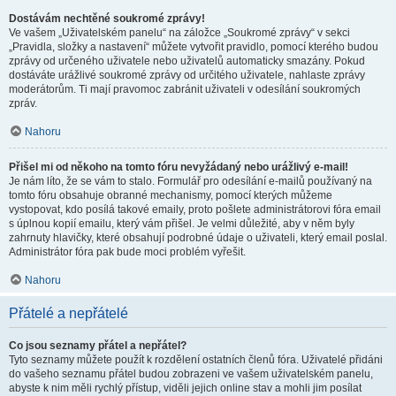
Dostávám nechtěné soukromé zprávy!
Ve vašem „Uživatelském panelu“ na záložce „Soukromé zprávy“ v sekci
„Pravidla, složky a nastavení“ můžete vytvořit pravidlo, pomocí kterého budou
zprávy od určeného uživatele nebo uživatelů automaticky smazány. Pokud
dostáváte urážlivé soukromé zprávy od určitého uživatele, nahlaste zprávy
moderátorům. Ti mají pravomoc zabránit uživateli v odesílání soukromých
zpráv.
Nahoru
Přišel mi od někoho na tomto fóru nevyžádaný nebo urážlivý e-mail!
Je nám líto, že se vám to stalo. Formulář pro odesílání e-mailů používaný na
tomto fóru obsahuje obranné mechanismy, pomocí kterých můžeme
vystopovat, kdo posílá takové emaily, proto pošlete administrátorovi fóra email
s úplnou kopií emailu, který vám přišel. Je velmi důležité, aby v něm byly
zahrnuty hlavičky, které obsahují podrobné údaje o uživateli, který email poslal.
Administrátor fóra pak bude moci problém vyřešit.
Nahoru
Přátelé a nepřátelé
Co jsou seznamy přátel a nepřátel?
Tyto seznamy můžete použít k rozdělení ostatních členů fóra. Uživatelé přidáni
do vašeho seznamu přátel budou zobrazeni ve vašem uživatelském panelu,
abyste k nim měli rychlý přístup, viděli jejich online stav a mohli jim posílat