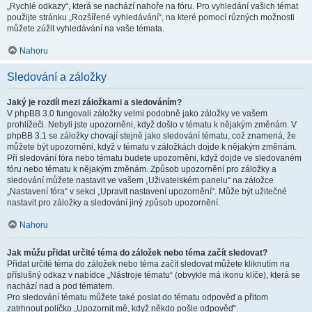
„Rychlé odkazy“, která se nachází nahoře na fóru. Pro vyhledání vašich témat
použijte stránku „Rozšířené vyhledávání“, na které pomocí různých možnosti
můžete zúžit vyhledávání na vaše témata.
Nahoru
Sledování a záložky
Jaký je rozdíl mezi záložkami a sledováním?
V phpBB 3.0 fungovali záložky velmi podobně jako záložky ve vašem
prohlížeči. Nebyli jste upozorněni, když došlo v tématu k nějakým změnám. V
phpBB 3.1 se záložky chovají stejně jako sledování tématu, což znamená, že
můžete být upozorněni, když v tématu v záložkách dojde k nějakým změnám.
Při sledování fóra nebo tématu budete upozorněni, když dojde ve sledovaném
fóru nebo tématu k nějakým změnám. Způsob upozornění pro záložky a
sledování můžete nastavit ve vašem „Uživatelském panelu“ na záložce
„Nastavení fóra“ v sekci „Upravit nastavení upozornění“. Může být užitečné
nastavit pro záložky a sledování jiný způsob upozornění.
Nahoru
Jak můžu přidat určité téma do záložek nebo téma začít sledovat?
Přidat určité téma do záložek nebo téma začít sledovat můžete kliknutím na
příslušný odkaz v nabídce „Nástroje tématu“ (obvykle má ikonu klíče), která se
nachází nad a pod tématem.
Pro sledování tématu můžete také poslat do tématu odpověď a přitom
zatrhnout políčko „Upozornit mě, když někdo pošle odpověď“.