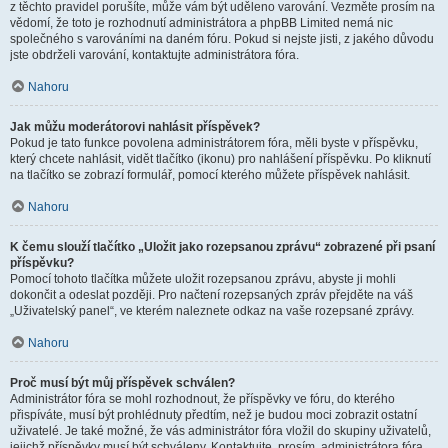
z těchto pravidel porušíte, může vám být uděleno varování. Vezměte prosím na
vědomí, že toto je rozhodnutí administrátora a phpBB Limited nemá nic
společného s varováními na daném fóru. Pokud si nejste jisti, z jakého důvodu
jste obdrželi varování, kontaktujte administrátora fóra.
Nahoru
Jak můžu moderátorovi nahlásit příspěvek?
Pokud je tato funkce povolena administrátorem fóra, měli byste v příspěvku,
který chcete nahlásit, vidět tlačítko (ikonu) pro nahlášení příspěvku. Po kliknutí
na tlačítko se zobrazí formulář, pomocí kterého můžete příspěvek nahlásit.
Nahoru
K čemu slouží tlačítko „Uložit jako rozepsanou zprávu“ zobrazené při psaní
příspěvku?
Pomocí tohoto tlačítka můžete uložit rozepsanou zprávu, abyste ji mohli
dokončit a odeslat později. Pro načtení rozepsaných zpráv přejděte na váš
„Uživatelský panel“, ve kterém naleznete odkaz na vaše rozepsané zprávy.
Nahoru
Proč musí být můj příspěvek schválen?
Administrátor fóra se mohl rozhodnout, že příspěvky ve fóru, do kterého
přispíváte, musí být prohlédnuty předtím, než je budou moci zobrazit ostatní
uživatelé. Je také možné, že vás administrátor fóra vložil do skupiny uživatelů,
jejichž příspěvky musí být schváleny. Kontaktujte, prosím, administrátora fóra