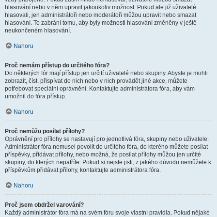
hlasování nebo v něm upravit jakoukoliv možnost. Pokud ale již uživatelé
hlasovali, jen administrátoři nebo moderátoři můžou upravit nebo smazat
hlasování. To zabrání tomu, aby byly možnosti hlasování změněny v ještě
neukončeném hlasování.
Nahoru
Proč nemám přístup do určitého fóra?
Do některých fór mají přístup jen určití uživatelé nebo skupiny. Abyste je mohli
zobrazit, číst, přispívat do nich nebo v nich provádět jiné akce, můžete
potřebovat speciální oprávnění. Kontaktujte administrátora fóra, aby vám
umožnil do fóra přístup.
Nahoru
Proč nemůžu posílat přílohy?
Oprávnění pro přílohy se nastavují pro jednotlivá fóra, skupiny nebo uživatele.
Administrátor fóra nemusel povolit do určitého fóra, do kterého můžete posílat
příspěvky, přidávat přílohy, nebo možná, že posílat přílohy můžou jen určité
skupiny, do kterých nepatříte. Pokud si nejste jisti, z jakého důvodu nemůžete k
příspěvkům přidávat přílohy, kontaktujte administrátora fóra.
Nahoru
Proč jsem obdržel varování?
Každý administrátor fóra má na svém fóru svoje vlastní pravidla. Pokud nějaké