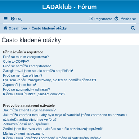
LADAklub - Fórum
FAQ
Registrovat
Přihlásit se
H
Obsah fóra
Často kladené otázky
l
Často kladené otázky
e
d
Přihlašování a registrace
Proč se musím zaregistrovat?
a
Co je to COPPA?
t
Proč se nemůžu zaregistrovat?
Zaregistroval jsem se, ale nemůžu se přihlásit!
Proč se nemůžu přihlásit?
Byl jsem ve fóru zaregistrovaný, ale teď se nemůžu přihlásit?!
Zapomněl jsem heslo!
Proč se automaticky odhlašuji?
K čemu slouží funkce „Smazat cookies“?
Předvolby a nastavení uživatele
Jak můžu změnit svoje nastavení?
Jak můžu zabránit tomu, aby bylo moje uživatelské jméno zobrazeno na seznamu
uživatelů nacházejících se ve fóru?
Zobrazení časů není správné!
Změnil jsem časovou zónu, ale čas se stále nezobrazuje správně!
Můj jazyk není na seznamu!
K čemu slouží obrázky zobrazené u mého uživatelského jména?