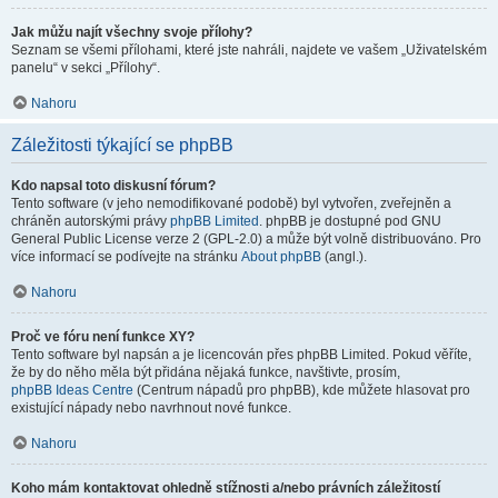
Jak můžu najít všechny svoje přílohy?
Seznam se všemi přílohami, které jste nahráli, najdete ve vašem „Uživatelském
panelu“ v sekci „Přílohy“.
Nahoru
Záležitosti týkající se phpBB
Kdo napsal toto diskusní fórum?
Tento software (v jeho nemodifikované podobě) byl vytvořen, zveřejněn a
chráněn autorskými právy
phpBB Limited
. phpBB je dostupné pod GNU
General Public License verze 2 (GPL-2.0) a může být volně distribuováno. Pro
více informací se podívejte na stránku
About phpBB
(angl.).
Nahoru
Proč ve fóru není funkce XY?
Tento software byl napsán a je licencován přes phpBB Limited. Pokud věříte,
že by do něho měla být přidána nějaká funkce, navštivte, prosím,
phpBB Ideas Centre
(Centrum nápadů pro phpBB), kde můžete hlasovat pro
existující nápady nebo navrhnout nové funkce.
Nahoru
Koho mám kontaktovat ohledně stížnosti a/nebo právních záležitostí