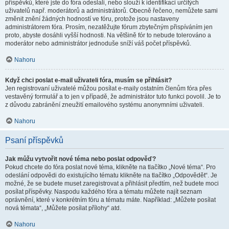
příspěvků, které jste do fóra odeslali, nebo slouží k identifikaci určitých
uživatelů např. moderátorů a administrátorů. Obecně řečeno, nemůžete sami
změnit znění žádných hodností ve fóru, protože jsou nastaveny
administrátorem fóra. Prosím, nezatěžujte fórum zbytečným přispíváním jen
proto, abyste dosáhli vyšší hodnosti. Na většině fór to nebude tolerováno a
moderátor nebo administrátor jednoduše sníží váš počet příspěvků.
Nahoru
Když chci poslat e-mail uživateli fóra, musím se přihlásit?
Jen registrovaní uživatelé můžou posílat e-maily ostatním členům fóra přes
vestavěný formulář a to jen v případě, že administrátor tuto funkci povolil. Je to
z důvodu zabránění zneužití emailového systému anonymními uživateli.
Nahoru
Psaní příspěvků
Jak můžu vytvořit nové téma nebo poslat odpověď?
Pokud chcete do fóra poslat nové téma, klikněte na tlačítko „Nové téma“. Pro
odeslání odpovědi do existujícího tématu klikněte na tlačítko „Odpovědět“. Je
možné, že se budete muset zaregistrovat a přihlásit předtím, než budete moci
posílat příspěvky. Naspodu každého fóra a tématu můžete najít seznam
oprávnění, které v konkrétním fóru a tématu máte. Například: „Můžete posílat
nová témata“, „Můžete posílat přílohy“ atd.
Nahoru