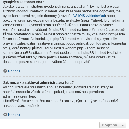
týkajících se tohoto fóra?
Jakýkoliv z administrátorů uvedených na stránce „Tým“, by měl být pro vaši
stížnost vhodnou kontaktní osobou. Pokud se vám nedostane odpovědi, měli
byste kontaktovat majitele domény (proveďte
WHOIS vyhledávání
) nebo,
pokud je fórum provozováno na bezplatné službě (např. Yahoo!, forumzdarma,
Webzdarma atd.), vedení nebo oddělení stížností tohoto provozovatele.
Vezměte, prosím, na vědomí, že phpBB Limited na tomto fóru
nemá absolutně
žádné pravomoci
a nemůže nést odpovědnost za to jak, kde, nebo kým je toto
fórum používáno. Nekontaktujte phpBB Limited v souvislosti s jakýmikoliv
právními záležitostmi (zastavení činnosti, odpovědnost, pomlouvačný komentář
atd.), které
nemají přímou souvislost
s webem phpBB.com, nebo se
samotným phpBB softwarem. Pokud pošlete e-mail phpBB Limited týkající se
jakákoliv třetí strany
, která používá tento software, můžete očekávat, že
dostanete pouze strohou, nebo vůbec žádnou odpověď.
Nahoru
Jak můžu kontaktovat administrátora fóra?
Všichni uživatelé fóra můžou použít formulář „Kontaktujte nás“, který se
nachází naspodu všech stránek, pokud je tato možnost povolena
administrátorem fóra.
Přihlášení uživatelé můžou také použít odkaz „Tým“, který se také nachází
naspodu všech stránek.
Nahoru
Přejít na