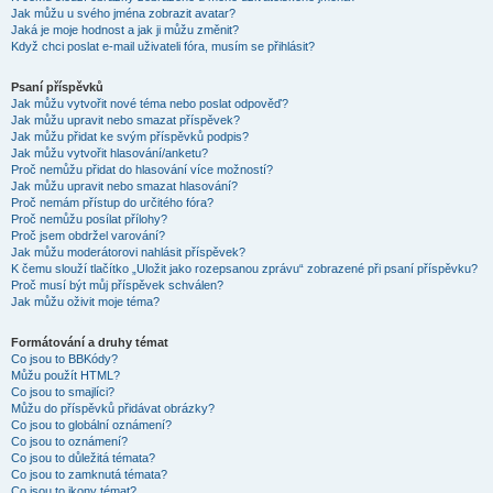
Jak můžu u svého jména zobrazit avatar?
Jaká je moje hodnost a jak ji můžu změnit?
Když chci poslat e-mail uživateli fóra, musím se přihlásit?
Psaní příspěvků
Jak můžu vytvořit nové téma nebo poslat odpověď?
Jak můžu upravit nebo smazat příspěvek?
Jak můžu přidat ke svým příspěvků podpis?
Jak můžu vytvořit hlasování/anketu?
Proč nemůžu přidat do hlasování více možností?
Jak můžu upravit nebo smazat hlasování?
Proč nemám přístup do určitého fóra?
Proč nemůžu posílat přílohy?
Proč jsem obdržel varování?
Jak můžu moderátorovi nahlásit příspěvek?
K čemu slouží tlačítko „Uložit jako rozepsanou zprávu“ zobrazené při psaní příspěvku?
Proč musí být můj příspěvek schválen?
Jak můžu oživit moje téma?
Formátování a druhy témat
Co jsou to BBKódy?
Můžu použít HTML?
Co jsou to smajlíci?
Můžu do příspěvků přidávat obrázky?
Co jsou to globální oznámení?
Co jsou to oznámení?
Co jsou to důležitá témata?
Co jsou to zamknutá témata?
Co jsou to ikony témat?