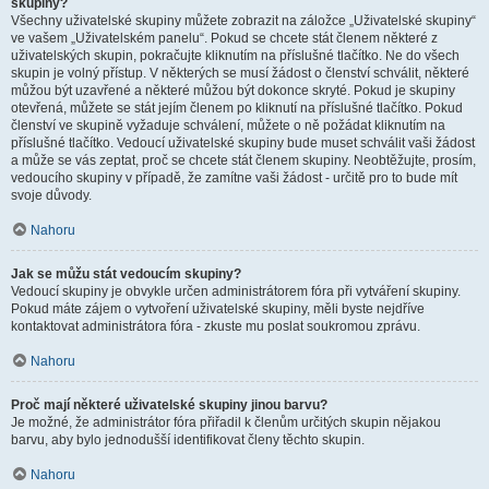
skupiny?
Všechny uživatelské skupiny můžete zobrazit na záložce „Uživatelské skupiny“
ve vašem „Uživatelském panelu“. Pokud se chcete stát členem některé z
uživatelských skupin, pokračujte kliknutím na příslušné tlačítko. Ne do všech
skupin je volný přístup. V některých se musí žádost o členství schválit, některé
můžou být uzavřené a některé můžou být dokonce skryté. Pokud je skupiny
otevřená, můžete se stát jejím členem po kliknutí na příslušné tlačítko. Pokud
členství ve skupině vyžaduje schválení, můžete o ně požádat kliknutím na
příslušné tlačítko. Vedoucí uživatelské skupiny bude muset schválit vaši žádost
a může se vás zeptat, proč se chcete stát členem skupiny. Neobtěžujte, prosím,
vedoucího skupiny v případě, že zamítne vaši žádost - určitě pro to bude mít
svoje důvody.
Nahoru
Jak se můžu stát vedoucím skupiny?
Vedoucí skupiny je obvykle určen administrátorem fóra při vytváření skupiny.
Pokud máte zájem o vytvoření uživatelské skupiny, měli byste nejdříve
kontaktovat administrátora fóra - zkuste mu poslat soukromou zprávu.
Nahoru
Proč mají některé uživatelské skupiny jinou barvu?
Je možné, že administrátor fóra přiřadil k členům určitých skupin nějakou
barvu, aby bylo jednodušší identifikovat členy těchto skupin.
Nahoru