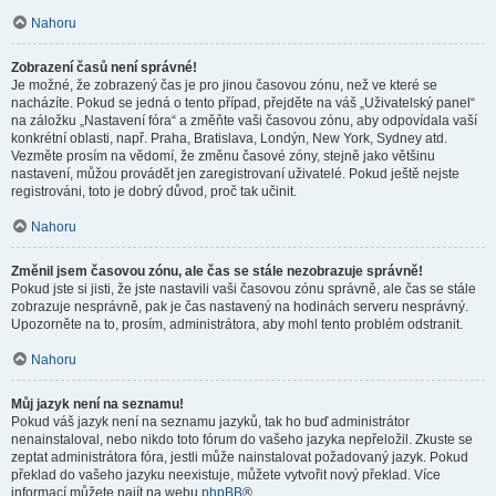
Nahoru
Zobrazení časů není správné!
Je možné, že zobrazený čas je pro jinou časovou zónu, než ve které se
nacházíte. Pokud se jedná o tento případ, přejděte na váš „Uživatelský panel“
na záložku „Nastavení fóra“ a změňte vaši časovou zónu, aby odpovídala vaší
konkrétní oblasti, např. Praha, Bratislava, Londýn, New York, Sydney atd.
Vezměte prosím na vědomí, že změnu časové zóny, stejně jako většinu
nastavení, můžou provádět jen zaregistrovaní uživatelé. Pokud ještě nejste
registrováni, toto je dobrý důvod, proč tak učinit.
Nahoru
Změnil jsem časovou zónu, ale čas se stále nezobrazuje správně!
Pokud jste si jisti, že jste nastavili vaši časovou zónu správně, ale čas se stále
zobrazuje nesprávně, pak je čas nastavený na hodinách serveru nesprávný.
Upozorněte na to, prosím, administrátora, aby mohl tento problém odstranit.
Nahoru
Můj jazyk není na seznamu!
Pokud váš jazyk není na seznamu jazyků, tak ho buď administrátor
nenainstaloval, nebo nikdo toto fórum do vašeho jazyka nepřeložil. Zkuste se
zeptat administrátora fóra, jestli může nainstalovat požadovaný jazyk. Pokud
překlad do vašeho jazyku neexistuje, můžete vytvořit nový překlad. Více
informací můžete najít na webu
phpBB
®.