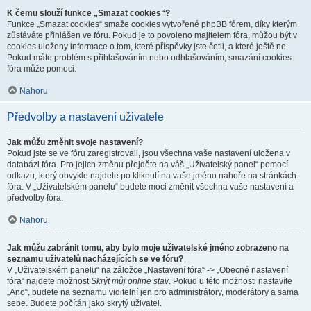
K čemu slouží funkce „Smazat cookies“?
Funkce „Smazat cookies“ smaže cookies vytvořené phpBB fórem, díky kterým
zůstáváte přihlášen ve fóru. Pokud je to povoleno majitelem fóra, můžou být v
cookies uloženy informace o tom, které příspěvky jste četli, a které ještě ne.
Pokud máte problém s přihlašováním nebo odhlašováním, smazání cookies
fóra může pomoci.
Nahoru
Předvolby a nastavení uživatele
Jak můžu změnit svoje nastavení?
Pokud jste se ve fóru zaregistrovali, jsou všechna vaše nastavení uložena v
databázi fóra. Pro jejich změnu přejděte na váš „Uživatelský panel“ pomocí
odkazu, který obvykle najdete po kliknutí na vaše jméno nahoře na stránkách
fóra. V „Uživatelském panelu“ budete moci změnit všechna vaše nastavení a
předvolby fóra.
Nahoru
Jak můžu zabránit tomu, aby bylo moje uživatelské jméno zobrazeno na
seznamu uživatelů nacházejících se ve fóru?
V „Uživatelském panelu“ na záložce „Nastavení fóra“ -> „Obecné nastavení
fóra“ najdete možnost
Skrýt můj online stav
. Pokud u této možnosti nastavíte
„Ano“, budete na seznamu viditelní jen pro administrátory, moderátory a sama
sebe. Budete počítán jako skrytý uživatel.