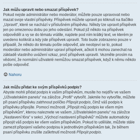
Jak můžu upravit nebo smazat příspěvek?
Pokud nejste administrátor nebo moderátor, můžete pouze upravovat nebo
mazat svoje vlastní příspěvky. Příspěvek můžete upravit po kliknutí na tlačítko
„Upravit“, které se nachází v příslušném příspěvku. Někdy lze upravit příspěvek
jen po omezenou dobu po jeho odeslání. Pokud již někdo na příspěvek
odpověděl a vy se do tématu vrátíte, najdete pod ním krátký text, ve kterém je
uvedeno kolikrát a kdy jste příspěvek upravili. Toto bude zobrazeno pouze v
případě, že někdo do tématu pošle odpověď, ale neobjeví se to, pokud
moderátor nebo administrátor upraví příspěvek, ačkoli ti mohou zanechat na
základě vlastního uvážení vzkaz, proč příspěvek upravili. Vezměte prosím na
vědomí, že normální uživatelé nemůžou smazat příspěvek, když k němu někdo
pošle odpověď.
Nahoru
Jak můžu přidat ke svým příspěvků podpis?
Abyste mohli přidat podpis k vašim příspěvkům, musíte ho nejdřív ve vašem
„Uživatelském panelu“ na záložce „Profil“ vytvořit. Jakmile ho vytvoříte, můžete
při psaní příspěvku zatrhnout políčko
Připojit podpis
, čímž váš podpis k
příspěvku připojíte. Pomocí možnosti „Připojit můj podpis ke všem mým
příspěvkům“, kterou naleznete ve vašem „Uživatelském panelu“ na záložce
„Nastavení fóra“ v sekci „Výchozí nastavení příspěvků“ můžete automaticky
připojit váš podpis ke všem vašim příspěvkům. Pokud to uděláte, můžete stále
zamezit připojení vašeho podpisu k jednotlivým příspěvkům tak, že během
psaní příspěvku zrušíte zaškrtnutí možnosti
Připojit podpis
.