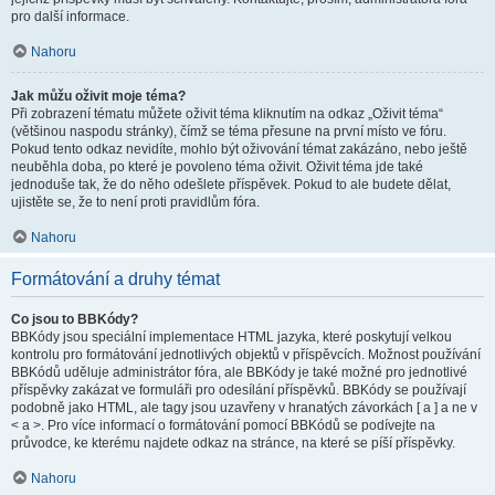
pro další informace.
Nahoru
Jak můžu oživit moje téma?
Při zobrazení tématu můžete oživit téma kliknutím na odkaz „Oživit téma“
(většinou naspodu stránky), čímž se téma přesune na první místo ve fóru.
Pokud tento odkaz nevidíte, mohlo být oživování témat zakázáno, nebo ještě
neuběhla doba, po které je povoleno téma oživit. Oživit téma jde také
jednoduše tak, že do něho odešlete příspěvek. Pokud to ale budete dělat,
ujistěte se, že to není proti pravidlům fóra.
Nahoru
Formátování a druhy témat
Co jsou to BBKódy?
BBKódy jsou speciální implementace HTML jazyka, které poskytují velkou
kontrolu pro formátování jednotlivých objektů v příspěvcích. Možnost používání
BBKódů uděluje administrátor fóra, ale BBKódy je také možné pro jednotlivé
příspěvky zakázat ve formuláři pro odesílání příspěvků. BBKódy se používají
podobně jako HTML, ale tagy jsou uzavřeny v hranatých závorkách [ a ] a ne v
< a >. Pro více informací o formátování pomocí BBKódů se podívejte na
průvodce, ke kterému najdete odkaz na stránce, na které se píší příspěvky.
Nahoru