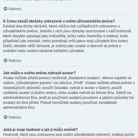
Nahoru
K čemu slouží obrázky zobrazené u mého uživatelského jména?
Existují dva druhy obrázků, které můžou být v příspěvcích zobrazeny u
uživatelského jména. Jedním z nich jsou obrázky asociované s vaší hodností,
které obvykle vypadají jako hvězdičky, tečky nebo čtverečky a indikují, kolik
příspěvků jste odeslali, nebo pomáhají určit jakou mají uživatelé fóra funkci.
Další, obvykle větší obrázek, je známý jako avatar a obecně se jedná o
unikátní nebo osobní obrázek každého uživatele.
Nahoru
Jak můžu u svého jména zobrazit avatar?
Avatar můžete přidat pomocí možnosti „Nastavení avataru“, kterou najdete ve
vašem „Uživatelském panelu“ na záložce „Profil“. Avatar můžete přidat jedním z
následujících způsobů: použít Gravatar, vybrat si avatar v Galerii, použít
vzdálený avatar (z jiného webu), nebo avatar nahrát do tohoto fóra. Záleží na
administrátorovi fóra, jestli je používání avatarů povoleno a jakými způsoby lze
avatary do fóra přidat. Pokud nemůžete avatary používat, kontaktujte
administrátora fóra.
Nahoru
Jaká je moje hodnost a jak ji můžu změnit?
Hodnosti, které jsou zobrazeny pod vaším uživatelským jménem, indikují počet