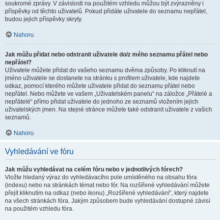
soukromé zprávy. V závislosti na použitém vzhledu můžou být zvýrazněny i
příspěvky od těchto uživatelů. Pokud přidáte uživatele do seznamu nepřátel,
budou jejich příspěvky skryty.
Nahoru
Jak můžu přidat nebo odstranit uživatele do/z mého seznamu přátel nebo
nepřátel?
Uživatele můžete přidat do vašeho seznamu dvěma způsoby. Po kliknutí na
jméno uživatele se dostanete na stránku s profilem uživatele, kde najdete
odkaz, pomocí kterého můžete uživatele přidat do seznamu přátel nebo
nepřátel. Nebo můžete ve vašem „Uživatelském panelu“ na záložce „Přátelé a
nepřátelé“ přímo přidat uživatele do jednoho ze seznamů vložením jejich
uživatelských jmen. Na stejné stránce můžete také odstranit uživatele z vašich
seznamů.
Nahoru
Vyhledávání ve fóru
Jak můžu vyhledávat na celém fóru nebo v jednotlivých fórech?
Vložte hledaný výraz do vyhledávacího pole umístěného na obsahu fóra
(indexu) nebo na stránkách témat nebo fór. Na rozšířené vyhledávání můžete
přejít kliknutím na odkaz (nebo ikonu) „Rozšířené vyhledávání“, který najdete
na všech stránkách fóra. Jakým způsobem bude vyhledávání dostupné závisí
na použitém vzhledu fóra.