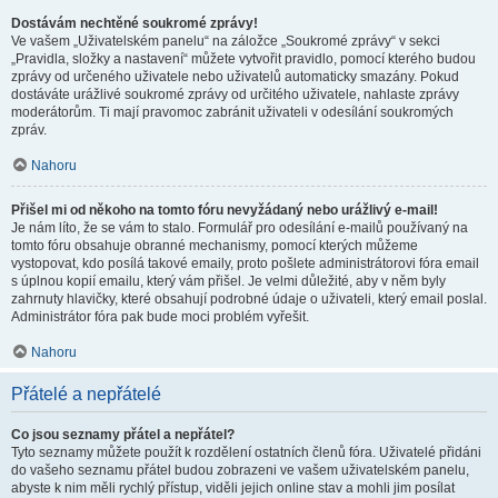
Dostávám nechtěné soukromé zprávy!
Ve vašem „Uživatelském panelu“ na záložce „Soukromé zprávy“ v sekci
„Pravidla, složky a nastavení“ můžete vytvořit pravidlo, pomocí kterého budou
zprávy od určeného uživatele nebo uživatelů automaticky smazány. Pokud
dostáváte urážlivé soukromé zprávy od určitého uživatele, nahlaste zprávy
moderátorům. Ti mají pravomoc zabránit uživateli v odesílání soukromých
zpráv.
Nahoru
Přišel mi od někoho na tomto fóru nevyžádaný nebo urážlivý e-mail!
Je nám líto, že se vám to stalo. Formulář pro odesílání e-mailů používaný na
tomto fóru obsahuje obranné mechanismy, pomocí kterých můžeme
vystopovat, kdo posílá takové emaily, proto pošlete administrátorovi fóra email
s úplnou kopií emailu, který vám přišel. Je velmi důležité, aby v něm byly
zahrnuty hlavičky, které obsahují podrobné údaje o uživateli, který email poslal.
Administrátor fóra pak bude moci problém vyřešit.
Nahoru
Přátelé a nepřátelé
Co jsou seznamy přátel a nepřátel?
Tyto seznamy můžete použít k rozdělení ostatních členů fóra. Uživatelé přidáni
do vašeho seznamu přátel budou zobrazeni ve vašem uživatelském panelu,
abyste k nim měli rychlý přístup, viděli jejich online stav a mohli jim posílat