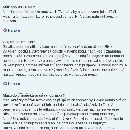
Můžu použít HTML?
Ne. Na tomto fóru nelze používat HTML, aby bylo zpracováno jako HTML.
Většinu formátování, které lze provést pomocí HTML, lze nahradit použitím
BBKódů.
Nahoru
Co jsou to smajlíci?
Smajlíci nebo emotikony jsou malé obrázky, které můžou být použity k
vyjádření pocitů a vytvořeny za použití krátkého kódu, např. kód :) znamená
radost a kód :( znamená smutek. Úplný seznam smajlíků najdete na formuláři,
na kterém se tvoří zprávy a příspěvky. Pokuste se nepoužívat smajlíky v příliš
velkém počtu, protože můžou způsobit nečitelnost příspěvku a moderátoři by je
mohli odstranit, nebo smazat celý váš příspěvek. Administrátor fóra může také
nastavit omezení počtu smajlíků, které lze v příspěvku použít.
Nahoru
Můžu do příspěvků přidávat obrázky?
Ano, obrázky můžou být ve vašich příspěvcích zobrazeny. Pokud administrátor
povolil ve fóru používání příloh, budete moci nahrát obrázek do fóra. V
opačném případě musíte odkázat na obrázek, který se nachází na veřejně
přístupném webovém serveru, např. http://www.priklad.cz/muj-obrazek.gif.
Nemůžete odkázat na obrázek uložený ve vašem vlastním počítači (pokud to
není veřejně přístupný server) ani na obrázky uložené za nějakým
autentizačním mechanizmem, např. v e-mailech na seznamu.cz nebo v