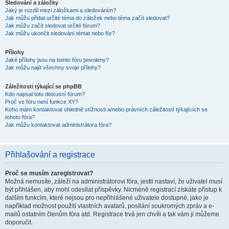
Sledování a záložky
Jaký je rozdíl mezi záložkami a sledováním?
Jak můžu přidat určité téma do záložek nebo téma začít sledovat?
Jak můžu začít sledovat určité fórum?
Jak můžu ukončit sledování témat nebo fór?
Přílohy
Jaké přílohy jsou na tomto fóru povoleny?
Jak můžu najít všechny svoje přílohy?
Záležitosti týkající se phpBB
Kdo napsal toto diskusní fórum?
Proč ve fóru není funkce XY?
Koho mám kontaktovat ohledně stížnosti a/nebo právních záležitostí týkajících se
tohoto fóra?
Jak můžu kontaktovat administrátora fóra?
Přihlašování a registrace
Proč se musím zaregistrovat?
Možná nemusíte, záleží na administrátorovi fóra, jestli nastaví, že uživatel musí
být přihlášen, aby mohl odesílat příspěvky. Nicméně registrací získáte přístup k
dalším funkcím, které nejsou pro nepřihlášené uživatele dostupné, jako je
například možnost použití vlastních avatarů, posílání soukromých zpráv a e-
mailů ostatním členům fóra atd. Registrace trvá jen chvíli a tak vám ji můžeme
doporučit.