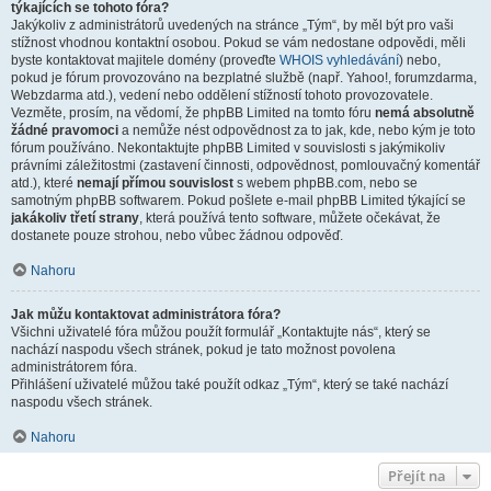
týkajících se tohoto fóra?
Jakýkoliv z administrátorů uvedených na stránce „Tým“, by měl být pro vaši
stížnost vhodnou kontaktní osobou. Pokud se vám nedostane odpovědi, měli
byste kontaktovat majitele domény (proveďte
WHOIS vyhledávání
) nebo,
pokud je fórum provozováno na bezplatné službě (např. Yahoo!, forumzdarma,
Webzdarma atd.), vedení nebo oddělení stížností tohoto provozovatele.
Vezměte, prosím, na vědomí, že phpBB Limited na tomto fóru
nemá absolutně
žádné pravomoci
a nemůže nést odpovědnost za to jak, kde, nebo kým je toto
fórum používáno. Nekontaktujte phpBB Limited v souvislosti s jakýmikoliv
právními záležitostmi (zastavení činnosti, odpovědnost, pomlouvačný komentář
atd.), které
nemají přímou souvislost
s webem phpBB.com, nebo se
samotným phpBB softwarem. Pokud pošlete e-mail phpBB Limited týkající se
jakákoliv třetí strany
, která používá tento software, můžete očekávat, že
dostanete pouze strohou, nebo vůbec žádnou odpověď.
Nahoru
Jak můžu kontaktovat administrátora fóra?
Všichni uživatelé fóra můžou použít formulář „Kontaktujte nás“, který se
nachází naspodu všech stránek, pokud je tato možnost povolena
administrátorem fóra.
Přihlášení uživatelé můžou také použít odkaz „Tým“, který se také nachází
naspodu všech stránek.
Nahoru
Přejít na