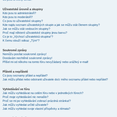
Uživatelské úrovně a skupiny
Kdo jsou to administrátoři?
Kdo jsou to moderátoři?
Co jsou to uživatelské skupiny?
Kde najdu seznam uživatelských skupin a jak se můžu stát členem skupiny?
Jak se můžu stát vedoucím skupiny?
Proč mají některé uživatelské skupiny jinou barvu?
Co je to „Výchozí uživatelská skupina“?
K čemu slouží odkaz „Tým“?
Soukromé zprávy
Nemůžu posílat soukromé zprávy!
Dostávám nechtěné soukromé zprávy!
Přišel mi od někoho na tomto fóru nevyžádaný nebo urážlivý e-mail!
Přátelé a nepřátelé
Co jsou seznamy přátel a nepřátel?
Jak můžu přidat nebo odstranit uživatele do/z mého seznamu přátel nebo nepřátel?
Vyhledávání ve fóru
Jak můžu vyhledávat na celém fóru nebo v jednotlivých fórech?
Proč moje vyhledávání nic nenašlo?
Proč se mi po vyhledávání zobrazí prázdná stránka!?
Jak můžu vyhledat určité uživatele?
Jak můžu vyhledat svoje vlastní příspěvky a témata?