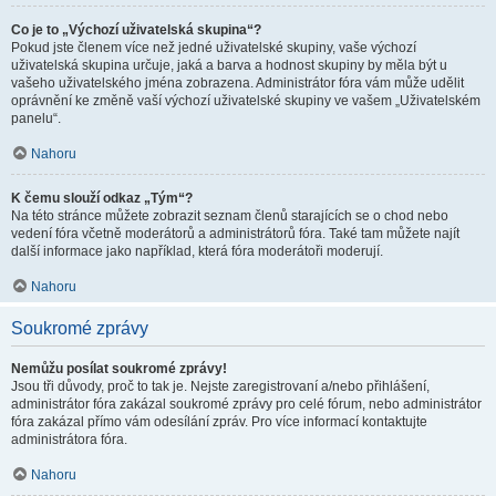
Co je to „Výchozí uživatelská skupina“?
Pokud jste členem více než jedné uživatelské skupiny, vaše výchozí
uživatelská skupina určuje, jaká a barva a hodnost skupiny by měla být u
vašeho uživatelského jména zobrazena. Administrátor fóra vám může udělit
oprávnění ke změně vaší výchozí uživatelské skupiny ve vašem „Uživatelském
panelu“.
Nahoru
K čemu slouží odkaz „Tým“?
Na této stránce můžete zobrazit seznam členů starajících se o chod nebo
vedení fóra včetně moderátorů a administrátorů fóra. Také tam můžete najít
další informace jako například, která fóra moderátoři moderují.
Nahoru
Soukromé zprávy
Nemůžu posílat soukromé zprávy!
Jsou tři důvody, proč to tak je. Nejste zaregistrovaní a/nebo přihlášení,
administrátor fóra zakázal soukromé zprávy pro celé fórum, nebo administrátor
fóra zakázal přímo vám odesílání zpráv. Pro více informací kontaktujte
administrátora fóra.
Nahoru