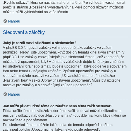
„Rychlé odkazy“, která se nachází nahoře na fóru. Pro vyhledání vašich témat
použijte stránku „Rozšířené vyhledávání“, na které pomocí různých možnosti
můžete zúžit vyhledávání na vaše témata.
Nahoru
Sledování a záložky
Jaký je rozdíl mezi záložkami a sledováním?
V phpBB 3.0 fungovali záložky velmi podobně jako záložky ve vašem
prohlížeči. Nebyli jste upozorněni, když došlo v tématu k nějakým změnám. V
phpBB 3.1 se záložky chovají stejně jako sledování tématu, což znamená, že
můžete být upozorněni, když v tématu v záložkách dojde k nějakým změnám.
Při sledování fóra nebo tématu budete upozorněni, když dojde ve sledovaném
fóru nebo tématu k nějakým změnám. Způsob upozornění pro záložky a
sledování můžete nastavit ve vašem „Uživatelském panelu“ na záložce
„Nastavení fóra“ v sekci „Upravit nastavení upozornění“. Může být užitečné
nastavit pro záložky a sledování jiný způsob upozornění.
Nahoru
Jak můžu přidat určité téma do záložek nebo téma začít sledovat?
Přidat určité téma do záložek nebo téma začít sledovat můžete kliknutím na
příslušný odkaz v nabídce „Nástroje tématu“ (obvykle má ikonu klíče), která se
nachází nad a pod tématem.
Pro sledování tématu můžete také poslat do tématu odpověď a přitom
zatrhnout políčko „Upozornit mě, když někdo pošle odpověď“.