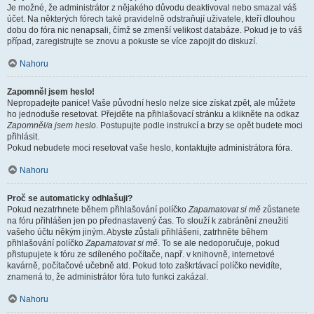
Je možné, že administrátor z nějakého důvodu deaktivoval nebo smazal váš
účet. Na některých fórech také pravidelně odstraňují uživatele, kteří dlouhou
dobu do fóra nic nenapsali, čímž se zmenší velikost databáze. Pokud je to váš
případ, zaregistrujte se znovu a pokuste se více zapojit do diskuzí.
Nahoru
Zapomněl jsem heslo!
Nepropadejte panice! Vaše původní heslo nelze sice získat zpět, ale můžete
ho jednoduše resetovat. Přejděte na přihlašovací stránku a klikněte na odkaz
Zapomněl/a jsem heslo
. Postupujte podle instrukcí a brzy se opět budete moci
přihlásit.
Pokud nebudete moci resetovat vaše heslo, kontaktujte administrátora fóra.
Nahoru
Proč se automaticky odhlašuji?
Pokud nezatrhnete během přihlašování políčko
Zapamatovat si mě
zůstanete
na fóru přihlášen jen po přednastavený čas. To slouží k zabránění zneužití
vašeho účtu někým jiným. Abyste zůstali přihlášeni, zatrhněte během
přihlašování políčko
Zapamatovat si mě
. To se ale nedoporučuje, pokud
přistupujete k fóru ze sdíleného počítače, např. v knihovně, internetové
kavárně, počítačové učebně atd. Pokud toto zaškrtávací políčko nevidíte,
znamená to, že administrátor fóra tuto funkci zakázal.
Nahoru