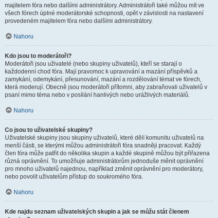
majitelem fóra nebo dalšími administrátory. Administrátoři také můžou mít ve
všech fórech úplné moderátorské schopnosti, opět v závislosti na nastavení
provedeném majitelem fóra nebo dalšími administrátory.
Nahoru
Kdo jsou to moderátoři?
Moderátoři jsou uživatelé (nebo skupiny uživatelů), kteří se starají o
každodenní chod fóra. Mají pravomoc k upravování a mazání příspěvků a
zamykání, odemykání, přesunování, mazání a rozdělování témat ve fórech,
která moderují. Obecně jsou moderátoři přítomni, aby zabraňovali uživatelů v
psaní mimo téma nebo v posílání hanlivých nebo urážlivých materiálů.
Nahoru
Co jsou to uživatelské skupiny?
Uživatelské skupiny jsou skupiny uživatelů, které dělí komunitu uživatelů na
menší části, se kterými můžou administrátoři fóra snadněji pracovat. Každý
člen fóra může patřit do několika skupin a každé skupině můžou být přiřazena
různá oprávnění. To umožňuje administrátorům jednoduše měnit oprávnění
pro mnoho uživatelů najednou, například změnit oprávnění pro moderátory,
nebo povolit uživatelům přístup do soukromého fóra.
Nahoru
Kde najdu seznam uživatelských skupin a jak se můžu stát členem