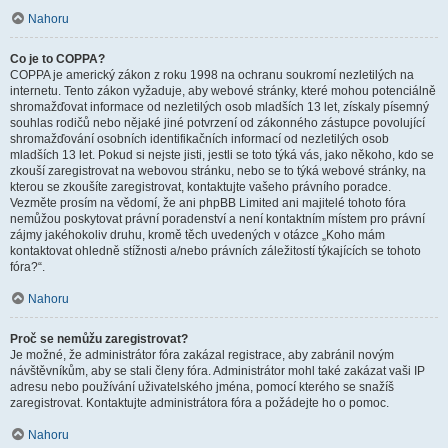
Nahoru
Co je to COPPA?
COPPA je americký zákon z roku 1998 na ochranu soukromí nezletilých na
internetu. Tento zákon vyžaduje, aby webové stránky, které mohou potenciálně
shromažďovat informace od nezletilých osob mladších 13 let, získaly písemný
souhlas rodičů nebo nějaké jiné potvrzení od zákonného zástupce povolující
shromažďování osobních identifikačních informací od nezletilých osob
mladších 13 let. Pokud si nejste jisti, jestli se toto týká vás, jako někoho, kdo se
zkouší zaregistrovat na webovou stránku, nebo se to týká webové stránky, na
kterou se zkoušíte zaregistrovat, kontaktujte vašeho právního poradce.
Vezměte prosím na vědomí, že ani phpBB Limited ani majitelé tohoto fóra
nemůžou poskytovat právní poradenství a není kontaktním místem pro právní
zájmy jakéhokoliv druhu, kromě těch uvedených v otázce „Koho mám
kontaktovat ohledně stížnosti a/nebo právních záležitostí týkajících se tohoto
fóra?“.
Nahoru
Proč se nemůžu zaregistrovat?
Je možné, že administrátor fóra zakázal registrace, aby zabránil novým
návštěvníkům, aby se stali členy fóra. Administrátor mohl také zakázat vaši IP
adresu nebo používání uživatelského jména, pomocí kterého se snažíš
zaregistrovat. Kontaktujte administrátora fóra a požádejte ho o pomoc.
Nahoru