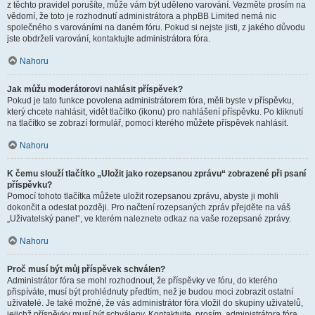
z těchto pravidel porušíte, může vám být uděleno varování. Vezměte prosím na
vědomí, že toto je rozhodnutí administrátora a phpBB Limited nemá nic
společného s varováními na daném fóru. Pokud si nejste jisti, z jakého důvodu
jste obdrželi varování, kontaktujte administrátora fóra.
Nahoru
Jak můžu moderátorovi nahlásit příspěvek?
Pokud je tato funkce povolena administrátorem fóra, měli byste v příspěvku,
který chcete nahlásit, vidět tlačítko (ikonu) pro nahlášení příspěvku. Po kliknutí
na tlačítko se zobrazí formulář, pomocí kterého můžete příspěvek nahlásit.
Nahoru
K čemu slouží tlačítko „Uložit jako rozepsanou zprávu“ zobrazené při psaní
příspěvku?
Pomocí tohoto tlačítka můžete uložit rozepsanou zprávu, abyste ji mohli
dokončit a odeslat později. Pro načtení rozepsaných zpráv přejděte na váš
„Uživatelský panel“, ve kterém naleznete odkaz na vaše rozepsané zprávy.
Nahoru
Proč musí být můj příspěvek schválen?
Administrátor fóra se mohl rozhodnout, že příspěvky ve fóru, do kterého
přispíváte, musí být prohlédnuty předtím, než je budou moci zobrazit ostatní
uživatelé. Je také možné, že vás administrátor fóra vložil do skupiny uživatelů,
jejichž příspěvky musí být schváleny. Kontaktujte, prosím, administrátora fóra