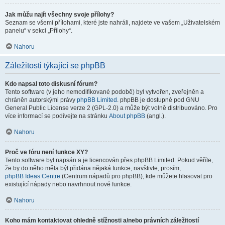
Jak můžu najít všechny svoje přílohy?
Seznam se všemi přílohami, které jste nahráli, najdete ve vašem „Uživatelském
panelu“ v sekci „Přílohy“.
Nahoru
Záležitosti týkající se phpBB
Kdo napsal toto diskusní fórum?
Tento software (v jeho nemodifikované podobě) byl vytvořen, zveřejněn a
chráněn autorskými právy
phpBB Limited
. phpBB je dostupné pod GNU
General Public License verze 2 (GPL-2.0) a může být volně distribuováno. Pro
více informací se podívejte na stránku
About phpBB
(angl.).
Nahoru
Proč ve fóru není funkce XY?
Tento software byl napsán a je licencován přes phpBB Limited. Pokud věříte,
že by do něho měla být přidána nějaká funkce, navštivte, prosím,
phpBB Ideas Centre
(Centrum nápadů pro phpBB), kde můžete hlasovat pro
existující nápady nebo navrhnout nové funkce.
Nahoru
Koho mám kontaktovat ohledně stížnosti a/nebo právních záležitostí