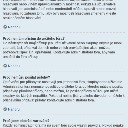
hlasování nebo v něm upravit jakoukoliv možnost. Pokud ale již uživatelé
hlasovali, jen administrátoři nebo moderátoři můžou upravit nebo smazat
hlasování. To zabrání tomu, aby byly možnosti hlasování změněny v ještě
neukončeném hlasování.
Nahoru
Proč nemám přístup do určitého fóra?
Do některých fór mají přístup jen určití uživatelé nebo skupiny. Abyste je mohli
zobrazit, číst, přispívat do nich nebo v nich provádět jiné akce, můžete
potřebovat speciální oprávnění. Kontaktujte administrátora fóra, aby vám
umožnil do fóra přístup.
Nahoru
Proč nemůžu posílat přílohy?
Oprávnění pro přílohy se nastavují pro jednotlivá fóra, skupiny nebo uživatele.
Administrátor fóra nemusel povolit do určitého fóra, do kterého můžete posílat
příspěvky, přidávat přílohy, nebo možná, že posílat přílohy můžou jen určité
skupiny, do kterých nepatříte. Pokud si nejste jisti, z jakého důvodu nemůžete k
příspěvkům přidávat přílohy, kontaktujte administrátora fóra.
Nahoru
Proč jsem obdržel varování?
Každý administrátor fóra má na svém fóru svoje vlastní pravidla. Pokud nějaké