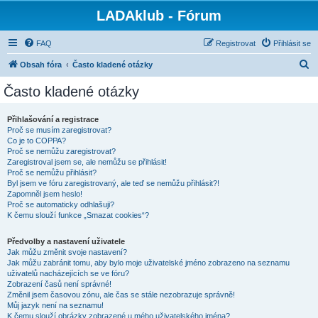
LADAklub - Fórum
FAQ
Registrovat
Přihlásit se
H
Obsah fóra
Často kladené otázky
l
Často kladené otázky
e
d
Přihlašování a registrace
Proč se musím zaregistrovat?
a
Co je to COPPA?
t
Proč se nemůžu zaregistrovat?
Zaregistroval jsem se, ale nemůžu se přihlásit!
Proč se nemůžu přihlásit?
Byl jsem ve fóru zaregistrovaný, ale teď se nemůžu přihlásit?!
Zapomněl jsem heslo!
Proč se automaticky odhlašuji?
K čemu slouží funkce „Smazat cookies“?
Předvolby a nastavení uživatele
Jak můžu změnit svoje nastavení?
Jak můžu zabránit tomu, aby bylo moje uživatelské jméno zobrazeno na seznamu
uživatelů nacházejících se ve fóru?
Zobrazení časů není správné!
Změnil jsem časovou zónu, ale čas se stále nezobrazuje správně!
Můj jazyk není na seznamu!
K čemu slouží obrázky zobrazené u mého uživatelského jména?