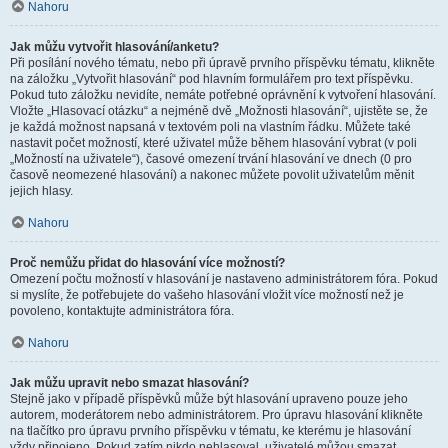
Nahoru
Jak můžu vytvořit hlasování/anketu?
Při posílání nového tématu, nebo při úpravě prvního příspěvku tématu, klikněte
na záložku „Vytvořit hlasování“ pod hlavním formulářem pro text příspěvku.
Pokud tuto záložku nevidíte, nemáte potřebné oprávnění k vytvoření hlasování.
Vložte „Hlasovací otázku“ a nejméně dvě „Možnosti hlasování“, ujistěte se, že
je každá možnost napsaná v textovém poli na vlastním řádku. Můžete také
nastavit počet možností, které uživatel může během hlasování vybrat (v poli
„Možností na uživatele“), časové omezení trvání hlasování ve dnech (0 pro
časově neomezené hlasování) a nakonec můžete povolit uživatelům měnit
jejich hlasy.
Nahoru
Proč nemůžu přidat do hlasování více možností?
Omezení počtu možností v hlasování je nastaveno administrátorem fóra. Pokud
si myslíte, že potřebujete do vašeho hlasování vložit více možností než je
povoleno, kontaktujte administrátora fóra.
Nahoru
Jak můžu upravit nebo smazat hlasování?
Stejně jako v případě příspěvků může být hlasování upraveno pouze jeho
autorem, moderátorem nebo administrátorem. Pro úpravu hlasování klikněte
na tlačítko pro úpravu prvního příspěvku v tématu, ke kterému je hlasování
vždy připojeno. Pokud zatím nikdo nehlasoval, uživatelé můžou smazat