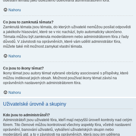
odeslání tématu jako důležitého udělována administrátorem fóra.
Nahoru
Co jsou to zamknutá témata?
Zamknutá témata jsou témata, do kterých uživatelé nemůžou posílat odpovědi
a jakékoliv hlasování, které se v nic nachází, bylo automaticky ukončeno.
Témata můžou být zamknuta moderátorem nebo administrátorem fóra z řady
důvodů. V závislosti na oprávněních, které vám udělil administrátor fóra,
můžete také mít možnost zamykat vlastní témata.
Nahoru
Co jsou to ikony témat?
Ikony témat jsou autory témat vybrané obrázky asociované s příspěvky, které
můžou indikovat jejich obsah. Možnost používat ikony témat závisí na
oprávněních nastavených administrátorem fóra.
Nahoru
Uživatelské úrovně a skupiny
Kdo jsou to administrátoři?
Administrátoři jsou uživatelé fóra, kteří mají nejvyšší úroveň kontroly nad celým
fórem. Tito členové můžou kontrolovat všechny aspekty fóra, včetně nastavení
oprávnění, banování uživatelů, vytváření uživatelských skupin nebo
moderátorů atd. a to v závislosti na oprávněních, která jsou jim udělena