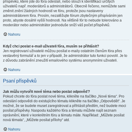
příspěvků, které jste do fóra odeslali, nebo slouží k identifikaci určitých
uživatelů např. moderátorů a administrátorů. Obecně řečeno, nemůžete sami
změnit znění žádných hodností ve fóru, protože jsou nastaveny
administrátorem fóra. Prosím, nezatěžujte fórum zbytečným přispíváním jen
proto, abyste dosáhli vyšší hodnosti. Na většině fór to nebude tolerováno a
moderátor nebo administrátor jednoduše sníží váš počet příspěvků.
Nahoru
Když chci poslat e-mail uživateli fóra, musím se přihlásit?
Jen registrovaní uživatelé můžou posílat e-maily ostatním členům fóra přes
vestavěný formulář a to jen v případě, že administrátor tuto funkci povolil. Je to
z důvodu zabránění zneužití emailového systému anonymními uživateli.
Nahoru
Psaní příspěvků
Jak můžu vytvořit nové téma nebo poslat odpověď?
Pokud chcete do fóra poslat nové téma, klikněte na tlačítko „Nové téma“. Pro
odeslání odpovědi do existujícího tématu klikněte na tlačítko „Odpovědět“. Je
možné, že se budete muset zaregistrovat a přihlásit předtím, než budete moci
posílat příspěvky. Naspodu každého fóra a tématu můžete najít seznam
oprávnění, které v konkrétním fóru a tématu máte. Například: „Můžete posílat
nová témata“, „Můžete posílat přílohy“ atd.
Nahoru